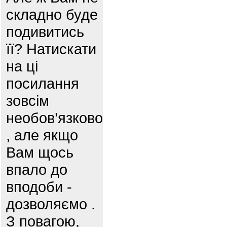
складно буде
подивитись
її? Натискати
на ці
посилання
зовсім
необов’язково
, але якщо
Вам щось
впало до
вподоби -
дозволяємо .
З повагою,