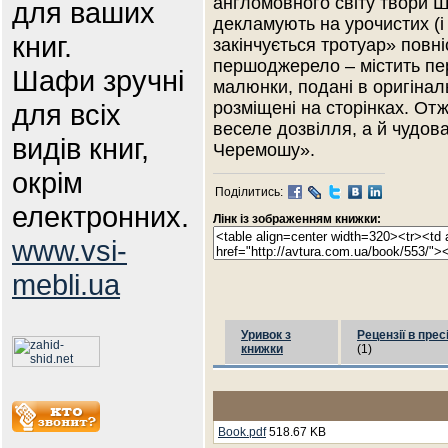
англомовного світу твори Ш
для ваших
декламують на урочистих (і
книг.
закінчується тротуар» повн
першоджерело – містить пере
Шафи зручні
малюнки, подані в оригінал
для всіх
розміщені на сторінках. Отж
веселе дозвілля, а й чудов
видів книг,
Черемошу».
окрім
Поділитись:
електронних.
Лінк із зображенням книжки:
www.vsi-
mebli.ua
Уривок з
Рецензії в прес
книжки
(1)
Book.pdf
518.67 KB