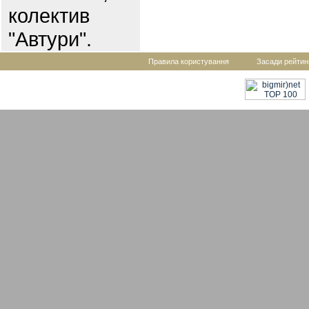
колектив
"Автури".
Правила користування
Засади рейтин