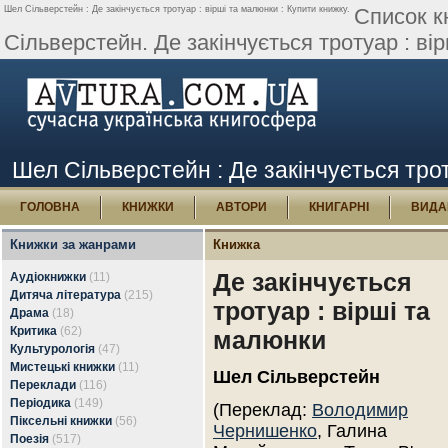
Шел Сільверстейн : Де закінчується тротуар : вірші та малюнки : Купити книжку.
Список к
Сільверстейн. Де закінчується тротуар : ві
Шел Сільверстейн : Де закінчується трот
ГОЛОВНА
КНИЖКИ
АВТОРИ
КНИГАРНІ
ВИДА
Книжки за жанрами
Книжка
Де закінчується
Аудіокнижки
(11)
Дитяча література
(215)
тротуар : вірші та
Драма
(18)
Критика
(62)
малюнки
Культурологія
(47)
Мистецькі книжки
(11)
Шел Сільверстейн
Переклади
(116)
Періодика
(149)
(Переклад:
Володимир
Піксельні книжки
(56)
Чернишенко
, Галина
Поезія
(517)