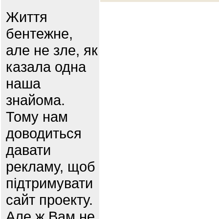
Життя
бентежне,
але не зле, як
казала одна
наша
знайома.
Тому нам
доводиться
давати
рекламу, щоб
підтримувати
сайт проекту.
Але ж Вам не