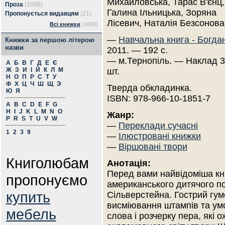
Михайловська, Тарас В'єнц,
Проза
(1098)
Галина Ільницька, Зоряна
Пропонується видавцям
(21)
Лісевич, Наталія Безсонова
Всі книжки
(1660)
—
Навчальна книга - Богда
Книжки за першою літерою
назви
2011. — 192 с.
— м.Тернопіль. — Наклад 
А
Б
В
Г
Д
Е
Є
Ж
З
И
І
Й
К
Л
М
шт.
Н
О
П
Р
С
Т
У
Ф
Х
Ц
Ч
Ш
Щ
Э
Тверда обкладинка.
Ю
Я
ISBN: 978-966-10-1851-7
A
B
C
D
E
F
G
H
I
J
K
L
M
N
O
Жанр:
P
R
S
T
U
V
W
—
Переклади сучасні
1
2
3
9
—
Ілюстровані книжки
—
Віршовані твори
Книголюбам
Анотація:
Перед вами найвідоміша кни
пропонуємо
американського дитячого по
купить
Сільверстейна. Гострий гум
висміювання штампів та ум
мебель
слова і розчерку пера, які о