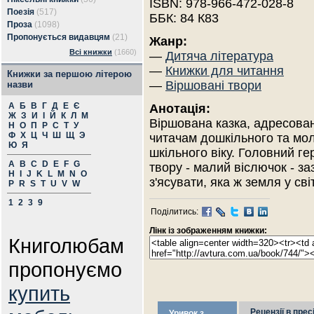
ISBN: 978-966-472-028-8
Поезія
(517)
ББК: 84 К83
Проза
(1098)
Пропонується видавцям
(21)
Жанр:
Всі книжки
(1660)
—
Дитяча література
—
Книжки для читання
Книжки за першою літерою
—
Віршовані твори
назви
А
Б
В
Г
Д
Е
Є
Анотація:
Ж
З
И
І
Й
К
Л
М
Віршована казка, адресова
Н
О
П
Р
С
Т
У
Ф
Х
Ц
Ч
Ш
Щ
Э
читачам дошкільного та мо
Ю
Я
шкільного віку. Головний ге
A
B
C
D
E
F
G
твору - малий віслючок - з
H
I
J
K
L
M
N
O
з'ясувати, яка ж земля у сві
P
R
S
T
U
V
W
1
2
3
9
Поділитись:
Лінк із зображенням книжки:
Книголюбам
пропонуємо
купить
Рецензії в прес
Уривок з