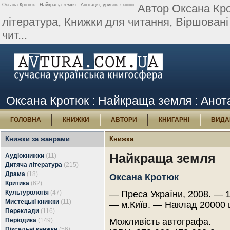
Оксана Кротюк : Найкраща земля : Анотація, уривок з книги.
Автор Оксана Кр
література, Книжки для читання, Віршовані
чит...
Оксана Кротюк : Найкраща земля : Анота
ГОЛОВНА
КНИЖКИ
АВТОРИ
КНИГАРНІ
ВИДА
Книжки за жанрами
Книжка
Найкраща земля
Аудіокнижки
(11)
Дитяча література
(215)
Драма
(18)
Оксана Кротюк
Критика
(62)
Культурологія
(47)
— Преса України, 2008. — 1
Мистецькі книжки
(11)
— м.Київ. — Наклад 20000 
Переклади
(116)
Періодика
(149)
Можливість автографа.
Піксельні книжки
(56)