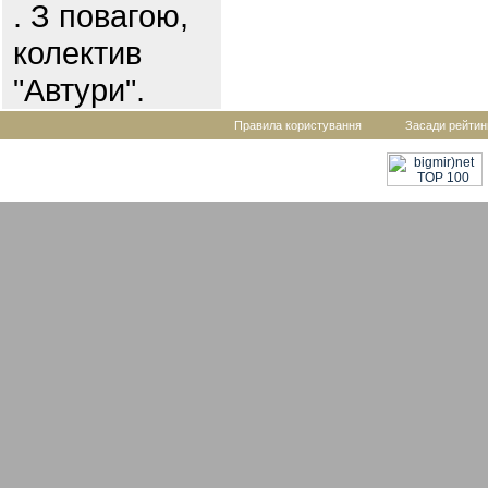
. З повагою,
колектив
"Автури".
Правила користування
Засади рейтин