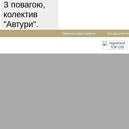
З повагою,
колектив
"Автури".
Правила користування
Засади рейтин