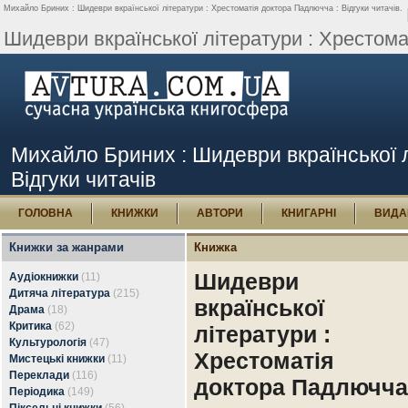
Михайло Бриних : Шидеври вкраїнської літератури : Хрестоматія доктора Падлючча : Відгуки читачів.
Шидеври вкраїнської літератури : Хрестома
Михайло Бриних : Шидеври вкраїнської л
Відгуки читачів
ГОЛОВНА
КНИЖКИ
АВТОРИ
КНИГАРНІ
ВИДА
Книжки за жанрами
Книжка
Шидеври
Аудіокнижки
(11)
Дитяча література
(215)
вкраїнської
Драма
(18)
Критика
(62)
літератури :
Культурологія
(47)
Хрестоматія
Мистецькі книжки
(11)
Переклади
(116)
доктора Падлючча
Періодика
(149)