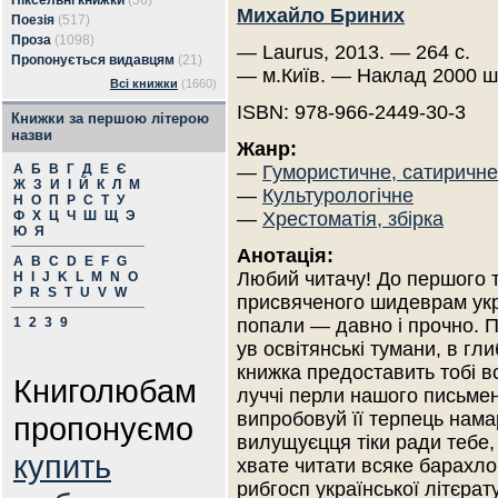
Піксельні книжки
(56)
Михайло Бриних
Поезія
(517)
Проза
(1098)
— Laurus, 2013. — 264 с.
Пропонується видавцям
(21)
— м.Київ. — Наклад 2000 ш
Всі книжки
(1660)
ISBN: 978-966-2449-30-3
Книжки за першою літерою
назви
Жанр:
А
Б
В
Г
Д
Е
Є
—
Гумористичне, сатиричне
Ж
З
И
І
Й
К
Л
М
—
Культурологічне
Н
О
П
Р
С
Т
У
Ф
Х
Ц
Ч
Ш
Щ
Э
—
Хрестоматія, збірка
Ю
Я
Анотація:
A
B
C
D
E
F
G
Любий читачу! До першого 
H
I
J
K
L
M
N
O
P
R
S
T
U
V
W
присвяченого шидеврам украї
1
2
3
9
попали — давно і прочно. П
ув освітянські тумани, в гл
книжка предоставить тобі в
Книголюбам
луччі перли нашого письмен
випробовуй її терпець нама
пропонуємо
вилущуєцця тіки ради тебе, 
купить
хвате читати всяке барахло
рибгосп української літєрат