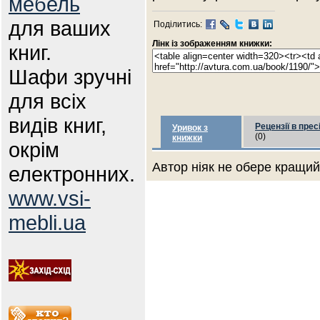
мебель
для ваших
Поділитись:
Лінк із зображенням книжки:
книг.
Шафи зручні
для всіх
видів книг,
Рецензії в прес
Уривок з
(0)
книжки
окрім
Автор ніяк не обере кращий 
електронних.
www.vsi-
mebli.ua