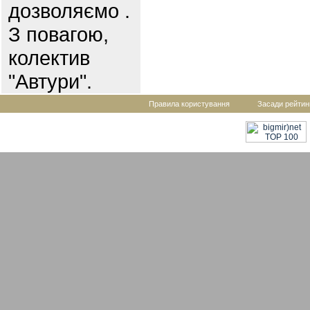
дозволяємо .
З повагою,
колектив
"Автури".
Правила користування
Засади рейтин