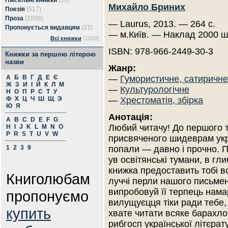
Піксельні книжки
(56)
Михайло Бриних
Поезія
(517)
Проза
(1098)
— Laurus, 2013. — 264 с.
Пропонується видавцям
(21)
— м.Київ. — Наклад 2000 ш
Всі книжки
(1660)
ISBN: 978-966-2449-30-3
Книжки за першою літерою
назви
Жанр:
А
Б
В
Г
Д
Е
Є
—
Гумористичне, сатиричне
Ж
З
И
І
Й
К
Л
М
—
Культурологічне
Н
О
П
Р
С
Т
У
Ф
Х
Ц
Ч
Ш
Щ
Э
—
Хрестоматія, збірка
Ю
Я
Анотація:
A
B
C
D
E
F
G
Любий читачу! До першого 
H
I
J
K
L
M
N
O
P
R
S
T
U
V
W
присвяченого шидеврам украї
1
2
3
9
попали — давно і прочно. П
ув освітянські тумани, в гл
книжка предоставить тобі в
Книголюбам
луччі перли нашого письмен
випробовуй її терпець нама
пропонуємо
вилущуєцця тіки ради тебе, 
купить
хвате читати всяке барахло
рибгосп української літєрат