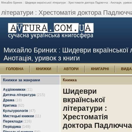
Михайло Бриних : Шидеври вкраїнської літератури : Хрестоматія доктора Падлючча : Анотація, уривок 
літератури : Хрестоматія доктора Падлючча.
Михайло Бриних : Шидеври вкраїнської л
Анотація, уривок з книги
ГОЛОВНА
КНИЖКИ
АВТОРИ
КНИГАРНІ
ВИДА
Книжки за жанрами
Книжка
Шидеври
Аудіокнижки
(11)
Дитяча література
(215)
вкраїнської
Драма
(18)
Критика
(62)
літератури :
Культурологія
(47)
Хрестоматія
Мистецькі книжки
(11)
Переклади
(116)
доктора Падлючча
Періодика
(149)