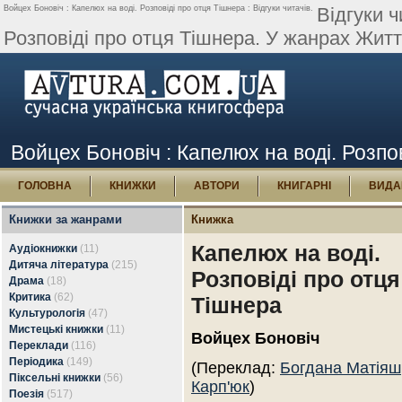
Войцех Боновіч : Капелюх на воді. Розповіді про отця Тішнера : Відгуки читачів.
Відгуки ч
Розповіді про отця Тішнера. У жанрах Житт
Войцех Боновіч : Капелюх на воді. Розпов
ГОЛОВНА
КНИЖКИ
АВТОРИ
КНИГАРНІ
ВИДА
Книжки за жанрами
Книжка
Капелюх на воді.
Аудіокнижки
(11)
Дитяча література
(215)
Розповіді про отця
Драма
(18)
Критика
(62)
Тішнера
Культурологія
(47)
Мистецькі книжки
(11)
Войцех Боновіч
Переклади
(116)
Періодика
(149)
(Переклад:
Богдана Матіяш
Піксельні книжки
(56)
Карп'юк
)
Поезія
(517)