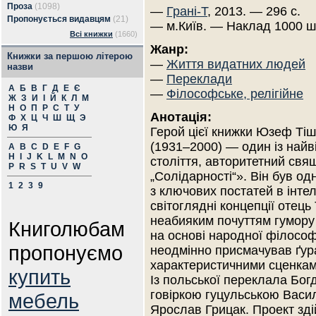
Проза
(1098)
—
Грані-Т
, 2013. — 296 с.
Пропонується видавцям
(21)
— м.Київ. — Наклад 1000 ш
Всі книжки
(1660)
Жанр:
Книжки за першою літерою
—
Життя видатних людей
назви
—
Переклади
А
Б
В
Г
Д
Е
Є
—
Філософське, релігійне
Ж
З
И
І
Й
К
Л
М
Н
О
П
Р
С
Т
У
Анотація:
Ф
Х
Ц
Ч
Ш
Щ
Э
Ю
Я
Герой цієї книжки Юзеф Ті
(1931–2000) — один із най
A
B
C
D
E
F
G
H
I
J
K
L
M
N
O
століття, авторитетний свя
P
R
S
T
U
V
W
„Солідарності“». Він був од
1
2
3
9
з ключових постатей в інте
світоглядні концепції отец
неабияким почуттям гумору
Книголюбам
на основі народної філософії
пропонуємо
неодмінно присмачував ґур
характеристичними сценками 
купить
Із польської переклала Бог
говіркою гуцульською Васи
мебель
Ярослав Грицак. Проект зді