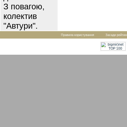
З повагою,
колектив
"Автури".
Правила користування
Засади рейтин