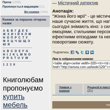
Проза
(1098)
—
Містичний детектив
Пропонується видавцям
(21)
Анотація:
Всі книжки
(1660)
"Жінка його мрії" - це міст
Книжки за першою літерою
наше сучасне життя, що нап
назви
сьогодні знімають кіно: з с
А
Б
В
Г
Д
Е
Є
емоціями, стильними персо
Ж
З
И
І
Й
К
Л
М
ефектними епізодами та н
Н
О
П
Р
С
Т
У
Ф
Х
Ц
Ч
Ш
Щ
Э
поворотами сюжету.
Ю
Я
A
B
C
D
E
F
G
Поділитись:
H
I
J
K
L
M
N
O
P
R
S
T
U
V
W
Лінк із зображенням книжки:
1
2
3
9
Книголюбам
пропонуємо
Уривок з
Рецензії в пресі
книжки
(21)
купить
мебель
Не