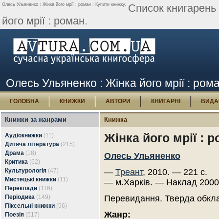
Олесь Ульяненко : Жінка його мрії : роман : Купити книжку.
Список книгарень
його мрії : роман.
Олесь Ульяненко : Жінка його мрії : ром
ГОЛОВНА
КНИЖКИ
АВТОРИ
КНИГАРНІ
ВИДА
Книжки за жанрами
Книжка
Жінка його мрії : 
Аудіокнижки
(11)
Дитяча література
(215)
Драма
(18)
Олесь Ульяненко
Критика
(62)
Культурологія
(47)
—
Треант
, 2010. — 221 с.
Мистецькі книжки
(11)
— м.Харків. — Наклад 2000
Переклади
(116)
Періодика
(149)
Перевидання. Тверда обкл
Піксельні книжки
(56)
Жанр:
Поезія
(517)