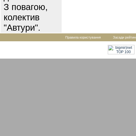
З повагою,
колектив
"Автури".
Правила користування
Засади рейтин