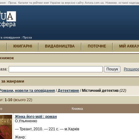
ання : Проза.
Каталог та рейтинг книг України за версією сайту Avtura.com.ua. Новинки, останні надход
та оповідання : Проза
И
КНИГАРНІ
ВИДАВНИЦТВА
ПОТОЧНЕ
МІЙ АККА
книжок
аза:
Розшире
 за жанрами
Романи, новели та оповідання
/
Детективне
/
Містичний детектив
(22)
ат:
1-10
(всього 22)
то
Книжка
Жінка його мрії : роман
О.Ульяненко
— Треант, 2010. — 221 с. — м.Харків
Жанр: