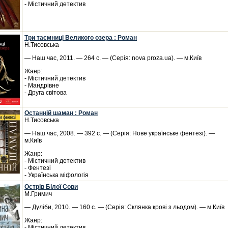
- Містичний детектив
Три таємниці Великого озера : Роман
Н.Тисовська
— Наш час, 2011. — 264 с. — (Серія: nova proza.ua). — м.Київ
Жанр:
- Містичний детектив
- Мандрівне
- Друга світова
Останній шаман : Роман
Н.Тисовська
— Наш час, 2008. — 392 с. — (Серія: Нове українське фентезі). —
м.Київ
Жанр:
- Містичний детектив
- Фентезі
- Українська міфологія
Острів Білої Сови
М.Гримич
— Дуліби, 2010. — 160 с. — (Серія: Склянка крові з льодом). — м.Київ
Жанр:
- Містичний детектив