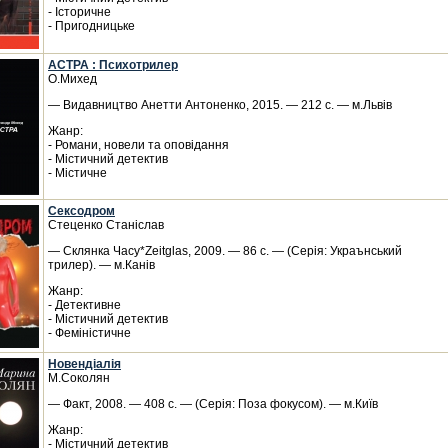
- Історичне
- Пригодницьке
АСТРА : Психотрилер
О.Михед
— Видавництво Анетти Антоненко, 2015. — 212 с. — м.Львів
Жанр:
- Романи, новели та оповідання
- Містичний детектив
- Містичне
Сексодром
Стеценко Станіслав
— Склянка Часу*Zeitglas, 2009. — 86 с. — (Серія: Украънський
трилер). — м.Канів
Жанр:
- Детективне
- Містичний детектив
- Феміністичне
Новендіалія
М.Соколян
— Факт, 2008. — 408 с. — (Серія: Поза фокусом). — м.Київ
Жанр:
- Містичний детектив