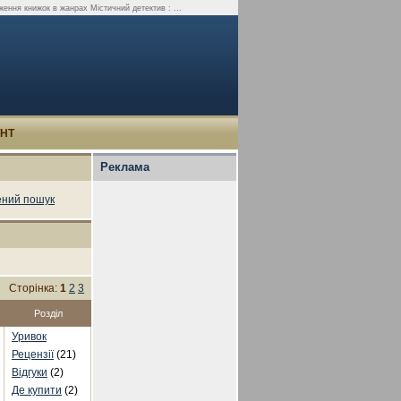
ження книжок в жанрах Містичний детектив : ...
УНТ
Реклама
ний пошук
Сторінка:
1
2
3
Розділ
Уривок
Рецензії
(21)
Відгуки
(2)
Де купити
(2)