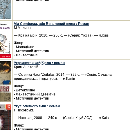
Via Combusta, або Випалений шлях : Роман
М.Малина
— Країна мрій, 2010. — 256 с. — (Серія: Фієста). — м.Київ
Жанр:
- Молодіжне
- Містичний детектив
- Фантастичне
Украинская каб(б)ала : роман
Крим Анатолій
— Склянка Часу*Zeitglas, 2014. — 322 с. — (Серія: Сучасна
пригодницька література). — м.Канів
Жанр:
- Детективне
- Фантастичний детектив
- Містичний детектив
Укус огняного змія : Роман
Н.Тисовська
— Наш час, 2008. — 240 с. — (Серія: Клуб ЛСД). — м.Київ
Жанр:
- Містичний детектив