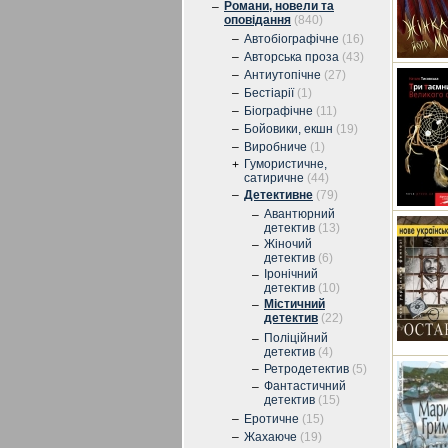
Романи, новели та
–
оповідання
(840)
–
Автобіографічне
(16)
–
Авторська проза
(43)
–
Антиутопічне
(27)
–
Бестіарії
(1)
–
Біографічне
(11)
–
Бойовики, екшн
(19)
–
Виробниче
(1)
Гумористичне,
+
сатиричне
(44)
–
Детективне
(79)
Авантюрний
–
детектив
(13)
Жіночий
–
детектив
(6)
Іронічний
–
детектив
(10)
Містичний
–
детектив
(22)
Поліційний
–
детектив
(4)
–
Ретродетектив
(5)
Фантастичний
–
детектив
(15)
–
Еротичне
(15)
–
Жахаюче
(19)