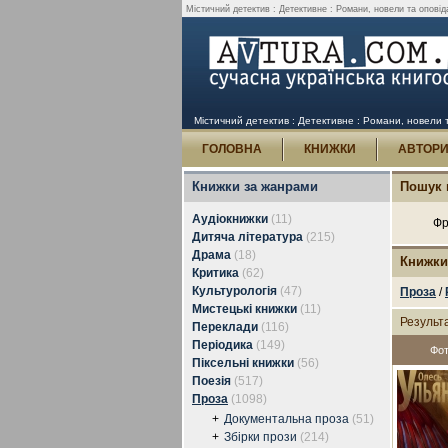
Містичний детектив : Детективне : Романи, новели та оповід
Містичний детектив : Детективне : Романи, новели 
ГОЛОВНА
КНИЖКИ
АВТОР
Книжки за жанрами
Пошук 
Аудіокнижки
(11)
Фр
Дитяча література
(215)
Драма
(18)
Книжки
Критика
(62)
Культурологія
(47)
Проза
/
Мистецькі книжки
(11)
Результ
Переклади
(116)
Періодика
(149)
Фо
Піксельні книжки
(56)
Поезія
(517)
Проза
(1098)
+
Документальна проза
(51)
+
Збірки прози
(214)