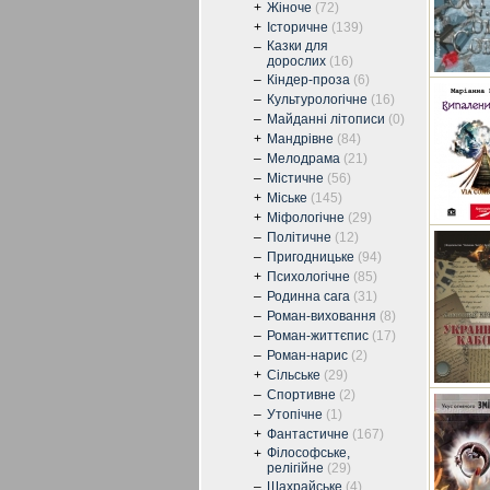
+
Жіноче
(72)
+
Історичне
(139)
Казки для
–
дорослих
(16)
–
Кіндер-проза
(6)
–
Культурологічне
(16)
–
Майданні літописи
(0)
+
Мандрівне
(84)
–
Мелодрама
(21)
–
Містичне
(56)
+
Міське
(145)
+
Міфологічне
(29)
–
Політичне
(12)
–
Пригодницьке
(94)
+
Психологічне
(85)
–
Родинна сага
(31)
–
Роман-виховання
(8)
–
Роман-життєпис
(17)
–
Роман-нарис
(2)
+
Сільське
(29)
–
Спортивне
(2)
–
Утопічне
(1)
+
Фантастичне
(167)
Філософське,
+
релігійне
(29)
–
Шахрайське
(4)