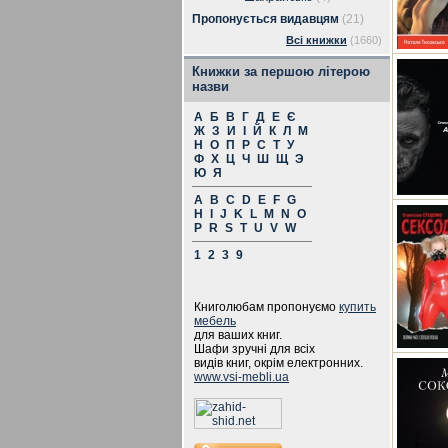
Пропонується видавцям
(21)
Всі книжки
(1660)
Книжки за першою літерою
назви
А
Б
В
Г
Д
Е
Є
Ж
З
И
І
Й
К
Л
М
Н
О
П
Р
С
Т
У
Ф
Х
Ц
Ч
Ш
Щ
Э
Ю
Я
A
B
C
D
E
F
G
H
I
J
K
L
M
N
O
P
R
S
T
U
V
W
1
2
3
9
Книголюбам пропонуємо
купить
мебель
для ваших книг.
Шафи зручні для всіх
видів книг, окрім електронних.
www.vsi-mebli.ua