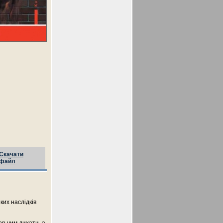
Скачати
файл
ких наслідків