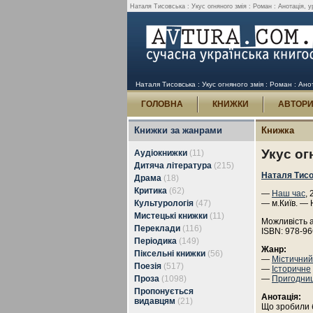
Наталя Тисовська : Укус огняного змія : Роман : Анотація, у
Наталя Тисовська : Укус огняного змія : Роман : Анот
ГОЛОВНА
КНИЖКИ
АВТОР
Книжки за жанрами
Книжка
Укус ог
Аудіокнижки
(11)
Дитяча література
(215)
Наталя Тис
Драма
(18)
Критика
(62)
—
Наш час
,
Культурологія
(47)
— м.Київ. — 
Мистецькі книжки
(11)
Можливість 
Переклади
(116)
ISBN: 978-96
Періодика
(149)
Жанр:
Піксельні книжки
(56)
—
Містичний
Поезія
(517)
—
Історичне
Проза
(1098)
—
Пригодни
Пропонується
Анотація:
видавцям
(21)
Що зробили б