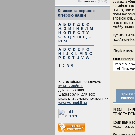
Всі книжки
(1660)
зв’язку з уб
загиблої нав
нічого, але 
Книжки за першою
починає ввиж
літерою назви
зловісні очі,
навіть якщо 
А
Б
В
Г
Д
Е
Є
майбутнього, 
Ж
З
И
І
Й
К
Л
М
Н
О
П
Р
С
Т
У
Купити в ел
Ф
Х
Ц
Ч
Ш
Щ
Э
http://store
Ю
Я
A
B
C
D
E
F
G
Поділитись:
H
I
J
K
L
M
N
O
P
R
S
T
U
V
W
Лінк із зоб
1
2
3
9
Книголюбам пропонуємо
купить мебель
для ваших книг.
Уривок 
Шафи зручні для всіх
книжки
видів книг, окрім електронних.
www.vsi-mebli.ua
РОЗДІЛ ПЕ
ТРИСТА РОКІ
Коли вам нас
може призве