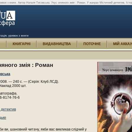
ривок з книги.
Автор Наталя Тисовська. Укус огняного змія : Роман. У жанрах Містичний детектив, Істор
ація, уривок з книги
И
КНИГАРНІ
ВИДАВНИЦТВА
ПОТОЧНЕ
МІЙ АККА
няного змія : Роман
овська
 2008. — 240 с. — (Серія: Клуб ЛСД).
Наклад 2000 шт.
автографа.
6-8174-76-6
 детектив
цьке
и ви, шановний читачу, якби вас викликав слідчий у