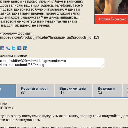
ивством цілком невідомої людини? Адже в записнику
іщось записані ваше ім’я, адреса, телефони. І все б
є підозра, що вбивство було ритуальним. А ще вам
атися, що за вами щодень і щоніч слідкують чужі
 що випадкові знайомства ? не цілком випадкові... І
вам зовсім не хочеться вичитувати таємні знаки
від долі, як відомо, не втечеш.
ектронному форматі:
.kassiopeya.com/product_info.php?language=ua&products_id=113
раженням книжки:
Рецензії в пресі
Відгуки читачів
Де купити
з
(5)
(1)
(1)
РШИЙ
В ТОМУ...
тупного разу послужливо підсунуть кота в мішку, спершу тричі подумайте, до я
сти ваша безвідмовність.