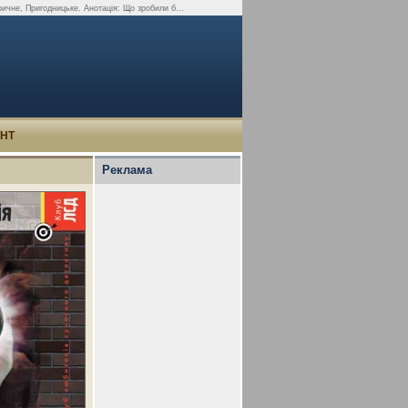
ичне, Пригодницьке. Анотація: Що зробили б...
УНТ
Реклама