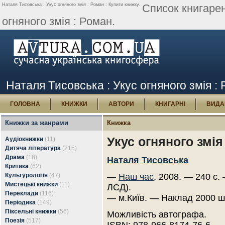
Наталя Тисовська : Укус огняного змія : Роман : Купити книжку.
Список книгарен
огняного змія : Роман.
Наталя Тисовська : Укус огняного змія :
ГОЛОВНА
КНИЖКИ
АВТОРИ
КНИГАРНІ
ВИДА
Книжки за жанрами
Книжка
Укус огняного змія
Аудіокнижки
(11)
Дитяча література
(215)
Драма
(18)
Наталя Тисовська
Критика
(62)
Культурологія
(47)
—
Наш час
, 2008. — 240 с.
Мистецькі книжки
(11)
ЛСД).
Переклади
(116)
— м.Київ. — Наклад 2000 ш
Періодика
(149)
Піксельні книжки
(56)
Можливість автографа.
Поезія
(517)