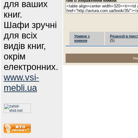
Лінк із зображенням книжки:
для ваших
книг.
Шафи зручні
для всіх
Уривок з
Рецензії в прес
книжки
(5)
видів книг,
окрім
Не
електронних.
www.vsi-
mebli.ua