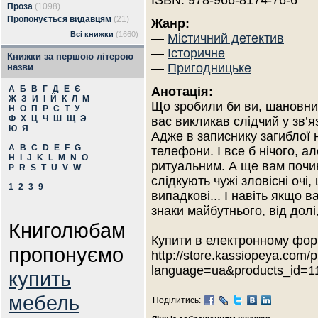
ISBN: 978-966-8174-76-6
Проза
(1098)
Пропонується видавцям
(21)
Жанр:
Всі книжки
(1660)
—
Містичний детектив
—
Історичне
Книжки за першою літерою
—
Пригодницьке
назви
А
Б
В
Г
Д
Е
Є
Анотація:
Ж
З
И
І
Й
К
Л
М
Що зробили би ви, шановний
Н
О
П
Р
С
Т
У
Ф
Х
Ц
Ч
Ш
Щ
Э
вас викликав слідчий у зв’
Ю
Я
Адже в записнику загиблої 
A
B
C
D
E
F
G
телефони. І все б нічого, а
H
I
J
K
L
M
N
O
ритуальним. А ще вам почи
P
R
S
T
U
V
W
слідкують чужі зловісні очі
1
2
3
9
випадкові... І навіть якщо 
знаки майбутнього, від долі
Книголюбам
Купити в електронному фор
пропонуємо
http://store.kassiopeya.com/
language=ua&products_id=1
купить
мебель
Поділитись: