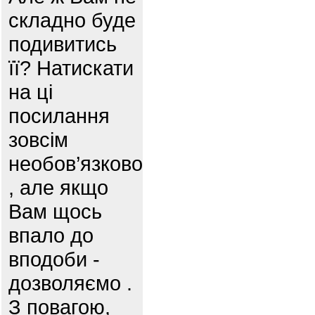
складно буде
подивитись
її? Натискати
на ці
посилання
зовсім
необов’язково
, але якщо
Вам щось
впало до
вподоби -
дозволяємо .
З повагою,