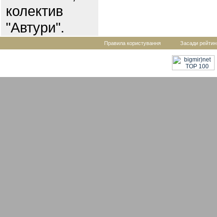
колектив
"Автури".
Правила користування
Засади рейтин