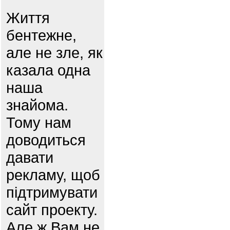
Життя
бентежне,
але не зле, як
казала одна
наша
знайома.
Тому нам
доводиться
давати
рекламу, щоб
підтримувати
сайт проекту.
Але ж Вам не