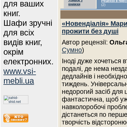
Уривок з
для ваших
Рецензії в прес
книжки
(2)
книг.
Шафи зручні
«Новендіалія» Мари
прожити без душі
для всіх
видів книг,
Автор рецензії:
Ольг
Сумно
)
окрім
електронних.
Іноді дуже хочеться в
подалі, де нема незд
www.vsi-
дедлайнів і необхідн
mebli.ua
тиждень. Універсальни
недорогий засіб для 
фантастична, щоб уже
навколоробочі пробле
дістанеться по перше 
творчість відстороню