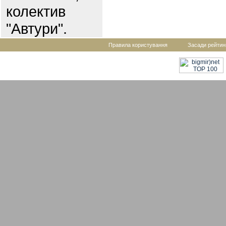
колектив
"Автури".
Правила користування
Засади рейтин