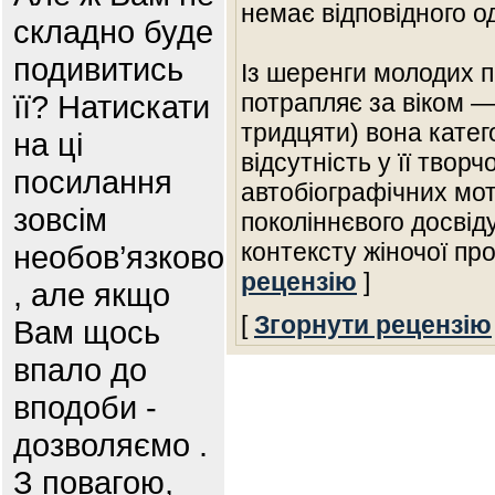
немає відповідного о
складно буде
подивитись
Із шеренги молодих 
її? Натискати
потрапляє за віком — 
тридцяти) вона кате
на ці
відсутність у її твор
посилання
автобіографічних моти
зовсім
поколіннєвого досвід
контексту жіночої пр
необов’язково
рецензію
]
, але якщо
[
Згорнути рецензію
Вам щось
впало до
вподоби -
дозволяємо .
З повагою,