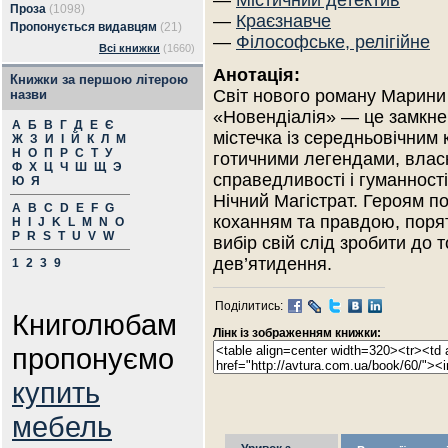
—
Містичний детектив
Проза
(1098)
—
Краєзнавче
Пропонується видавцям
(21)
—
Філософське, релігійне
Всі книжки
(1660)
Анотація:
Книжки за першою літерою
Світ нового роману Марини
назви
«Новендіалія» — це замкне
А
Б
В
Г
Д
Е
Є
містечка із середньовічним
Ж
З
И
І
Й
К
Л
М
Н
О
П
Р
С
Т
У
готичними легендами, влас
Ф
Х
Ц
Ч
Ш
Щ
Э
справедливості і гуманност
Ю
Я
Нічний Магістрат. Героям п
A
B
C
D
E
F
G
коханням та правдою, порят
H
I
J
K
L
M
N
O
P
R
S
T
U
V
W
вибір свій слід зробити до т
дев’ятидення.
1
2
3
9
Поділитись:
Книголюбам
Лінк із зображенням книжки:
пропонуємо
купить
мебель