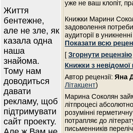
уже не ваш клопіт, п
Життя
Книжки Марини Сокол
бентежне,
задоволення потреби
але не зле, як
аудиторії в уникненн
казала одна
Показати всю рецен
наша
[
Згорнути рецензію
знайома.
Книжки з невідомої 
Тому нам
Автор рецензії:
Яна 
доводиться
Літакцент
)
давати
Марина Соколян зай
рекламу, щоб
літпроцесі абсолютно
підтримувати
розумінні герметичну н
сайт проекту.
потрапляє до літерат
письменників переліч
Але ж Вам не