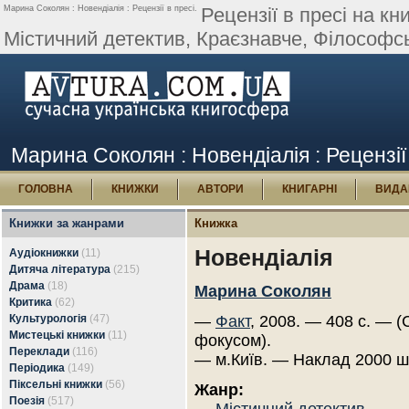
Марина Соколян : Новендіалія : Рецензії в пресі.
Рецензії в пресі на к
Містичний детектив, Краєзнавче, Філософське
Марина Соколян : Новендіалія : Рецензії 
ГОЛОВНА
КНИЖКИ
АВТОРИ
КНИГАРНІ
ВИДА
Книжки за жанрами
Книжка
Новендіалія
Аудіокнижки
(11)
Дитяча література
(215)
Драма
(18)
Марина Соколян
Критика
(62)
Культурологія
(47)
—
Факт
, 2008. — 408 с. — (
Мистецькі книжки
(11)
фокусом).
Переклади
(116)
— м.Київ. — Наклад 2000 ш
Періодика
(149)
Піксельні книжки
(56)
Жанр:
Поезія
(517)