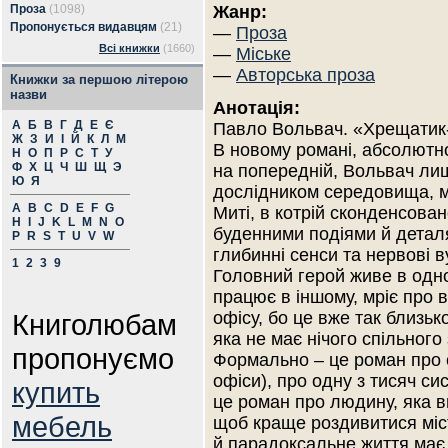
Проза
(1098)
Жанр:
Пропонується видавцям
(21)
—
Проза
Всі книжки
(1660)
—
Міське
—
Авторська проза
Книжки за першою літерою
назви
Анотація:
А
Б
В
Г
Д
Е
Є
Павло Вольвач. «Хрещатик
Ж
З
И
І
Й
К
Л
М
В новому романі, абсолютн
Н
О
П
Р
С
Т
У
Ф
Х
Ц
Ч
Ш
Щ
Э
на попередній, Вольвач ли
Ю
Я
дослідником середовища, мі
A
B
C
D
E
F
G
Миті, в котрій сконденсован
H
I
J
K
L
M
N
O
буденними подіями й детал
P
R
S
T
U
V
W
глибинні сенси та нервові в
1
2
3
9
Головний герой живе в одно
працює в іншому, мріє про 
Книголюбам
офісу, бо це вже так близьк
яка не має нічого спільного
пропонуємо
Формально – це роман про од
офіси), про одну з тисяч с
купить
це роман про людину, яка в
мебель
щоб краще роздивитися місто
й парадоксальне життя має 