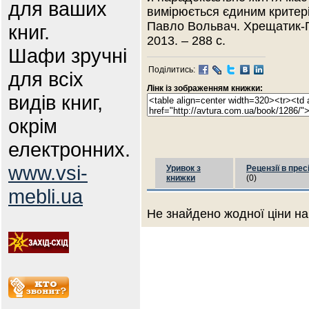
для ваших
вимірюється єдиним критеріє
Павло Вольвач. Хрещатик-
книг.
2013. – 288 с.
Шафи зручні
Поділитись:
для всіх
Лінк із зображенням книжки:
видів книг,
окрім
електронних.
www.vsi-
Уривок з
Рецензії в прес
книжки
(0)
mebli.ua
Не знайдено жодної ціни на