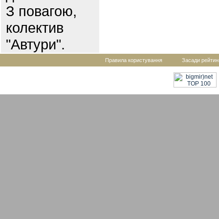
З повагою,
колектив
"Автури".
Правила користування
Засади рейтин