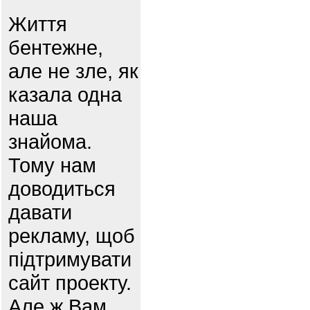
Життя
бентежне,
але не зле, як
казала одна
наша
знайома.
Тому нам
доводиться
давати
рекламу, щоб
підтримувати
сайт проекту.
Але ж Вам