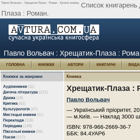
Павло Вольвач : Хрещатик-Плаза : Роман : Купити книжку.
Список книгарень
Плаза : Роман.
Павло Вольвач : Хрещатик-Плаза : Роман
ГОЛОВНА
КНИЖКИ
АВТОРИ
КНИГАРНІ
ВИДА
Книжки за жанрами
Книжка
Хрещатик-Плаза : 
Аудіокнижки
(11)
Дитяча література
(215)
Драма
(18)
Павло Вольвач
Критика
(62)
Культурологія
(47)
— Український пріоритет, 20
Мистецькі книжки
(11)
— м.Київ. — Наклад 3000 ш
Переклади
(116)
Періодика
(149)
ISBN: 978-966-2669-36-7
Піксельні книжки
(56)
ББК: 84.4УАР6
Поезія
(517)