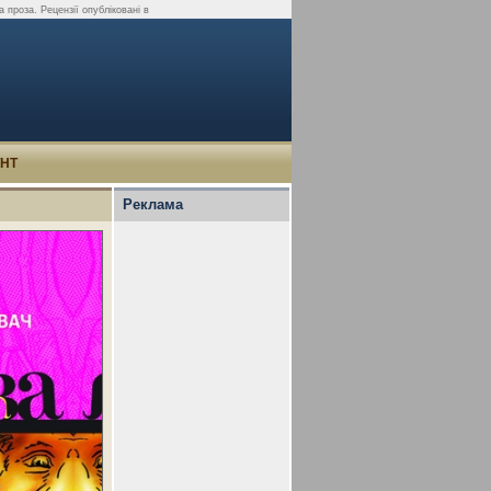
 проза. Рецензії опубліковані в
УНТ
Реклама