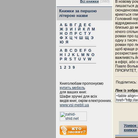
Всі книжки
(1660)
В новому ром
лишається до
сконденсова
Книжки за першою
криються гли
літерою назви
Головний гер
відрядження 
А
Б
В
Г
Д
Е
Є
близько до м
Ж
З
И
І
Й
К
Л
М
нічого спіль
Н
О
П
Р
С
Т
У
роман про од
Ф
Х
Ц
Ч
Ш
Щ
Э
одну з тисяч
Ю
Я
роман про лю
щоб краще ро
A
B
C
D
E
F
G
розхристане 
H
I
J
K
L
M
N
O
важливість й
P
R
S
T
U
V
W
в ефірі, або н
Павло Вольв
1
2
3
9
ПРІОРИТЕТ, 2
Поділитись:
Книголюбам пропонуємо
купить мебель
Лінк із зоб
для ваших книг.
Шафи зручні для всіх
видів книг, окрім електронних.
www.vsi-mebli.ua
Уривок 
книжки