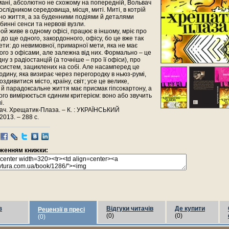
ані, абсолютно не схожому на попередній, Вольвач
слідником середовища, місця, миті. Миті, в котрій
но життя, а за буденними подіями й деталями
бинні сенси та нервові вузли.
ой живе в одному офісі, працює в іншому, мріє про
до ще одного, закордонного, офісу, бо це вже так
ети: до невимовної, примарної мети, яка не має
ного з офісами, але залежна від них. Формально – це
ну з радіостанцій (а точніше – про її офіси), про
 систем, зациклених на собі. Але насамперед це
дину, яка визирає через перегородку в ньюз-румі,
здивитися місто, країну, світ; усе це велике,
й парадоксальне життя має присмак гіпсокартону, а
ого вимірюється єдиним критерієм: воно або звучить
і.
ач. Хрещатик-Плаза. – К. : УКРАЇНСЬКИЙ
013. – 288 с.
раженням книжки:
з
Відгуки читачів
Де купити
Рецензії в пресі
(0)
(0)
(0)