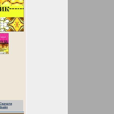
Скачати
файл