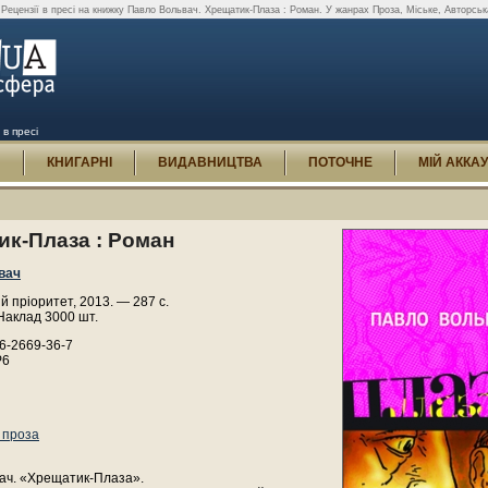
Рецензії в пресі на книжку Павло Вольвач. Хрещатик-Плаза : Роман. У жанрах Проза, Міське, Авторська
в пресі
И
КНИГАРНІ
ВИДАВНИЦТВА
ПОТОЧНЕ
МІЙ АККА
ик-Плаза : Роман
вач
й пріоритет, 2013. — 287 с.
Наклад 3000 шт.
6-2669-36-7
Р6
 проза
ач. «Хрещатик-Плаза».