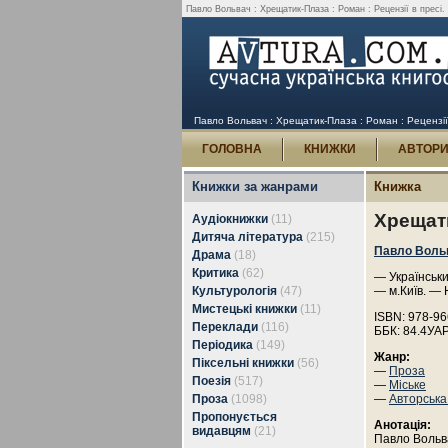
Павло Вольвач : Хрещатик-Плаза : Роман : Рецензії в пресі.
Павло Вольвач : Хрещатик-Плаза : Роман : Рецензії 
ГОЛОВНА
КНИЖКИ
АВТОР
Книжки за жанрами
Книжка
Хрещат
Аудіокнижки
(11)
Дитяча література
(215)
Павло Воль
Драма
(18)
Критика
(62)
— Українськи
Культурологія
(47)
— м.Київ. — 
Мистецькі книжки
(11)
ISBN: 978-96
Переклади
(116)
ББК: 84.4УА
Періодика
(149)
Жанр:
Піксельні книжки
(56)
—
Проза
Поезія
(517)
—
Міське
Проза
(1098)
—
Авторська
Пропонується
Анотація:
видавцям
(21)
Павло Вольв