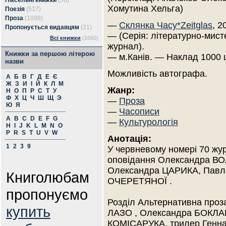
Піксельні книжки
(56)
Хомутина Хельга)
Поезія
(517)
Проза
(1098)
—
Склянка Часу*Zeitglas
, 2
Пропонується видавцям
(21)
— (Серія: літературно-мист
Всі книжки
(1660)
журнал).
Книжки за першою літерою
— м.Канів. — Наклад 1000 
назви
Можливість автографа.
А
Б
В
Г
Д
Е
Є
Ж
З
И
І
Й
К
Л
М
Жанр:
Н
О
П
Р
С
Т
У
Ф
Х
Ц
Ч
Ш
Щ
Э
—
Проза
Ю
Я
—
Часописи
A
B
C
D
E
F
G
—
Культурологія
H
I
J
K
L
M
N
O
P
R
S
T
U
V
W
Анотація:
1
2
3
9
У червневому номері 70 жур
оповідання Олександра В
Олександра ЦАРИКА, Павл
Книголюбам
ОЧЕРЕТЯНОЇ .
пропонуємо
Розділ Альтернативна проз
купить
ЛАЗО , Олександра БОКЛАГ
КОМІСАРУКА, трилер Генн