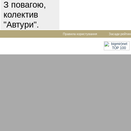
З повагою,
колектив
"Автури".
Правила користування
Засади рейтин