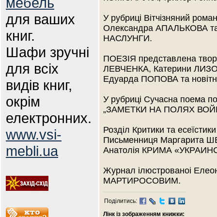
мебель
для ваших
У рубриці Вітчізняний рома
Олександра АПАЛЬКОВА та 
книг.
НАСЛУНГИ.
Шафи зручні
ПОЕЗІЯ представлена тво
для всіх
ЛЕВЧЕНКА, Катерини ЛИЗО
Едуарда ПОПОВА та новітні
видів книг,
окрім
У рубриці Сучасна поема п
„ЗАМЕТКИ НА ПОЛЯХ ВОЙ
електронних.
Розділ Критики та есеїсти
www.vsi-
Письменниця Маргарита Ш
mebli.ua
Анатолія КРИМА «УКРАИН
Журнал ілюстрованоі Елео
МАРТИРОСОВИМ.
Поділитись:
Лінк із зображенням книжки: