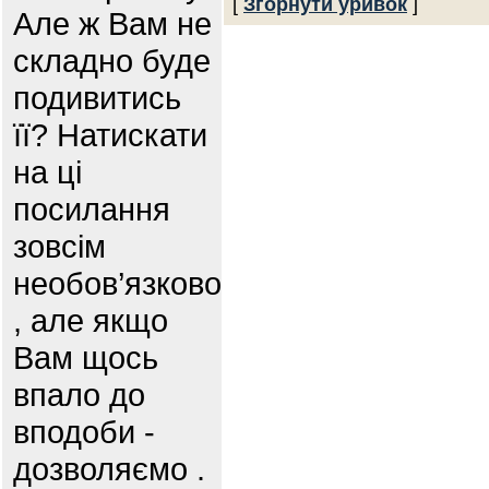
[
Згорнути уривок
]
Але ж Вам не
складно буде
подивитись
її? Натискати
на ці
посилання
зовсім
необов’язково
, але якщо
Вам щось
впало до
вподоби -
дозволяємо .