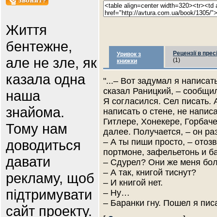
Життя
бентежне,
Рецензії в прес
Уривок з
але не зле, як
(1)
книжки
казала одна
"...– Вот задумал я написат
сказал Раницкий, – сообщил
наша
Я согласился. Сел писать. А
знайома.
написать о стене, не напис
Гитлере, Хонекере, Горбаче
Тому нам
далее. Получается, – он раз
доводиться
– А ты пиши просто, – отозв
портмоне, зафельетонь и ба
давати
– Сдурел? Они же меня бол
– А так, книгой тиснут?
рекламу, щоб
– И книгой нет.
підтримувати
– Ну…
– Баранки гну. Пошел я пис
сайт проекту.