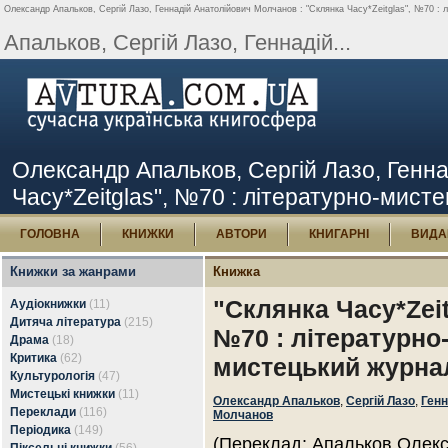
Олександр Апальков, Сергій Лазо, Геннадій Анатолійович Молчанов : "Склянка Часу*Zeitglas", №70 : л
Апальков, Сергій Лазо, Геннадій...
Олександр Апальков, Сергій Лазо, Генна
Часу*Zeitglas", №70 : літературно-мисте
ГОЛОВНА
КНИЖКИ
АВТОРИ
КНИГАРНІ
ВИДА
Книжки за жанрами
Книжка
"Склянка Часу*Zeit
Аудіокнижки
(11)
Дитяча література
(215)
№70 : літературно
Драма
(18)
Критика
(62)
мистецький журна
Культурологія
(47)
Мистецькі книжки
(11)
Олександр Апальков
,
Сергій Лазо
,
Генн
Переклади
(116)
Молчанов
Періодика
(149)
(Переклад: Апальков Олекс