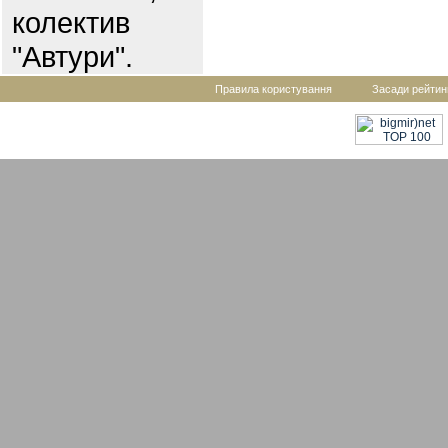
колектив
"Автури".
Правила користування
Засади рейтин