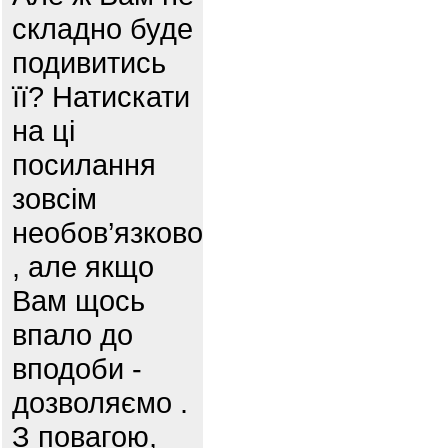
складно буде
подивитись
її? Натискати
на ці
посилання
зовсім
необов’язково
, але якщо
Вам щось
впало до
вподоби -
дозволяємо .
З повагою,