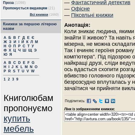
—
Фантастичний детектив
Проза
(1098)
—
Офісне
Пропонується видавцям
(21)
—
Піксельні книжки
Всі книжки
(1660)
Книжки за першою літерою
Анотація:
назви
Коли зникає людина, якими
знайти її живою? Та навіть 
А
Б
В
Г
Д
Е
Є
Ж
З
И
І
Й
К
Л
М
мізерна, не можна складати
Н
О
П
Р
С
Т
У
Так і вчиняє героїня роман
Ф
Х
Ц
Ч
Ш
Щ
Э
Ю
Я
комп'ютера". Під підозрою
найкращі друзі, сліди ведут
A
B
C
D
E
F
G
H
I
J
K
L
M
N
O
ось вдасться схопити розгад
P
R
S
T
U
V
W
вбивство головного підозрюв
1
2
3
9
безрозсудно вплуталась у не
зачаїтися чи прийняти викл
Книголюбам
Поділитись:
пропонуємо
Лінк із зображенням книжки:
купить
мебель