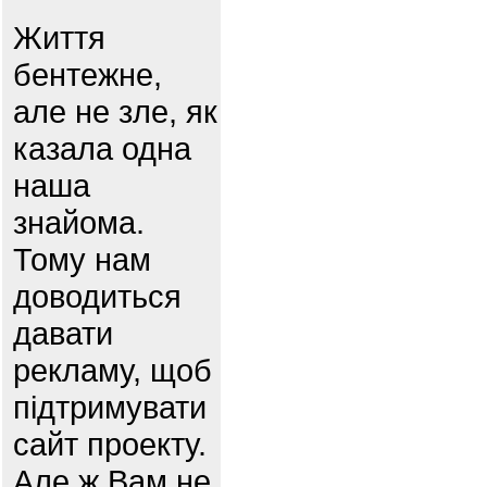
Життя
бентежне,
але не зле, як
казала одна
наша
знайома.
Тому нам
доводиться
давати
рекламу, щоб
підтримувати
сайт проекту.
Але ж Вам не