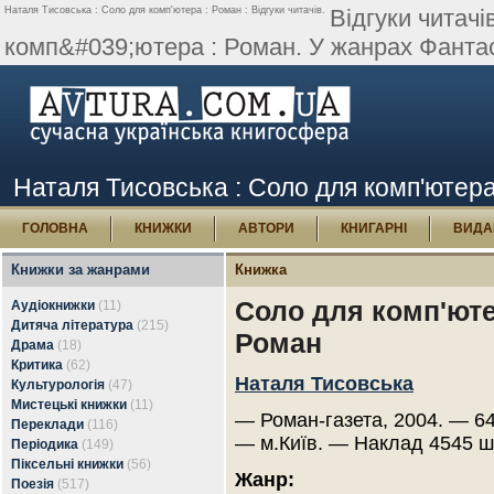
Наталя Тисовська : Соло для комп'ютера : Роман : Відгуки читачів.
Відгуки читач
комп&#039;ютера : Роман. У жанрах Фантаст
Наталя Тисовська : Соло для комп'ютера 
ГОЛОВНА
КНИЖКИ
АВТОРИ
КНИГАРНІ
ВИДА
Книжки за жанрами
Книжка
Соло для комп'юте
Аудіокнижки
(11)
Дитяча література
(215)
Роман
Драма
(18)
Критика
(62)
Наталя Тисовська
Культурологія
(47)
Мистецькі книжки
(11)
— Роман-газета, 2004. — 64
Переклади
(116)
— м.Київ. — Наклад 4545 ш
Періодика
(149)
Піксельні книжки
(56)
Жанр:
Поезія
(517)