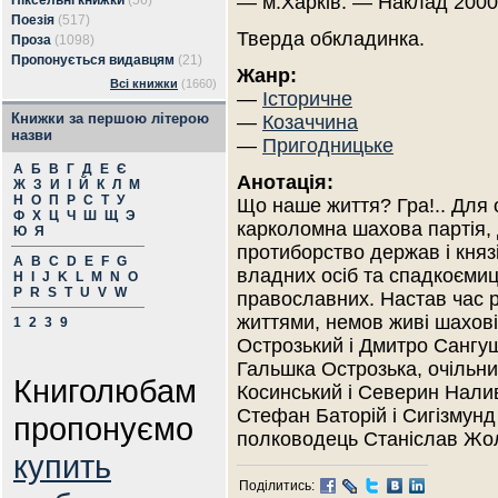
— м.Харків. — Наклад 2000
Піксельні книжки
(56)
Поезія
(517)
Тверда обкладинка.
Проза
(1098)
Пропонується видавцям
(21)
Жанр:
Всі книжки
(1660)
—
Історичне
Книжки за першою літерою
—
Козаччина
назви
—
Пригодницьке
А
Б
В
Г
Д
Е
Є
Анотація:
Ж
З
И
І
Й
К
Л
М
Н
О
П
Р
С
Т
У
Що наше життя? Гра!.. Для
Ф
Х
Ц
Ч
Ш
Щ
Э
карколомна шахова партія,
Ю
Я
протиборство держав і княз
A
B
C
D
E
F
G
владних осіб та спадкоємиці
H
I
J
K
L
M
N
O
P
R
S
T
U
V
W
православних. Настав час р
життями, немов живі шахові
1
2
3
9
Острозький і Дмитро Сангуш
Гальшка Острозька, очільн
Книголюбам
Косинський і Северин Налив
Стефан Баторій і Сигізмунд
пропонуємо
полководець Станіслав Ж
купить
Поділитись: