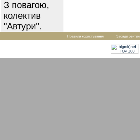
З повагою,
колектив
"Автури".
Правила користування
Засади рейтин