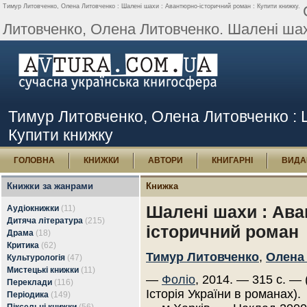
Тимур Литовченко, Олена Литовченко : Шалені шахи : Авантюрно-історичний роман : Купити книжку.
Литовченко, Олена Литовченко. Шалені шахи
Тимур Литовченко, Олена Литовченко : 
Купити книжку
ГОЛОВНА
КНИЖКИ
АВТОРИ
КНИГАРНІ
ВИДА
Книжки за жанрами
Книжка
Шалені шахи : Ав
Аудіокнижки
(11)
Дитяча література
(215)
історичний роман
Драма
(18)
Критика
(62)
Тимур Литовченко
,
Олена
Культурологія
(47)
Мистецькі книжки
(11)
—
Фоліо
, 2014. — 315 с. — 
Переклади
(116)
Історія України в романах).
Періодика
(149)