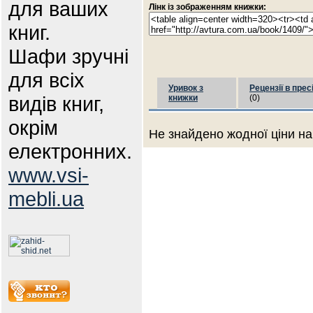
для ваших
Лінк із зображенням книжки:
книг.
Шафи зручні
для всіх
Уривок з
Рецензії в прес
видів книг,
книжки
(0)
окрім
Не знайдено жодної ціни на
електронних.
www.vsi-
mebli.ua