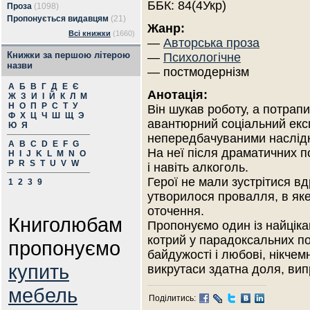
ББК: 84(4Укр)
Проза
(1098)
Пропонується видавцям
(21)
Жанр:
Всі книжки
(1660)
—
Авторська проза
Книжки за першою літерою
—
Психологічне
назви
— постмодернізм
А
Б
В
Г
Д
Е
Є
Анотація:
Ж
З
И
І
Й
К
Л
М
Н
О
П
Р
С
Т
У
Він шукав роботу, а потрапи
Ф
Х
Ц
Ч
Ш
Щ
Э
авантюрний соціальний екс
Ю
Я
непередбачуваними наслід
A
B
C
D
E
F
G
На неї після драматичних п
H
I
J
K
L
M
N
O
P
R
S
T
U
V
W
і навіть алкоголь.
Герої не мали зустрітися вд
1
2
3
9
утворилося провалля, в яке
оточення.
Книголюбам
Пропонуємо один із найціка
котрий у парадоксальних по
пропонуємо
байдужості і любові, нікчемн
купить
викрутаси здатна доля, ви
мебель
Поділитись: