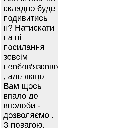
складно буде
подивитись
її? Натискати
на ці
посилання
зовсім
необов’язково
, але якщо
Вам щось
впало до
вподоби -
дозволяємо .
З повагою,