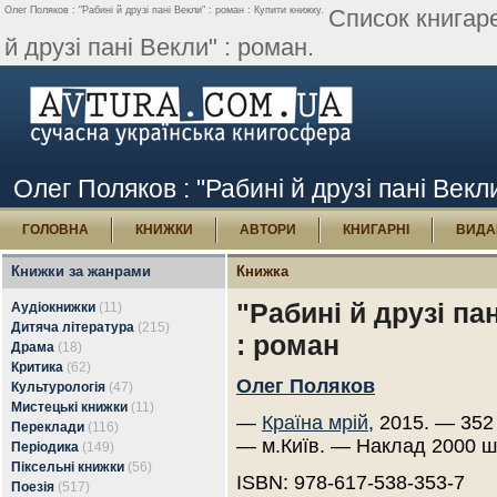
Олег Поляков : "Рабині й друзі пані Векли" : роман : Купити книжку.
Список книгар
й друзі пані Векли" : роман.
Олег Поляков : "Рабині й друзі пані Векл
ГОЛОВНА
КНИЖКИ
АВТОРИ
КНИГАРНІ
ВИДА
Книжки за жанрами
Книжка
"Рабині й друзі па
Аудіокнижки
(11)
Дитяча література
(215)
: роман
Драма
(18)
Критика
(62)
Олег Поляков
Культурологія
(47)
Мистецькі книжки
(11)
—
Країна мрій
, 2015. — 352 
Переклади
(116)
— м.Київ. — Наклад 2000 ш
Періодика
(149)
Піксельні книжки
(56)
ISBN: 978-617-538-353-7
Поезія
(517)