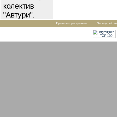
колектив
"Автури".
Правила користування
Засади рейтин