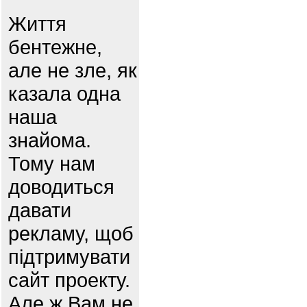
Життя
бентежне,
але не зле, як
казала одна
наша
знайома.
Тому нам
доводиться
давати
рекламу, щоб
підтримувати
сайт проекту.
Але ж Вам не