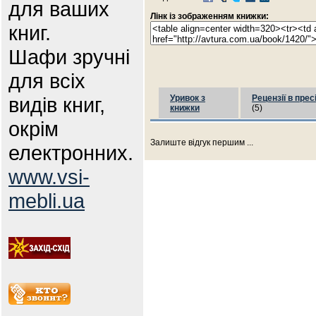
для ваших
Лінк із зображенням книжки:
книг.
Шафи зручні
для всіх
видів книг,
Уривок з
Рецензії в прес
книжки
(5)
окрім
Залиште відгук першим ...
електронних.
www.vsi-
mebli.ua