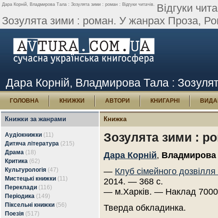
Дара Корній, Владмирова Тала : Зозулята зими : роман : Відгуки читачів.
Відгуки чит
Зозулята зими : роман. У жанрах Проза, Ром
Дара Корній, Владмирова Тала : Зозулята
ГОЛОВНА
КНИЖКИ
АВТОРИ
КНИГАРНІ
ВИДА
Книжки за жанрами
Книжка
Зозулята зими : р
Аудіокнижки
(11)
Дитяча література
(215)
Драма
(18)
Дара Корній
,
Владмирова
Критика
(62)
Культурологія
(47)
—
Клуб сімейного дозвілля
Мистецькі книжки
(11)
2014. — 368 с.
Переклади
(116)
— м.Харків. — Наклад 7000
Періодика
(149)
Піксельні книжки
(56)
Тверда обкладинка.
Поезія
(517)