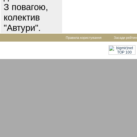
З повагою,
колектив
"Автури".
Правила користування
Засади рейтин