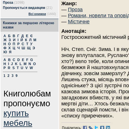
Проза
(1098)
Жанр:
Пропонується видавцям
(21)
—
Проза
Всі книжки
(1660)
—
Романи, новели та опові
—
Містичне
Книжки за першою літерою
назви
Анотація:
А
Б
В
Г
Д
Е
Є
Гостросюжетний містичний 
Ж
З
И
І
Й
К
Л
М
Н
О
П
Р
С
Т
У
Ф
Х
Ц
Ч
Ш
Щ
Э
Ніч. Степ. Сніг. Зима. І в яку
Ю
Я
знову вплуталася, Руслано
A
B
C
D
E
F
G
хто?) вело тебе, коли опин
H
I
J
K
L
M
N
O
безмежжя й наштовхнулася
P
R
S
T
U
V
W
дівчинку, зовсім замерзлу? 
1
2
3
9
Лишень стужа, місяць вповн
однісіньке? З цієї зустрічі 
Книголюбам
казкова зимова історія. Про
загадкових вбивств, у які 
пропонуємо
мертві діти… Хтось безжал
склав сценарій помсти, і він
купить
«списку приречених».
мебель
Поділитись: