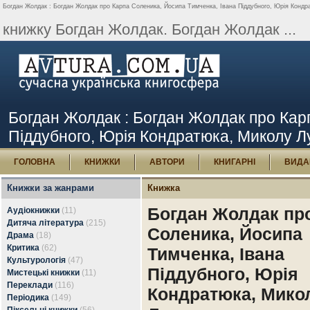
Богдан Жолдак : Богдан Жолдак про Карпа Соленика, Йосипа Тимченка, Івана Піддубного, Юрія Кондр
книжку Богдан Жолдак. Богдан Жолдак ...
Богдан Жолдак : Богдан Жолдак про Кар
Піддубного, Юрія Кондратюка, Миколу Л
ГОЛОВНА
КНИЖКИ
АВТОРИ
КНИГАРНІ
ВИДА
Книжки за жанрами
Книжка
Богдан Жолдак пр
Аудіокнижки
(11)
Дитяча література
(215)
Соленика, Йосипа
Драма
(18)
Критика
(62)
Тимченка, Івана
Культурологія
(47)
Піддубного, Юрія
Мистецькі книжки
(11)
Переклади
(116)
Кондратюка, Мико
Періодика
(149)