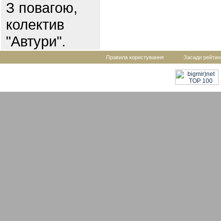
З повагою,
колектив
"Автури".
Правила користування
Засади рейтин