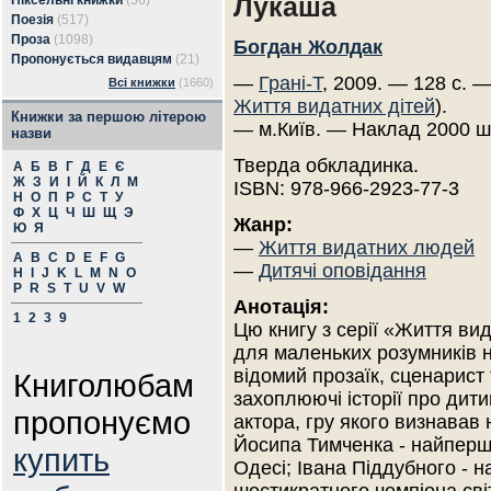
Лукаша
Піксельні книжки
(56)
Поезія
(517)
Проза
(1098)
Богдан Жолдак
Пропонується видавцям
(21)
—
Грані-Т
, 2009. — 128 с. —
Всі книжки
(1660)
Життя видатних дітей
).
Книжки за першою літерою
— м.Київ. — Наклад 2000 ш
назви
Тверда обкладинка.
А
Б
В
Г
Д
Е
Є
Ж
З
И
І
Й
К
Л
М
ISBN: 978-966-2923-77-3
Н
О
П
Р
С
Т
У
Ф
Х
Ц
Ч
Ш
Щ
Э
Жанр:
Ю
Я
—
Життя видатних людей
A
B
C
D
E
F
G
—
Дитячі оповідання
H
I
J
K
L
M
N
O
P
R
S
T
U
V
W
Анотація:
1
2
3
9
Цю книгу з серії «Життя ви
для маленьких розумників 
відомий прозаїк, сценарист
Книголюбам
захоплюючі історії про дит
пропонуємо
актора, гру якого визнавав
Йосипа Тимченка - найпершог
купить
Одесі; Івана Піддубного - н