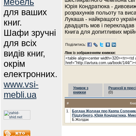
мебель
шестикратного чемпіона світ
Юрія Кондратюка - дивовиж
для ваших
розрахунків польоту та вис
Лукаша - найкращого україн
книг.
двадцять мов і перекладав 
Шафи зручні
Книга для допитливих мрійн
для всіх
Поділитись:
видів книг,
Лінк із зображенням книжки:
окрім
електронних.
www.vsi-
Уривок з
Рецензії в прес
mebli.ua
книжки
(0)
#
Кни
1.
Богдан Жолдак про Карпа Соленика
Піддубного, Юрія Кондратюка, Ми
Б.Жолдак