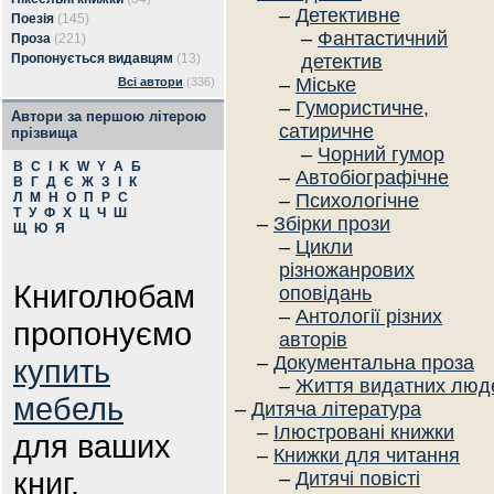
–
Детективне
Поезія
(145)
–
Фантастичний
Проза
(221)
Пропонується видавцям
(13)
детектив
–
Міське
Всі автори
(336)
–
Гумористичне,
Автори за першою літерою
сатиричне
прізвища
–
Чорний гумор
B
C
I
K
W
Y
А
Б
–
Автобіографічне
В
Г
Д
Є
Ж
З
І
К
Л
М
Н
О
П
Р
С
–
Психологічне
Т
У
Ф
Х
Ц
Ч
Ш
–
Збірки прози
Щ
Ю
Я
–
Цикли
різножанрових
Книголюбам
оповідань
–
Антології різних
пропонуємо
авторів
–
Документальна проза
купить
–
Життя видатних люд
мебель
–
Дитяча література
–
Ілюстровані книжки
для ваших
–
Книжки для читання
книг.
–
Дитячі повісті