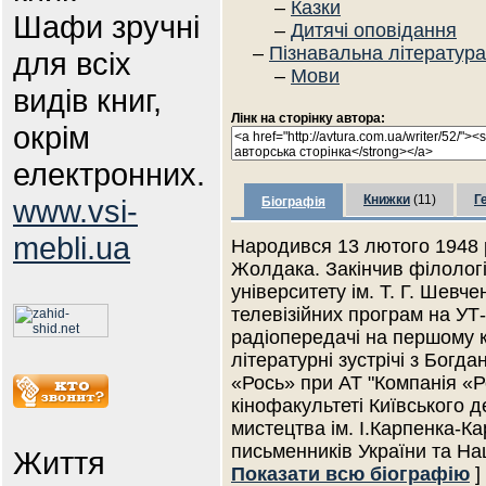
–
Казки
Шафи зручні
–
Дитячі оповідання
–
Пізнавальна література
для всіх
–
Мови
видів книг,
Лінк на сторінку автора:
окрім
електронних.
Книжки
(11)
Г
www.vsi-
Біографія
mebli.ua
Народився 13 лютого 1948 р.
Жолдака. Закінчив філолог
університету ім. Т. Г. Шевче
телевізійних програм на УТ-
радіопередачі на першому 
літературні зустрічі з Бог
«Рось» при АТ "Компанія «Р
кінофакультеті Київського 
мистецтва ім. І.Карпенка-Ка
письменників України та На
Життя
Показати всю біографію
]