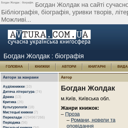
Богдан Жолдак : біографія.
Богдан Жолдак на сайті сучасної
Бібліографія, біографія, уривки творів, літе
Можливі...
Богдан Жолдак : біографія
ГОЛОВНА
КНИЖКИ
АВТОРИ
КНИГАРНІ
ВИДА
Автори за жанрами
Автор
Богдан Жолдак
Аудіокнижки
(10)
Дитяча література
(74)
Драма
(13)
м.Київ, Київська обл.
Критика
(26)
Культурологія
(18)
Жанри книжок:
Мистецькі книжки
(7)
–
Проза
Переклади
(4294967266)
–
Романи, новели та
Періодика
(56)
оповідання
Піксельні книжки
(34)