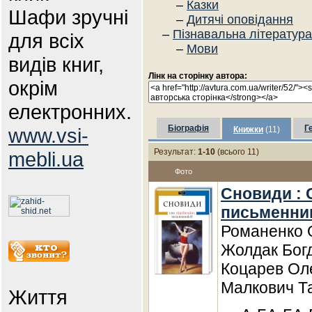
–
Казки
Шафи зручні
–
Дитячі оповідання
–
Пізнавальна література
для всіх
–
Мови
видів книг,
Лінк на сторінку автора:
окрім
електронних.
Біографія
Г
www.vsi-
Книжки
(11)
Результат:
1-10
(всього 11)
mebli.ua
Фото
Сновиди : 
письменни
Романенко О
Жолдак Богд
Коцарев Оле
Малкович Та
Життя