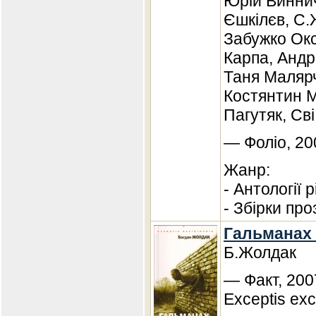
Юрій Винни
Єшкілєв, С.
Забужко Окс
Карпа, Андр
Таня Малярч
Костянтин 
Пагутяк, Сві
— Фоліо, 20
Жанр:
- Антології 
- Збірки про
Гальманах 
Б.Жолдак
— Факт, 200
Exceptis exc