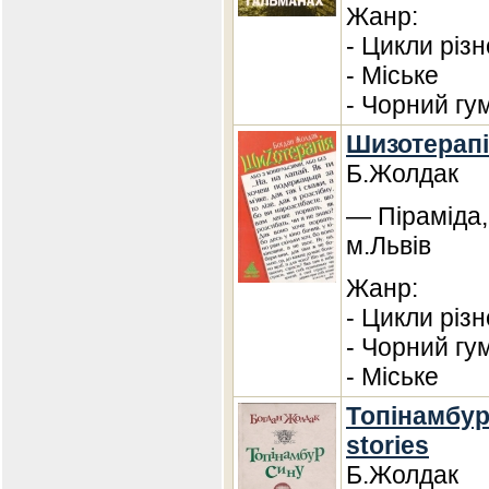
Жанр:
- Цикли різ
- Міське
- Чорний гу
Шизотерапі
Б.Жолдак
— Піраміда,
м.Львів
Жанр:
- Цикли різ
- Чорний гу
- Міське
Топінамбур,
stories
Б.Жолдак