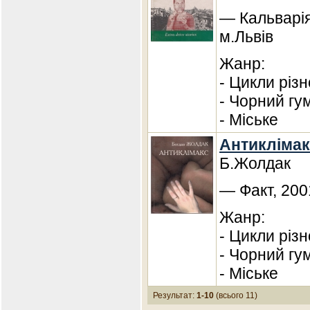
— Кальварія
м.Львів
Жанр:
- Цикли різ
- Чорний гу
- Міське
Антиклімак
Б.Жолдак
— Факт, 200
Жанр:
- Цикли різ
- Чорний гу
- Міське
Результат:
1-10
(всього 11)