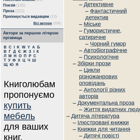
–
Детективне
Поезія
(145)
–
Фантастичний
Проза
(221)
Пропонується видавцям
(13)
детектив
–
Міське
Всі автори
(336)
–
Гумористичне,
Автори за першою літерою
сатиричне
прізвища
–
Чорний гумор
B
C
I
K
W
Y
А
Б
–
Автобіографічне
В
Г
Д
Є
Ж
З
І
К
Л
М
Н
О
П
Р
С
–
Психологічне
Т
У
Ф
Х
Ц
Ч
Ш
–
Збірки прози
Щ
Ю
Я
–
Цикли
різножанрових
Книголюбам
оповідань
–
Антології різних
пропонуємо
авторів
–
Документальна проза
купить
–
Життя видатних люд
мебель
–
Дитяча література
–
Ілюстровані книжки
для ваших
–
Книжки для читання
книг.
–
Дитячі повісті