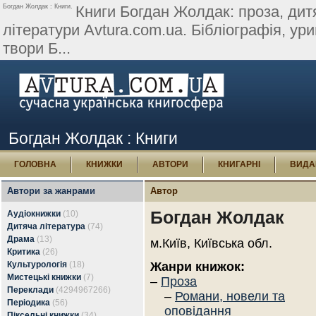
Богдан Жолдак : Книги.
Книги Богдан Жолдак: проза, дитя
літератури Avtura.com.ua. Бібліографія, урив
твори Б...
Богдан Жолдак : Книги
ГОЛОВНА
КНИЖКИ
АВТОРИ
КНИГАРНІ
ВИДА
Автори за жанрами
Автор
Богдан Жолдак
Аудіокнижки
(10)
Дитяча література
(74)
Драма
(13)
м.Київ, Київська обл.
Критика
(26)
Культурологія
(18)
Жанри книжок:
Мистецькі книжки
(7)
–
Проза
Переклади
(4294967266)
–
Романи, новели та
Періодика
(56)
оповідання
Піксельні книжки
(34)