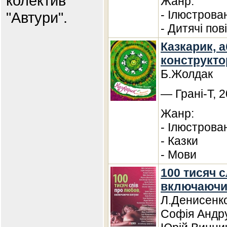
колектив
Жанр:
- Ілюстрова
"Автури".
- Дитячі пові
Казкарик, 
конструкто
Б.Жолдак
— Грані-Т, 2
Жанр:
- Ілюстрова
- Казки
- Мови
100 тисяч 
включаючи
Л.Денисенко
Софія Андру