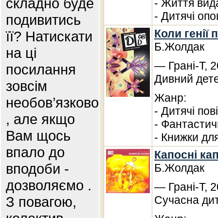
складно буде
- Життя вид
- Дитячі оп
подивитись
Коли генії 
її? Натискати
Б.Жолдак
на ці
— Грані-Т, 2
посилання
Дивний дете
зовсім
Жанр:
необов’язково
- Дитячі пові
, але якщо
- Фантастич
Вам щось
- Книжки дл
впало до
Капосні кап
вподоби -
Б.Жолдак
дозволяємо .
— Грані-Т, 2
З повагою,
Сучасна дит