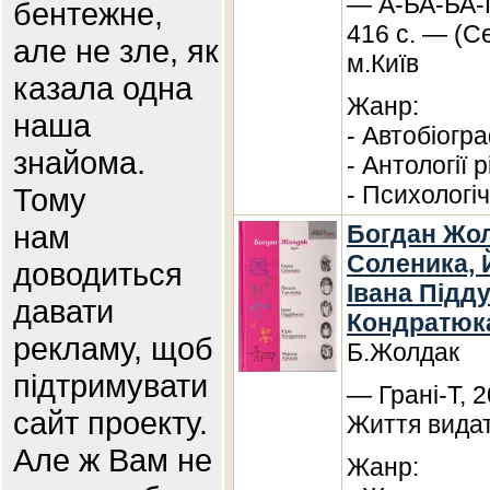
— А-БА-БА-
бентежне,
416 с. — (С
але не зле, як
м.Київ
казала одна
Жанр:
наша
- Автобіогр
знайома.
- Антології 
- Психологі
Тому
нам
Богдан Жол
Соленика, 
доводиться
Івана Підд
давати
Кондратюк
рекламу, щоб
Б.Жолдак
підтримувати
— Грані-Т, 2
сайт проекту.
Життя видат
Але ж Вам не
Жанр: