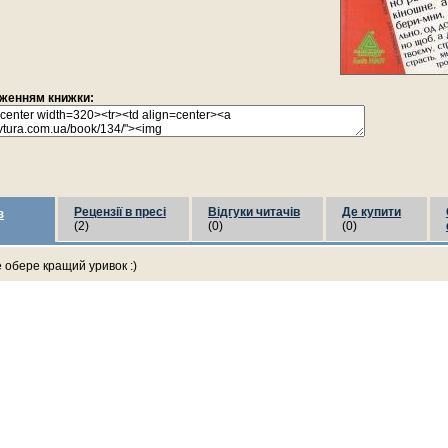
раженням книжки:
Рецензії в пресі
Відгуки читачів
Де купити
з
(2)
(0)
(0)
е обере кращий уривок :)