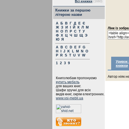
Всі книжки
(1660)
Книжки за першою
літерою назви
А
Б
В
Г
Д
Е
Є
Ж
З
И
І
Й
К
Л
М
Лінк із зоб
Н
О
П
Р
С
Т
У
Ф
Х
Ц
Ч
Ш
Щ
Э
Ю
Я
A
B
C
D
E
F
G
H
I
J
K
L
M
N
O
P
R
S
T
U
V
W
Уривок 
1
2
3
9
книжки
Автор ніяк н
Книголюбам пропонуємо
купить мебель
для ваших книг.
Шафи зручні для всіх
видів книг, окрім електронних.
www.vsi-mebli.ua