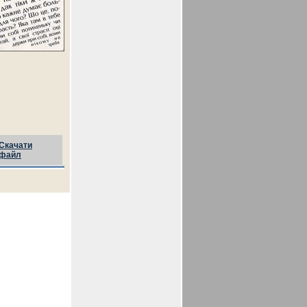
Скачати
файл