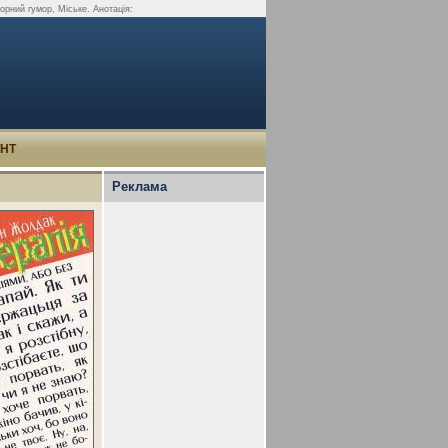
орний гумор, Міське. Анотація:
УНТ
Реклама