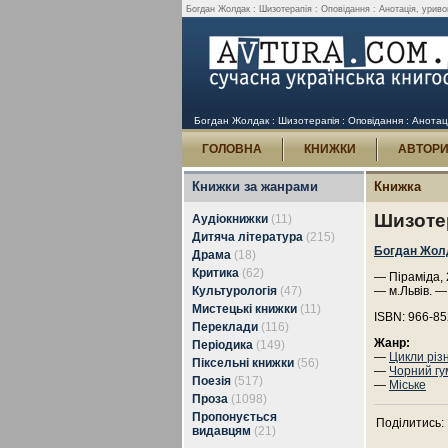
Богдан Жолдак : Шизотерапія : Оповідання : Анотація, уривок
Богдан Жолдак : Шизотерапія : Оповідання : Анотаці
ГОЛОВНА
КНИЖКИ
АВТОР
Книжки за жанрами
Книжка
Шизотер
Аудіокнижки
(11)
Дитяча література
(215)
Богдан Жол
Драма
(18)
Критика
(62)
— Піраміда, 
Культурологія
(47)
— м.Львів. —
Мистецькі книжки
(11)
ISBN: 966-85
Переклади
(116)
Жанр:
Періодика
(149)
—
Цикли різ
Піксельні книжки
(56)
—
Чорний гу
Поезія
(517)
—
Міське
Проза
(1098)
Пропонується
Поділитись:
видавцям
(21)