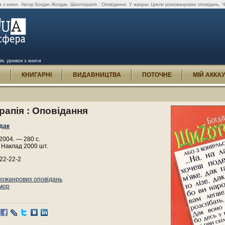
 з книги.
Автор Богдан Жолдак. Шизотерапія : Оповідання. У жанрах Цикли різножанрових оповідань, Ч
я, уривок з книги
И
КНИГАРНІ
ВИДАВНИЦТВА
ПОТОЧНЕ
МІЙ АККА
апія : Оповідання
дак
2004. — 280 с.
 Наклад 2000 шт.
22-22-2
ножанрових оповідань
мор