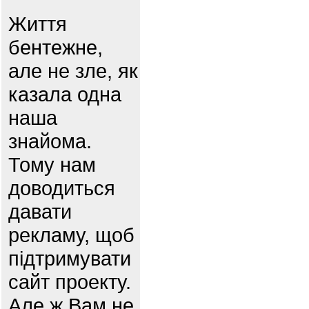
Життя
бентежне,
але не зле, як
казала одна
наша
знайома.
Тому нам
доводиться
давати
рекламу, щоб
підтримувати
сайт проекту.
Але ж Вам не