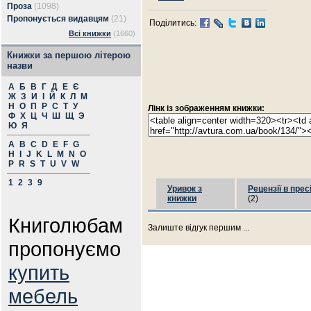
Проза
(1098)
Пропонується видавцям
(21)
Поділитись:
Всі книжки
(1660)
Книжки за першою літерою
назви
А
Б
В
Г
Д
Е
Є
Ж
З
И
І
Й
К
Л
М
Н
О
П
Р
С
Т
У
Лінк із зображенням книжки:
Ф
Х
Ц
Ч
Ш
Щ
Э
Ю
Я
A
B
C
D
E
F
G
H
I
J
K
L
M
N
O
P
R
S
T
U
V
W
1
2
3
9
Уривок з
Рецензії в прес
книжки
(2)
Книголюбам
Залиште відгук першим ...
пропонуємо
купить
мебель