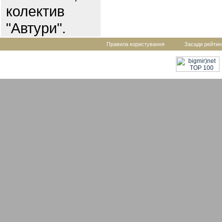
колектив
"Автури".
Правила користування
Засади рейтин