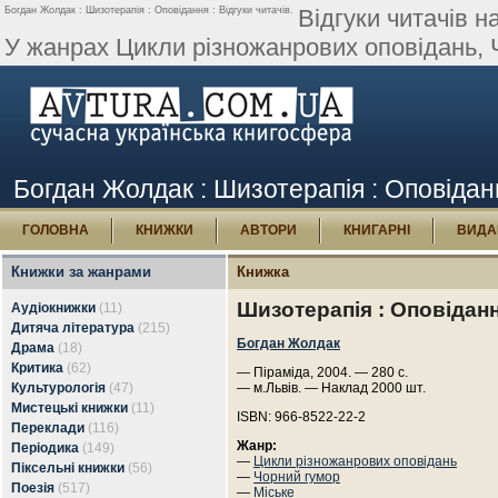
Богдан Жолдак : Шизотерапія : Оповідання : Відгуки читачів.
Відгуки читачів 
У жанрах Цикли різножанрових оповідань, 
Богдан Жолдак : Шизотерапія : Оповіданн
ГОЛОВНА
КНИЖКИ
АВТОРИ
КНИГАРНІ
ВИДА
Книжки за жанрами
Книжка
Шизотерапія : Оповідан
Аудіокнижки
(11)
Дитяча література
(215)
Богдан Жолдак
Драма
(18)
Критика
(62)
— Піраміда, 2004. — 280 с.
Культурологія
(47)
— м.Львів. — Наклад 2000 шт.
Мистецькі книжки
(11)
ISBN: 966-8522-22-2
Переклади
(116)
Жанр:
Періодика
(149)
—
Цикли різножанрових оповідань
Піксельні книжки
(56)
—
Чорний гумор
Поезія
(517)
—
Міське