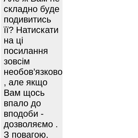
складно буде
подивитись
її? Натискати
на ці
посилання
зовсім
необов’язково
, але якщо
Вам щось
впало до
вподоби -
дозволяємо .
З повагою,