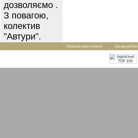
дозволяємо .
З повагою,
колектив
"Автури".
Правила користування
Засади рейтин