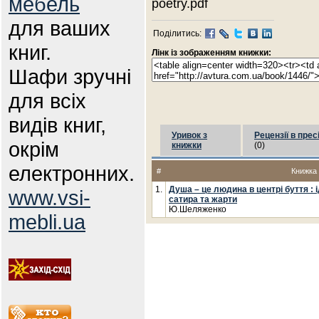
мебель
poetry.pdf
для ваших
Поділитись:
книг.
Лінк із зображенням книжки:
Шафи зручні
для всіх
видів книг,
Уривок з
Рецензії в прес
окрім
книжки
(0)
електронних.
#
Книжка
1.
Душа – це людина в центрі буття : і
www.vsi-
сатира та жарти
Ю.Шеляженко
mebli.ua