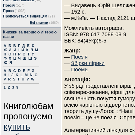
Піксельні книжки
(56)
— Видавець Юрій Шеляженк
Поезія
(517)
Проза
(1098)
— 152 с.
Пропонується видавцям
(21)
— м.Київ. — Наклад 2121 ш
Всі книжки
(1660)
Можливість автографа.
Книжки за першою літерою
ISBN: 978-617-7088-08-9
назви
ББК: 84(4Укр)6-5
А
Б
В
Г
Д
Е
Є
Жанр:
Ж
З
И
І
Й
К
Л
М
Н
О
П
Р
С
Т
У
—
Поезія
Ф
Х
Ц
Ч
Ш
Щ
Э
—
Збірки лірики
Ю
Я
—
Поеми
A
B
C
D
E
F
G
H
I
J
K
L
M
N
O
Анотація:
P
R
S
T
U
V
W
У збірці представлені вірші 
1
2
3
9
співпереживання, вірші для
священність почуття гумору.
Книголюбам
всією чарівною відвертістю:
творить душу-Логос"; “Наші
пропонуємо
поезія – це не поезія. Спра
купить
Альтернативний лінк для ска