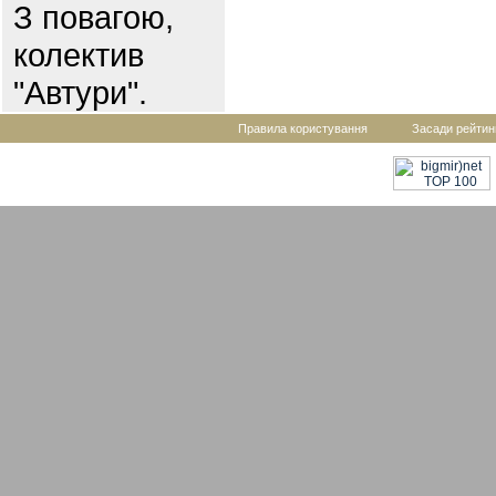
З повагою,
колектив
"Автури".
Правила користування
Засади рейтин