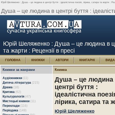
Юрій Шеляженко : Душа – це людина в центрі буття : ідеалістична поезія, лірика, сатира та жарти : Рец
Душа – це людина в центрі буття : ідеалісти
Юрій Шеляженко : Душа – це людина в цен
та жарти : Рецензії в пресі
ГОЛОВНА
КНИЖКИ
АВТОРИ
КНИГАРНІ
ВИДА
Книжки за жанрами
Книжка
Душа – це людина
Аудіокнижки
(11)
Дитяча література
(215)
центрі буття :
Драма
(18)
Критика
(62)
ідеалістична поезі
Культурологія
(47)
лірика, сатира та 
Мистецькі книжки
(11)
Переклади
(116)
Періодика
(149)
Юрій Шеляженко