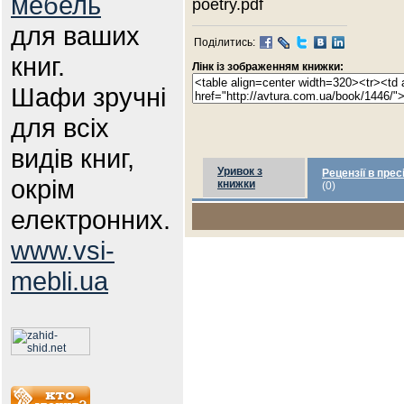
мебель
poetry.pdf
для ваших
Поділитись:
книг.
Лінк із зображенням книжки:
Шафи зручні
для всіх
видів книг,
Уривок з
Рецензії в прес
окрім
книжки
(0)
електронних.
www.vsi-
mebli.ua