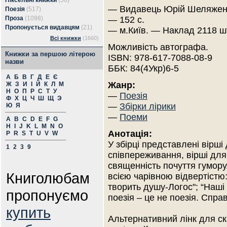
Піксельні книжки
(56)
— Видавець Юрій Шеляженк
Поезія
(517)
Проза
(1098)
— 152 с.
Пропонується видавцям
(21)
— м.Київ. — Наклад 2118 ш
Всі книжки
(1660)
Можливість автографа.
Книжки за першою літерою
ISBN: 978-617-7088-08-9
назви
ББК: 84(4Укр)6-5
А
Б
В
Г
Д
Е
Є
Жанр:
Ж
З
И
І
Й
К
Л
М
Н
О
П
Р
С
Т
У
—
Поезія
Ф
Х
Ц
Ч
Ш
Щ
Э
—
Збірки лірики
Ю
Я
—
Поеми
A
B
C
D
E
F
G
H
I
J
K
L
M
N
O
Анотація:
P
R
S
T
U
V
W
У збірці представлені вірші 
1
2
3
9
співпереживання, вірші для
священність почуття гумору.
Книголюбам
всією чарівною відвертістю:
творить душу-Логос"; “Наші
пропонуємо
поезія – це не поезія. Спра
купить
Альтернативний лінк для ска