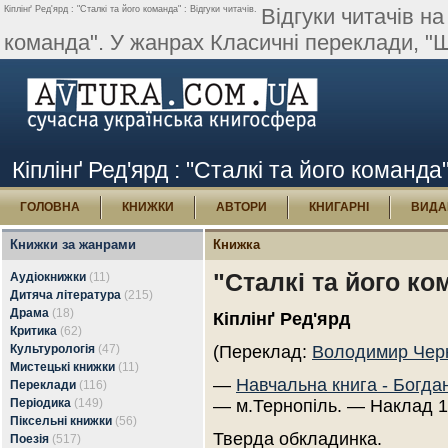
Кіплінґ Ред'ярд : "Сталкі та його команда" : Відгуки читачів.
Відгуки читачів на
команда". У жанрах Класичні переклади, "Ш
Кіплінґ Ред'ярд : "Сталкі та його команда"
ГОЛОВНА
КНИЖКИ
АВТОРИ
КНИГАРНІ
ВИДА
Книжки за жанрами
Книжка
"Сталкі та його ко
Аудіокнижки
(11)
Дитяча література
(215)
Драма
(18)
Кіплінґ Ред'ярд
Критика
(62)
Культурологія
(47)
(Переклад:
Володимир Чер
Мистецькі книжки
(11)
—
Навчальна книга - Богда
Переклади
(116)
Періодика
(149)
— м.Тернопіль. — Наклад 1
Піксельні книжки
(56)
Тверда обкладинка.
Поезія
(517)