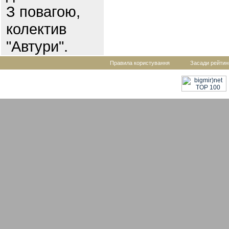
З повагою,
колектив
"Автури".
Правила користування
Засади рейтин