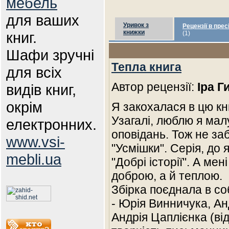
мебель
для ваших
Уривок з
Рецензії в прес
книжки
книг.
(1)
Шафи зручні
Тепла книга
для всіх
Автор рецензії:
Іра Г
видів книг,
окрім
Я закохалася в цю кни
Узагалі, люблю я мал
електронних.
оповідань. Тож не за
www.vsi-
"Усмішки". Серія, до 
mebli.ua
"Добрі історії". А мен
доброю, а й теплою.
Збірка поєднала в со
- Юрія Винничука, Ан
Андрія Цаплієнка (ві