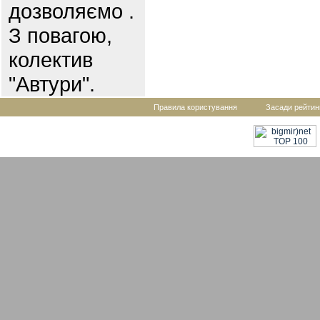
дозволяємо .
З повагою,
колектив
"Автури".
Правила користування
Засади рейтин