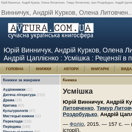
Юрій Винничук, Андрій Курков, Олена Литовченко, Тимур Литовченко, Ірен Роздобудько, Андрій Цаплієн
Винничук, Андрій Курков, Олена Литовчен..
Юрій Винничук, Андрій Курков, Олена Ли
Андрій Цаплієнко : Усмішка : Рецензії в п
ГОЛОВНА
КНИЖКИ
АВТОРИ
КНИГАРНІ
ВИДА
Книжки за жанрами
Книжка
Усмішка
Аудіокнижки
(11)
Дитяча література
(215)
Драма
(18)
Юрій Винничук
,
Андрій К
Критика
(62)
Литовченко
,
Тимур Литов
Культурологія
(47)
Роздобудько
,
Андрій Цап
Мистецькі книжки
(11)
Переклади
(116)
—
Фоліо
, 2015. — 157 с. — 
Періодика
(149)
історії).