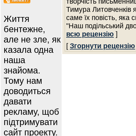
творчість письменни
Тимура Литовченків я
Життя
саме їх повість, яка 
"Наш подільський дв
бентежне,
всю рецензію
]
але не зле, як
[
Згорнути рецензію
казала одна
наша
знайома.
Тому нам
доводиться
давати
рекламу, щоб
підтримувати
сайт проекту.