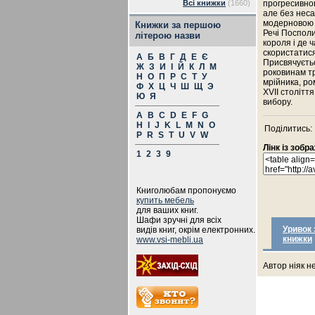
Всі книжки
(1660)
прогресивною
але без неса
модерновою с
Книжки за першою
Речі Посполи
літерою назви
короля і де 
скористатис
А
Б
В
Г
Д
Е
Є
Присвячуєтьс
Ж
З
И
І
Й
К
Л
М
роковинам т
Н
О
П
Р
С
Т
У
мрійника, ро
Ф
Х
Ц
Ч
Ш
Щ
Э
XVII столітт
Ю
Я
вибору.
A
B
C
D
E
F
G
H
I
J
K
L
M
N
O
Поділитись:
P
R
S
T
U
V
W
Лінк із зоб
1
2
3
9
Книголюбам пропонуємо
купить мебель
для ваших книг.
Шафи зручні для всіх
Уривок 
видів книг, окрім електронних.
книжки
www.vsi-mebli.ua
Автор ніяк н