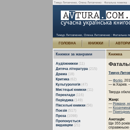
Тимур Литовченко, Олена Литовченко : Фатальна помилка : А
Тимур Литовченко, Олена Литовченко : Фатальна пом
ГОЛОВНА
КНИЖКИ
АВТОР
Книжки за жанрами
Книжка
Фаталь
Аудіокнижки
(11)
Дитяча література
(215)
Тимур Лито
Драма
(18)
Критика
(62)
—
Фоліо
, 20
Культурологія
(47)
— м.Харків. 
Мистецькі книжки
(11)
Тверда обкл
Переклади
(116)
Жанр:
Періодика
(149)
—
Романи, н
Піксельні книжки
(56)
—
Козаччин
Поезія
(517)
—
Пригодни
Проза
(1098)
Анотація:
Пропонується
Ще 355 років
видавцям
(21)
справжньою 