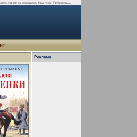
ани, новели та оповідання, Козаччина, Пригодниць...
УНТ
Реклама