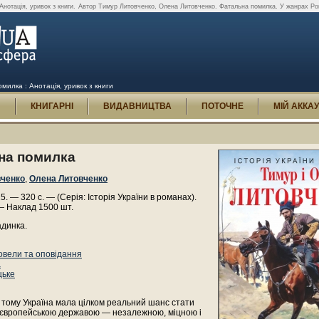
нотація, уривок з книги.
Автор Тимур Литовченко, Олена Литовченко. Фатальна помилка. У жанрах Ром
илка : Анотація, уривок з книги
И
КНИГАРНІ
ВИДАВНИЦТВА
ПОТОЧНЕ
МІЙ АККА
на помилка
вченко
,
Олена Литовченко
15. — 320 с. — (Серія: Історія України в романах).
— Наклад 1500 шт.
адинка.
овели та оповідання
а
цьке
 тому Україна мала цілком реальний шанс стати
європейською державою — незалежною, міцною і