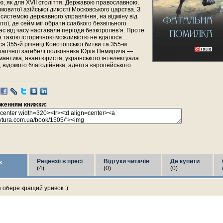
, як для XVII століття. Державою православною,
мовитої азійської дикості Московського царства. З
истемою державного управління, на відміну від
тої, де сейм міг обрати слабкого безвільного
час від часу наставали періоди безкоролев’я. Проте
я такою історичною можливістю не вдалося…
я 355-й річниці Конотопської битви та 355-м
рагічної загибелі полковника Юрія Немирича —
мантика, авантюриста, українського інтелектуала
я, відомого благодійника, адепта європейського
раженням книжки:
Рецензії в пресі
Відгуки читачів
Де купити
з
(4)
(0)
(0)
е обере кращий уривок :)