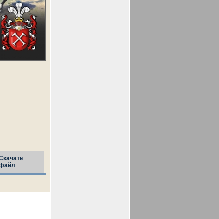
Скачати
файл