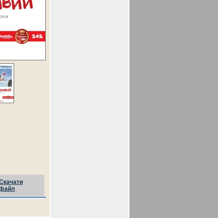
Скачати
файл