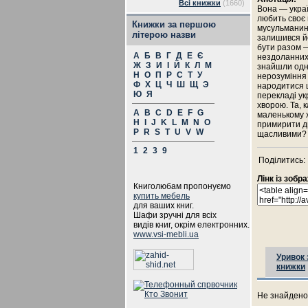
Всі книжки
(1660)
Вона — украї
любить своє 
Книжки за першою
мусульманин,
літерою назви
залишився йо
бути разом —
А
Б
В
Г
Д
Е
Є
нездоланних
Ж
З
И
І
Й
К
Л
М
знайшли одн
Н
О
П
Р
С
Т
У
нерозуміння 
Ф
Х
Ц
Ч
Ш
Щ
Э
народитися щ
Ю
Я
перекладі ук
хворою. Та, 
A
B
C
D
E
F
G
маленькому 
H
I
J
K
L
M
N
O
примирити дв
P
R
S
T
U
V
W
щасливими?
1
2
3
9
Поділитись:
Лінк із зоб
Книголюбам пропонуємо
купить мебель
для ваших книг.
Шафи зручні для всіх
видів книг, окрім електронних.
www.vsi-mebli.ua
Уривок 
книжки
Не знайдено 