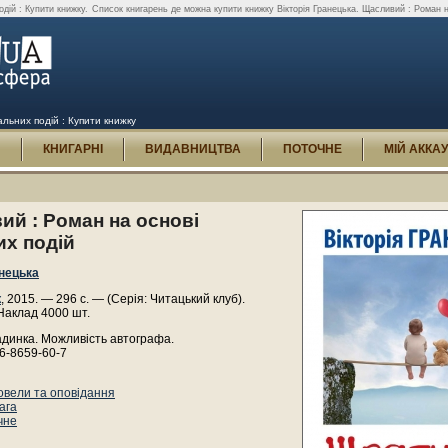
дій : Купити книжку.
Список книгарень де можна купити книжку Вікторія Гранецька. Щасливий : Роман н
альних подій : Купити книжку
И
КНИГАРНІ
ВИДАВНИЦТВА
ПОТОЧНЕ
МІЙ АККА
й : Роман на основі
их подій
анецька
к
, 2015. — 296 с. — (Серія: Читацький клуб).
Наклад 4000 шт.
адинка. Можливість автографа.
6-8659-60-7
овели та оповідання
ага
чне