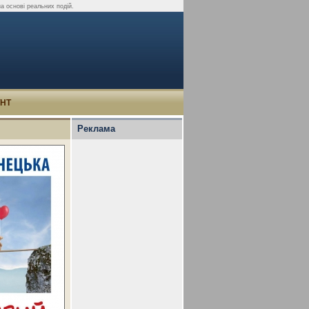
а основі реальних подій.
УНТ
Реклама