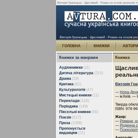
Вікторія Гранецька : Щасливий : Роман на основі реальних по
Вікторія Гранецька : Щасливий : Роман на основі ре
ГОЛОВНА
КНИЖКИ
АВТОР
Книжки за жанрами
Книжка
Щасливи
Аудіокнижки
(11)
Дитяча література
(215)
реальн
Драма
(18)
Критика
(62)
Вікторія Гр
Культурологія
(47)
—
Нора-Дру
Мистецькі книжки
(11)
— м.Київ. — 
Переклади
(116)
Тверда обкл
Періодика
(149)
ISBN: 978-96
Піксельні книжки
(56)
Жанр:
Поезія
(517)
—
Романи, н
Проза
(1098)
—
Родинна с
Пропонується
—
Психологі
видавцям
(21)
Анотація: