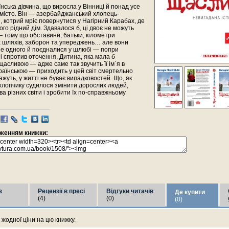
нська дівчина, що виросла у Вінниці й понад усе
місто. Він — азербайджанський хлопець-
 котрий мріє повернутися у Нагірний Карабах, де
го рідний дім. Здавалося б, ці двоє не можуть
 тому що обставини, батьки, кілометри
 шляхів, заборон та упереджень… але вони
е одного й поєдналися у шлюбі — попри
і спротив оточення. Дитина, яка мала б
асливою — адже саме так звучить її ім`я в
раїнською — приходить у цей світ смертельно
кажуть, у житті не буває випадковостей. Що, як
хлопчику судилося змінити дорослих людей,
а різних світи і зробити їх по-справжньому
раженням книжки:
з
Рецензії в пресі
Відгуки читачів
Де купити
(4)
(0)
(0)
жодної ціни на цю книжку.