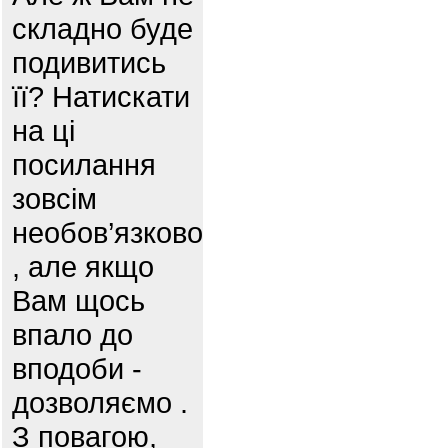
складно буде
подивитись
її? Натискати
на ці
посилання
зовсім
необов’язково
, але якщо
Вам щось
впало до
вподоби -
дозволяємо .
З повагою,