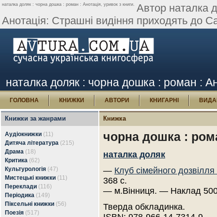
наталка доляк : чорна дошка : роман : Анотація, уривок з книги.
Автор наталка д
Анотація: Страшні видіння приходять до Са
наталка доляк : чорна дошка : роман : Ан
ГОЛОВНА
КНИЖКИ
АВТОРИ
КНИГАРНІ
ВИДА
Книжки за жанрами
Книжка
чорна дошка : ром
Аудіокнижки
(11)
Дитяча література
(215)
Драма
(18)
наталка доляк
Критика
(62)
Культурологія
(47)
—
Клуб сімейного дозвілля
Мистецькі книжки
(11)
368 с.
Переклади
(116)
— м.Вінниця. — Наклад 500
Періодика
(149)
Піксельні книжки
(56)
Тверда обкладинка.
Поезія
(517)