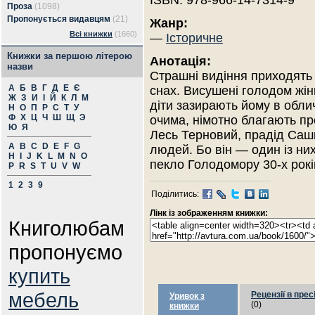
ISBN: 978-966-14-7314-9
Проза
(1098)
Пропонується видавцям
(21)
Жанр:
Всі книжки
(1660)
—
Історичне
Книжки за першою літерою
Анотація:
назви
Страшні видіння приходять
А
Б
В
Г
Д
Е
Є
снах. Висушені голодом жінк
Ж
З
И
І
Й
К
Л
М
діти зазирають йому в обл
Н
О
П
Р
С
Т
У
Ф
Х
Ц
Ч
Ш
Щ
Э
очима, німотно благають про
Ю
Я
Лесь Терновий, прадід Сашк
A
B
C
D
E
F
G
людей. Бо він — один із ни
H
I
J
K
L
M
N
O
пекло Голодомору 30-х рокі
P
R
S
T
U
V
W
1
2
3
9
Поділитись:
Лінк із зображенням книжки:
Книголюбам
пропонуємо
купить
мебель
Рецензії в прес
Уривок з
(0)
книжки