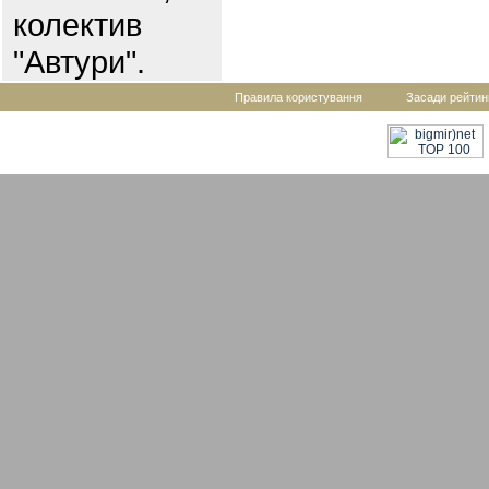
колектив
"Автури".
Правила користування
Засади рейтин