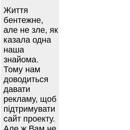
Життя
бентежне,
але не зле, як
казала одна
наша
знайома.
Тому нам
доводиться
давати
рекламу, щоб
підтримувати
сайт проекту.
Але ж Вам не