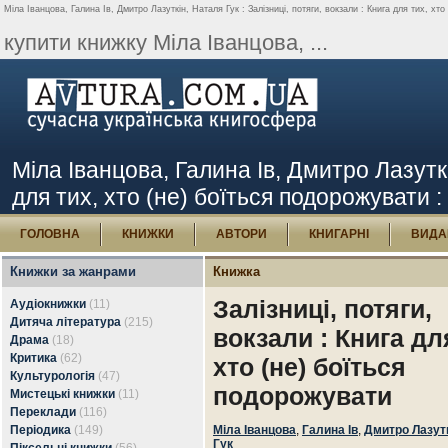
Міла Іванцова, Галина Ів, Дмитро Лазуткін, Наталя Гук : Залізниці, потяги, вокзали : Книга для тих, хт
купити книжку Міла Іванцова, ...
Міла Іванцова, Галина Ів, Дмитро Лазуткін
для тих, хто (не) боїться подорожувати 
ГОЛОВНА
КНИЖКИ
АВТОРИ
КНИГАРНІ
ВИДА
Книжки за жанрами
Книжка
Залізниці, потяги,
Аудіокнижки
(11)
Дитяча література
(215)
вокзали : Книга дл
Драма
(18)
Критика
(62)
хто (не) боїться
Культурологія
(47)
подорожувати
Мистецькі книжки
(11)
Переклади
(116)
Періодика
(149)
Міла Іванцова
,
Галина Ів
,
Дмитро Лазут
Гук