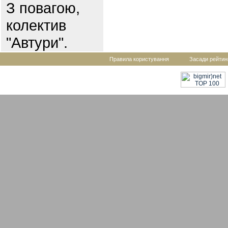
З повагою,
колектив
"Автури".
Правила користування
Засади рейтин