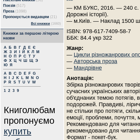
Піксельні книжки
(56)
Поезія
(517)
— КМ БУКС, 2016. — 240 с.
Проза
(1098)
Дорожні історії).
Пропонується видавцям
(21)
— м.Київ. — Наклад 1500 ш
Всі книжки
(1660)
ISBN: 978-617-7409-58-7
Книжки за першою літерою
ББК: 84.4 укр 322
назви
Жанр:
А
Б
В
Г
Д
Е
Є
Ж
З
И
І
Й
К
Л
М
—
Цикли різножанрових оп
Н
О
П
Р
С
Т
У
—
Авторська проза
Ф
Х
Ц
Ч
Ш
Щ
Э
Ю
Я
—
Мандрівне
A
B
C
D
E
F
G
Анотація:
H
I
J
K
L
M
N
O
P
R
S
T
U
V
W
Збірка різножанрових творі
сучасних українських авторі
1
2
3
9
об'єднаних темою потягів, в
подорожей. Правдиві, ліричні
Книголюбам
не стільки про потяги, скіл
емоції, проблеми, почуття, м
пропонуємо
Рекомендовано для читання
купить
рекомендовано для читання
Формат - покет-бук.