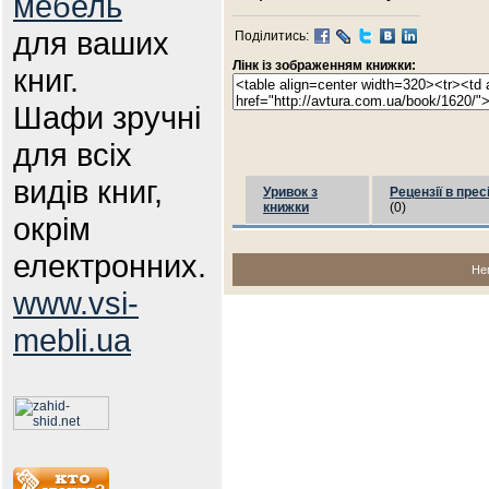
мебель
для ваших
Поділитись:
Лінк із зображенням книжки:
книг.
Шафи зручні
для всіх
видів книг,
Уривок з
Рецензії в прес
книжки
(0)
окрім
електронних.
Не
www.vsi-
mebli.ua