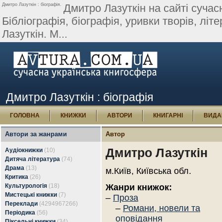
Дмитро Лазуткін : біографія.
Дмитро Лазуткін на сайті сучасн
Бібліографія, біографія, уривки творів, літер
Лазуткін. М...
Дмитро Лазуткін : біографія
ГОЛОВНА
КНИЖКИ
АВТОРИ
КНИГАРНІ
ВИДА
Автори за жанрами
Автор
Дмитро Лазуткін
Аудіокнижки
(10)
Дитяча література
(74)
Драма
(13)
м.Київ, Київська обл.
Критика
(26)
Культурологія
(18)
Жанри книжок:
Мистецькі книжки
(7)
–
Проза
Переклади
(4294967266)
–
Романи, новели та
Періодика
(56)
оповідання
Піксельні книжки
(34)