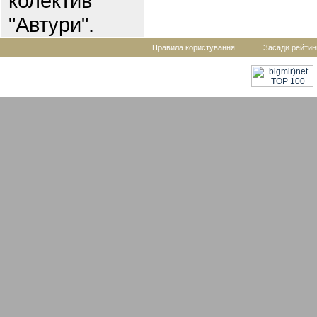
колектив
"Автури".
Правила користування
Засади рейтин