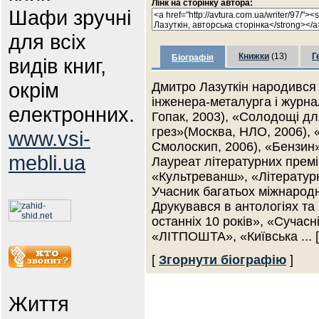
Лінк на сторінку автора:
Шафи зручні
для всіх
Книжки
(13)
Г
Біографія
видів книг,
окрім
Дмитро Лазуткін народився 
інженера-металурга і журнал
електронних.
Гопак, 2003), «Солодощі дл
грез»(Москва, НЛО, 2006), 
www.vsi-
Смолоскип, 2006), «Бензин»(
mebli.ua
Лауреат літературних прем
«Культреванш», «Літератур
Учасник багатьох міжнародн
Друкувався в антологіях та
останніх 10 років», «Сучасн
«ЛІТПОШТА», «Київська
... 
[
Згорнути біографію
]
Життя