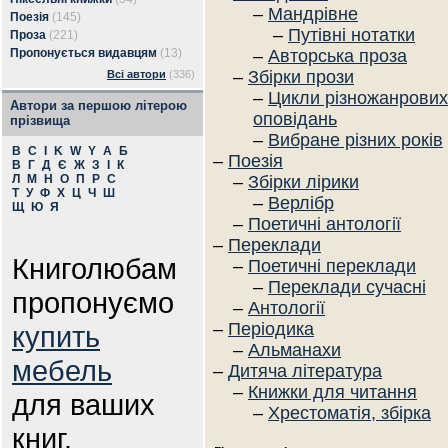
–
Мандрівне
Поезія
(145)
–
Путівні нотатки
Проза
(221)
Пропонується видавцям
(13)
–
Авторська проза
–
Збірки прози
Всі автори
(336)
–
Цикли різножанрових
Автори за першою літерою
оповідань
прізвища
–
Вибране різних років
B
C
I
K
W
Y
А
Б
–
Поезія
В
Г
Д
Є
Ж
З
І
К
Л
М
Н
О
П
Р
С
–
Збірки лірики
Т
У
Ф
Х
Ц
Ч
Ш
–
Верлібр
Щ
Ю
Я
–
Поетичні антології
–
Переклади
Книголюбам
–
Поетичні переклади
–
Переклади сучасні
пропонуємо
–
Антології
–
Періодика
купить
–
Альманахи
мебель
–
Дитяча література
–
Книжки для читання
для ваших
–
Хрестоматія, збірка
книг.