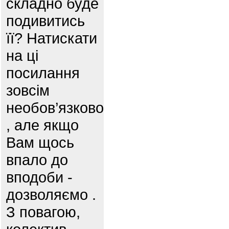
складно буде
подивитись
її? Натискати
на ці
посилання
зовсім
необов’язково
, але якщо
Вам щось
впало до
вподоби -
дозволяємо .
З повагою,