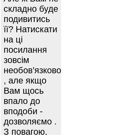
складно буде
подивитись
її? Натискати
на ці
посилання
зовсім
необов’язково
, але якщо
Вам щось
впало до
вподоби -
дозволяємо .
З повагою,