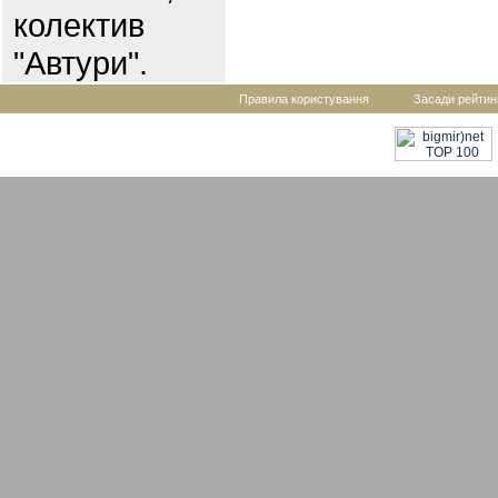
колектив
"Автури".
Правила користування
Засади рейтин