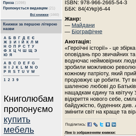
ISBN: 978-966-2665-54-3
Проза
(1098)
ББК: 84(4Укр)6-44
Пропонується видавцям
(21)
Всі книжки
(1660)
Жанр:
Книжки за першою літерою
—
Майдани
назви
—
Біографічне
А
Б
В
Г
Д
Е
Є
Анотація:
Ж
З
И
І
Й
К
Л
М
Н
О
П
Р
С
Т
У
«Героїчні історії» - це збірка
Ф
Х
Ц
Ч
Ш
Щ
Э
оповідань про звичайних та
Ю
Я
водночас неймовірних люде
A
B
C
D
E
F
G
зробили можливою революці
H
I
J
K
L
M
N
O
P
R
S
T
U
V
W
кожному патріоту, який при
продовжує це робити. Тут в
1
2
3
9
шаленою любові до Батьків
нащадкам єдину та квітучу 
Книголюбам
відкриття нового себе, смі
байдужістю, буденних див. 
пропонуємо
змінити світ на краще та ві
купить
Поділитись:
мебель
Лінк із зображенням книжки: