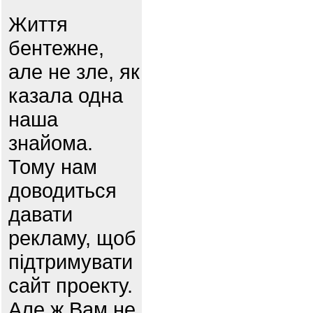
Життя
бентежне,
але не зле, як
казала одна
наша
знайома.
Тому нам
доводиться
давати
рекламу, щоб
підтримувати
сайт проекту.
Але ж Вам не