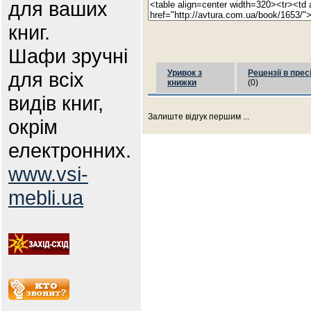
для ваших
книг.
Шафи зручні
для всіх
Уривок з
Рецензії в прес
книжки
(0)
видів книг,
Залиште відгук першим ...
окрім
електронних.
www.vsi-
mebli.ua