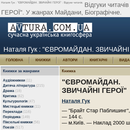
Наталя Гук : "ЄВРОМАЙДАН. ЗВИЧАЙНІ ГЕРОЇ" : Відгуки читачів.
Відгуки читач
ГЕРОЇ". У жанрах Майдани, Біографічне.
Наталя Гук : "ЄВРОМАЙДАН. ЗВИЧАЙНІ ГЕ
ГОЛОВНА
КНИЖКИ
АВТОРИ
КНИГАРНІ
ВИДА
Книжки за жанрами
Книжка
"ЄВРОМАЙДАН.
Аудіокнижки
(11)
Дитяча література
(215)
ЗВИЧАЙНІ ГЕРОЇ"
Драма
(18)
Критика
(62)
Наталя Гук
Культурологія
(47)
Мистецькі книжки
(11)
— "Брайт Стар Паблишинг",
Переклади
(116)
— 144 с.
Періодика
(149)
— м.Київ. — Наклад 2000 ш
Піксельні книжки
(56)
Поезія
(517)