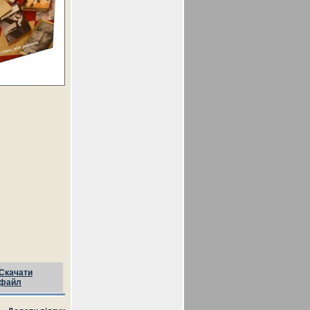
Скачати
файл