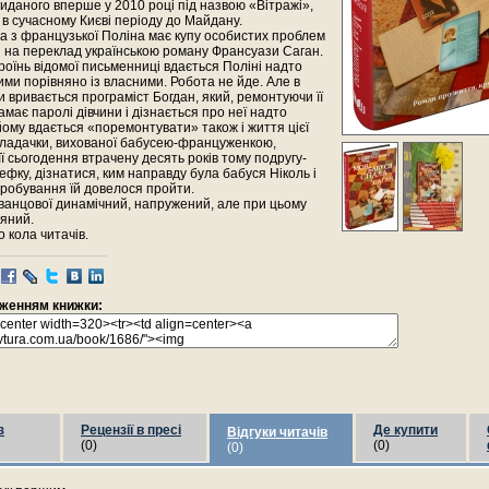
виданого вперше у 2010 році під назвою «Вітражі»,
 в сучасному Києві періоду до Майдану.
а з французької Поліна має купу особистих проблем
 на переклад українською роману Франсуази Саган.
оїнь відомої письменниці вдається Поліні надто
и порівняно із власними. Робота не йде. Але в
и вривається програміст Богдан, який, ремонтуючи її
амає паролі дівчини і дізнається про неї надто
йому вдається «поремонтувати» також і життя цієї
кладачки, вихованої бабусею-француженкою,
її сьогодення втрачену десять років тому подругу-
фку, дізнатися, ким направду була бабуся Ніколь і
пробування їй довелося пройти.
ванцової динамічний, напружений, але при цьому
дяний.
 кола читачів.
раженням книжки:
з
Рецензії в пресі
Де купити
Відгуки читачів
(0)
(0)
(0)