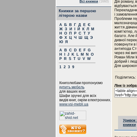
Всі книжки
(1660)
Дія роману, 
відбувається
Перекладачк
Книжки за першою
і замовлення
літерою назви
Проблеми гер
малозначущим
А
Б
В
Г
Д
Е
Є
життя дівчин
Ж
З
И
І
Й
К
Л
М
комп’ютер, л
Н
О
П
Р
С
Т
У
багато. Але 
Ф
Х
Ц
Ч
Ш
Щ
Э
дивної пере
Ю
Я
повернути в 
антипода Сте
A
B
C
D
E
F
G
через які ви
H
I
J
K
L
M
N
O
Роман Міли І
P
R
S
T
U
V
W
добрий і лю
Для широкого
1
2
3
9
Поділитись:
Книголюбам пропонуємо
Лінк із зоб
купить мебель
для ваших книг.
Шафи зручні для всіх
видів книг, окрім електронних.
www.vsi-mebli.ua
Уривок 
книжки