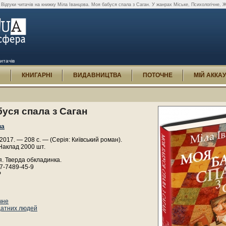
Відгуки читачів на книжку Міла Іванцова. Моя бабуся спала з Саган. У жанрах Міське, Психологічне, 
итачів
И
КНИГАРНІ
ВИДАВНИЦТВА
ПОТОЧНЕ
МІЙ АККА
уся спала з Саган
ва
017. — 208 с. — (Серія: Київський роман).
Наклад 2000 шт.
. Тверда обкладинка.
7-7489-45-9
Р
чне
датних людей