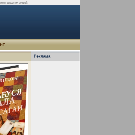
Життя видатних людей.
УНТ
Реклама