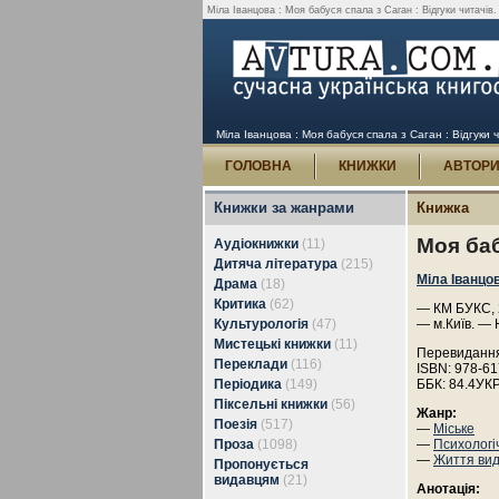
Міла Іванцова : Моя бабуся спала з Саган : Відгуки читачів.
Міла Іванцова : Моя бабуся спала з Саган : Відгуки ч
ГОЛОВНА
КНИЖКИ
АВТОР
Книжки за жанрами
Книжка
Моя баб
Аудіокнижки
(11)
Дитяча література
(215)
Міла Іванцо
Драма
(18)
Критика
(62)
— КМ БУКС, 2
Культурологія
(47)
— м.Київ. — 
Мистецькі книжки
(11)
Перевидання
Переклади
(116)
ISBN: 978-61
Періодика
(149)
ББК: 84.4УК
Піксельні книжки
(56)
Жанр:
Поезія
(517)
—
Міське
Проза
(1098)
—
Психологі
—
Життя ви
Пропонується
видавцям
(21)
Анотація: