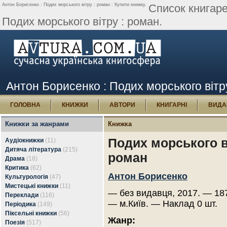
Антон Борисенко : Подих морського вітру : роман : Купити книжку.
Список книгаре
Подих морського вітру : роман.
Антон Борисенко : Подих морського вітру
ГОЛОВНА
КНИЖКИ
АВТОРИ
КНИГАРНІ
ВИДА
Книжки за жанрами
Книжка
Подих морського в
Аудіокнижки
(11)
Дитяча література
(215)
роман
Драма
(18)
Критика
(62)
Антон Борисенко
Культурологія
(47)
Мистецькі книжки
(11)
— без видавця, 2017. — 187
Переклади
(116)
— м.Київ. — Наклад 0 шт.
Періодика
(149)
Піксельні книжки
(56)
Жанр:
Поезія
(517)