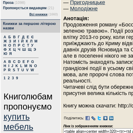
—
Пригодницьке
Проза
(1098)
—
Молодіжне
Пропонується видавцям
(21)
Всі книжки
(1660)
Анотація:
Книжки за першою літерою
Продовження роману «Босо
назви
зеленою травою». Події ро
влітку 2013-го року, коли ге
А
Б
В
Г
Д
Е
Є
Ж
З
И
І
Й
К
Л
М
приїжджають до Криму відв
Н
О
П
Р
С
Т
У
давніх друзів Ясновида та 
Ф
Х
Ц
Ч
Ш
Щ
Э
Ю
Я
але в поселенні нікого не з
Натомість знаходять записк
A
B
C
D
E
F
G
H
I
J
K
L
M
N
O
грандіозні події в усьому с
P
R
S
T
U
V
W
мова, але пророчі слова по
1
2
3
9
реальності.
Читачеві слід бути обережни
присутня велика кількість п
Книголюбам
пропонуємо
Книгу можна скачати: http://
купить
Поділитись:
мебель
Лінк із зображенням книжки: