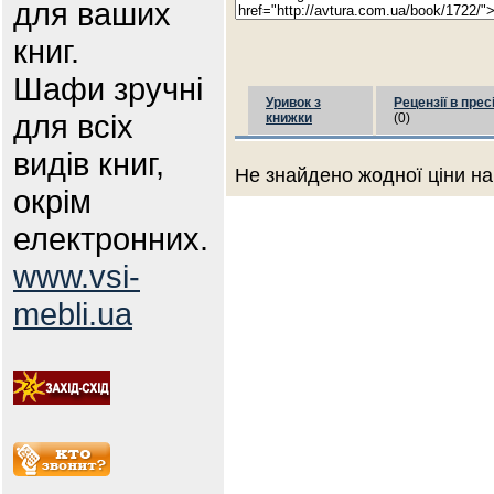
для ваших
книг.
Шафи зручні
Уривок з
Рецензії в прес
для всіх
книжки
(0)
видів книг,
Не знайдено жодної ціни на
окрім
електронних.
www.vsi-
mebli.ua