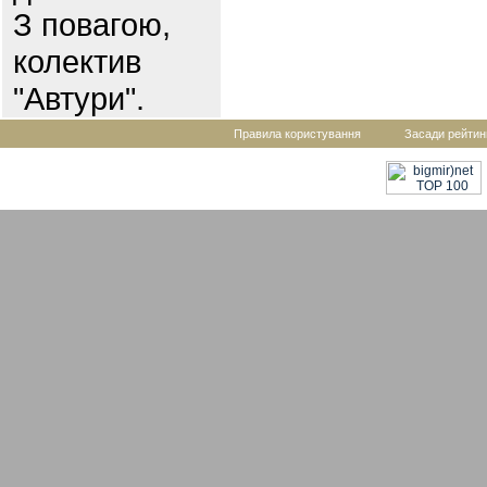
З повагою,
колектив
"Автури".
Правила користування
Засади рейтин