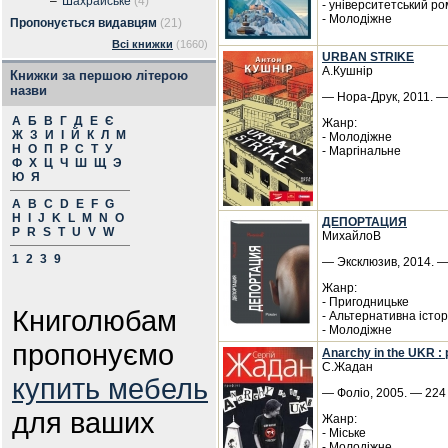
–
Шахрайське
(4)
- університетський ро
- Молодіжне
Пропонується видавцям
(21)
Всі книжки
(1660)
URBAN STRIKE
А.Кушнір
Книжки за першою літерою
назви
— Нора-Друк, 2011. — 
А
Б
В
Г
Д
Е
Є
Жанр:
Ж
З
И
І
Й
К
Л
М
- Молодіжне
Н
О
П
Р
С
Т
У
- Маргінальне
Ф
Х
Ц
Ч
Ш
Щ
Э
Ю
Я
A
B
C
D
E
F
G
H
I
J
K
L
M
N
O
ДЕПОРТАЦИЯ
P
R
S
T
U
V
W
МихайлоВ
1
2
3
9
— Эксклюзив, 2014. — 
Жанр:
- Пригодницьке
Книголюбам
- Альтернативна істор
- Молодіжне
пропонуємо
Anarchy in the UKR :
С.Жадан
купить мебель
— Фоліо, 2005. — 224 
для ваших
Жанр:
- Міське
- Молодіжне