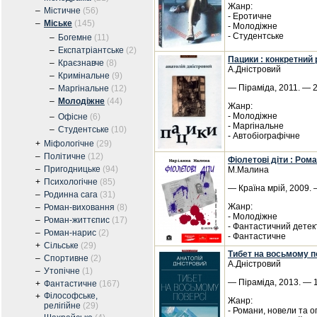
Жанр:
–
Містичне
(56)
- Еротичне
–
Міське
(145)
- Молодіжне
- Студентське
–
Богемне
(11)
–
Експатріантське
(2)
Пацики : конкретний
–
Краєзнавче
(8)
А.Дністровий
–
Кримінальне
(9)
— Піраміда, 2011. — 2
–
Маргінальне
(12)
–
Молодіжне
(44)
Жанр:
- Молодіжне
–
Офісне
(6)
- Маргінальне
–
Студентське
(10)
- Автобіографічне
+
Міфологічне
(29)
–
Політичне
(12)
Фіолетові діти : Ром
–
Пригодницьке
(94)
М.Малина
+
Психологічне
(85)
— Країна мрій, 2009. —
–
Родинна сага
(31)
Жанр:
–
Роман-виховання
(8)
- Молодіжне
–
Роман-життєпис
(17)
- Фантастичний детек
–
Роман-нарис
(2)
- Фантастичне
+
Сільське
(29)
Тибет на восьмому п
–
Спортивне
(2)
А.Дністровий
–
Утопічне
(1)
— Піраміда, 2013. — 1
+
Фантастичне
(167)
Філософське,
+
Жанр:
релігійне
(29)
- Романи, новели та 