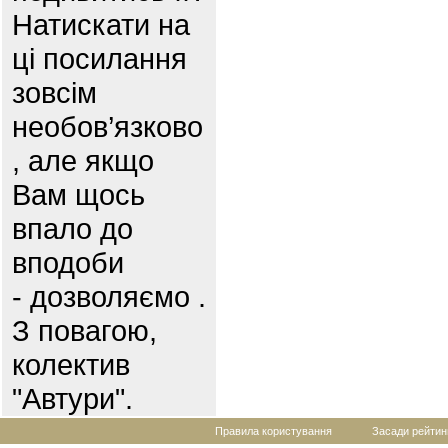
Натискати на
ці посилання
зовсім
необов’язково
, але якщо
Вам щось
впало до
вподоби
- дозволяємо .
З повагою,
колектив
"Автури".
Правила користування
Засади рейтин