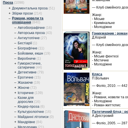
М.Іванцова
Проза
(1098)
— Клуб сімейного дозв
+
Документальна проза
(51)
+
Збірки прози
(214)
Жанр:
Романи, новели та
–
- Міське
оповідання
(840)
- Кримінальне
- Молодіжне
–
Автобіографічне
(16)
–
Авторська проза
(43)
Гонихмарник : роман
Д.Корній
–
Антиутопічне
(27)
–
Бестіарії
(1)
— Клуб сімейного дозв
–
Біографічне
(11)
Жанр:
–
Бойовики, екшн
(19)
- Міське фентезі
–
Виробниче
(1)
- Містичне
Гумористичне,
+
- Молодіжне
сатиричне
(44)
+
Детективне
(79)
Кляса
–
Еротичне
(15)
П.Вольвач
–
Жахаюче
(19)
— Фоліо, 2010. — 442 с
+
Жіноче
(72)
+
Історичне
(139)
Жанр:
- Романи, новели та 
Казки для
–
- Молодіжне
дорослих
(16)
- Роман-життєпис
–
Кіндер-проза
(6)
–
Культурологічне
(16)
Патетичний блуд : р
А.Дністровий
–
Майданні літописи
(0)
+
Мандрівне
(84)
— Фоліо, 2005. — 287 с
–
Мелодрама
(21)