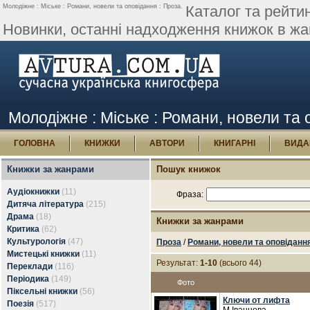
Молодіжне : Міське : Романи, новели та оповідання : Проза.
Каталог та рейтин
Новинки, останні надходження книжок в жан
Молодіжне : Міське : Романи, новели та 
ГОЛОВНА
КНИЖКИ
АВТОРИ
КНИГАРНІ
ВИДА
Книжки за жанрами
Пошук книжок
Аудіокнижки
(11)
Фраза:
Дитяча література
(215)
Драма
(18)
Книжки за жанрами
Критика
(62)
Культурологія
(47)
Проза
/
Романи, новели та оповіданн
Мистецькі книжки
(11)
Результат:
1-10
(всього 44)
Переклади
(116)
Періодика
(149)
Фото
Піксельні книжки
(56)
Ключи от лифта
Поезія
(517)