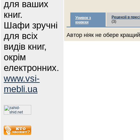
для ваших
книг.
Рецензії в прес
Уривок з
(3)
Шафи зручні
книжки
для всіх
Автор ніяк не обере кращий 
видів книг,
окрім
електронних.
www.vsi-
mebli.ua