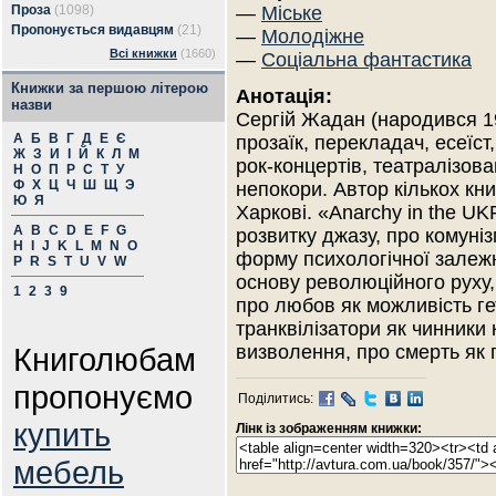
Проза
(1098)
—
Міське
Пропонується видавцям
(21)
—
Молодіжне
Всі книжки
(1660)
—
Соціальна фантастика
Книжки за першою літерою
Анотація:
назви
Сергій Жадан (народився 19
А
Б
В
Г
Д
Е
Є
прозаїк, перекладач, есеїст
Ж
З
И
І
Й
К
Л
М
рок-концертів, театралізов
Н
О
П
Р
С
Т
У
Ф
Х
Ц
Ч
Ш
Щ
Э
непокори. Автор кількох кни
Ю
Я
Харкові. «Anarchy in the U
A
B
C
D
E
F
G
розвитку джазу, про комуніз
H
I
J
K
L
M
N
O
форму психологічної залежн
P
R
S
T
U
V
W
основу революційного руху,
1
2
3
9
про любов як можливість ге
транквілізатори як чинники 
Книголюбам
визволення, про смерть як
пропонуємо
Поділитись:
купить
Лінк із зображенням книжки:
мебель