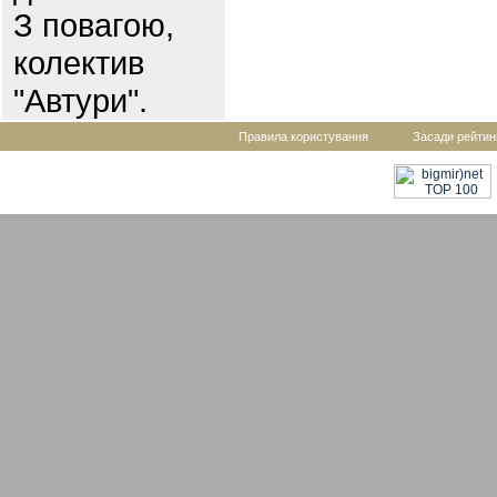
З повагою,
колектив
"Автури".
Правила користування
Засади рейтин