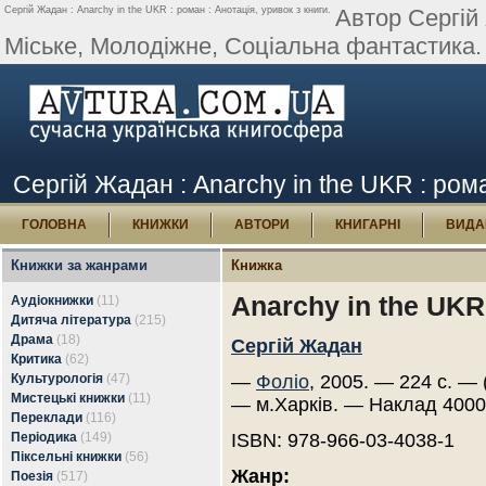
Сергій Жадан : Anarchy in the UKR : роман : Анотація, уривок з книги.
Автор Сергій 
Міське, Молодіжне, Соціальна фантастика. 
Сергій Жадан : Anarchy in the UKR : рома
ГОЛОВНА
КНИЖКИ
АВТОРИ
КНИГАРНІ
ВИДА
Книжки за жанрами
Книжка
Anarchy in the UKR
Аудіокнижки
(11)
Дитяча література
(215)
Драма
(18)
Сергій Жадан
Критика
(62)
Культурологія
(47)
—
Фоліо
, 2005. — 224 с. — 
Мистецькі книжки
(11)
— м.Харків. — Наклад 4000
Переклади
(116)
Періодика
(149)
ISBN: 978-966-03-4038-1
Піксельні книжки
(56)
Жанр:
Поезія
(517)