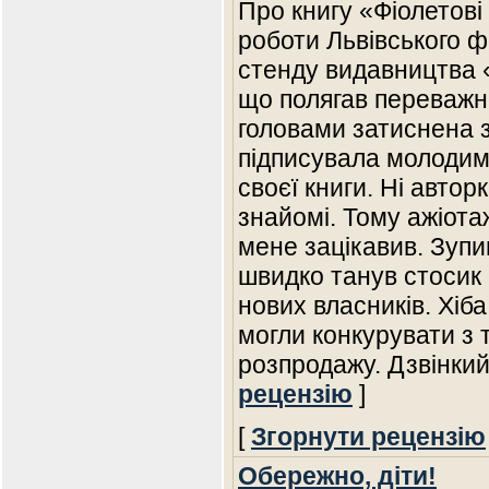
Про книгу «Фіолетові 
роботи Львівського ф
стенду видавництва «
що полягав переважно
головами затиснена з
підписувала молоди
своєї книги. Ні авторк
знайомі. Тому ажіота
мене зацікавив. Зупи
швидко танув стосик 
нових власників. Хіб
могли конкурувати з
розпродажу. Дзвінки
рецензію
]
[
Згорнути рецензію
Обережно, діти!