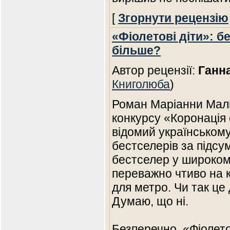
[
Згорнути рецензію
«Фіолетові діти»: б
більше?
Автор рецензії:
Ганна
Книголюба
)
Роман Маріанни Мали
конкурсу «Коронація 
відомий українському 
бестселерів за підсу
бестселер у широкому
переважно чтиво на к
для метро. Чи так це
Думаю, що ні.
Безперечно, «Фіолетов