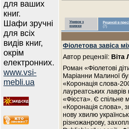
для ваших
книг.
Шафи зручні
Уривок з
Рецензії в прес
книжки
(7)
для всіх
видів книг,
Фіолетова завіса мі
окрім
Автор рецензії:
Віта
електронних.
Роман «Фіолетові діт
www.vsi-
Маріанни Малиної був
mebli.ua
«Коронація слова-200
лауреатських лаврів к
«Фієста». Є спільне 
«Коронація слова», зг
нову хвилю українськ
різножанрову, захопл