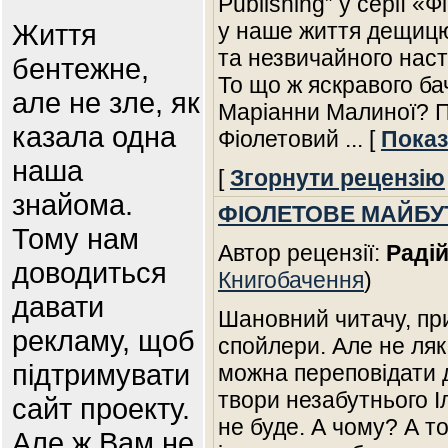
Publishing” у серії «
Життя
у наше життя дещицю 
та незвичайного нас
бентежне,
То що ж яскравого ба
але не зле, як
Маріанни Малиної? П
казала одна
Фіолетовий
... [
Показ
наша
[
Згорнути рецензію
знайома.
ФІОЛЕТОВЕ МАЙБУ
Тому нам
Автор рецензії:
Раді
доводиться
Книгобачення
)
давати
Шановний читачу, при
рекламу, щоб
спойлери. Але не ляк
підтримувати
можна переповідати 
твори незабутнього Іл
сайт проекту.
не буде. А чому? А то
Але ж Вам не