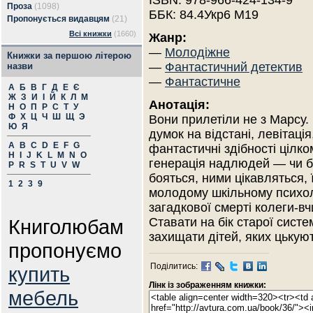
ISBN: 978-966-424-134-9
Проза
(1098)
ББК: 84.4Укр6 М19
Пропонується видавцям
(21)
Всі книжки
(1660)
Жанр:
—
Молодіжне
Книжки за першою літерою
—
Фантастичний детектив
назви
—
Фантастичне
А
Б
В
Г
Д
Е
Є
Ж
З
И
І
Й
К
Л
М
Анотація:
Н
О
П
Р
С
Т
У
Ф
Х
Ц
Ч
Ш
Щ
Э
Вони прилетіли не з Марсу.
Ю
Я
думок на відстані, левітація
A
B
C
D
E
F
G
фантастичні здібності цілк
H
I
J
K
L
M
N
O
генерація надлюдей — чи бе
P
R
S
T
U
V
W
бояться, ними цікавляться, 
1
2
3
9
молодому шкільному психоло
загадкової смерті колеги-в
Книголюбам
Ставати на бік старої систе
захищати дітей, яких цькуют
пропонуємо
Поділитись:
купить
Лінк із зображенням книжки:
мебель