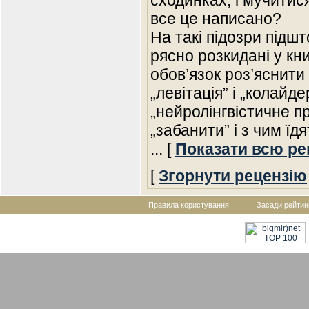
сходинках, і мучитися
все це написано?
На такі підозри підшт
рясно розкидані у кн
обов’язок роз’яснити
„левітація” і „колайд
„нейролінгвістичне п
„забанити” і з чим їд
... [
Показати всю ре
[
Згорнути рецензію
Правила користування
Засади рейтин