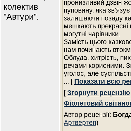
пронизливий дзвін жо
колектив
пуповину, яка зв’язує
"Автури".
залишаючи позаду каз
мешкають прекрасні п
могутні чарівники.
Замість цього казково
нам починають втокма
Облуда, хитрість, пи
речами корисними. Зв
уголос, але суспільс
... [
Показати всю ре
[
Згорнути рецензію
Фіолетовий світано
Автор рецензії:
Богд
Артвертеп
)