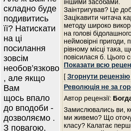
іншими засобами.
складно буде
Заінтригував? Це доб
подивитись
Зацікавити читача к
методу широко викори
її? Натискати
на голові бідолашного
на ці
неймовірні пригоди, 
посилання
рівному місці така, 
зовсім
повісилася б. Цього
Показати всю рецен
необов’язково
[
Згорнути рецензію
, але якщо
Вам
Революція не за го
щось впало
Автор рецензії:
Богд
до вподоби -
Замислювались ви, к
дозволяємо .
ми живемо? Що оточу
класу? Калатає перши
З повагою,