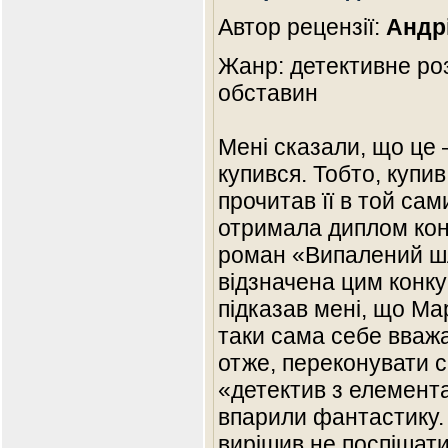
Автор рецензії:
Андр
Жанр: детективне ро
обставин
Мені сказали, що це 
купився. Тобто, купи
прочитав її в той сам
отримала диплом кон
роман «Випалений шл
відзначена цим конку
підказав мені, що Ма
таки сама себе вваж
отже, переконувати 
«детектив з елемента
впарили фантастику. 
вирішив не поспішат