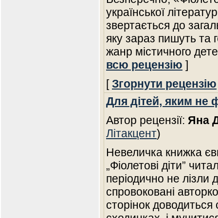
української літерату
звертається до загал
яку зараз пишуть та г
жанр містичного дете
всю рецензію
]
[
Згорнути рецензію
Для дітей, яким не 
Автор рецензії:
Яна 
Літакцент
)
Невеличка книжка єв
„Фіолетові діти” чита
періодично не лізли д
спровоковані авторк
сторінок доводиться 