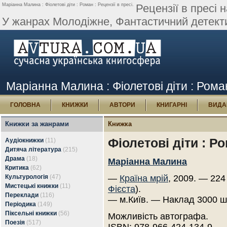
Маріанна Малина : Фіолетові діти : Роман : Рецензії в пресі.
Рецензії в пресі 
У жанрах Молодіжне, Фантастичний детектив
Маріанна Малина : Фіолетові діти : Роман
ГОЛОВНА
КНИЖКИ
АВТОРИ
КНИГАРНІ
ВИДА
Книжки за жанрами
Книжка
Фіолетові діти : Р
Аудіокнижки
(11)
Дитяча література
(215)
Драма
(18)
Маріанна Малина
Критика
(62)
Культурологія
(47)
—
Країна мрій
, 2009. — 224
Мистецькі книжки
(11)
Фієста
).
Переклади
(116)
— м.Київ. — Наклад 3000 ш
Періодика
(149)
Піксельні книжки
(56)
Можливість автографа.
Поезія
(517)