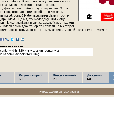
ли не з Марсу. Вони з’явились у звичайній школі.
к на відстані, левітація, телепортація...
 ці фантастичні здібності цілком реальні! Хто ж
го? Нова генерація надлюдей — чи безжальні
ні на вбивство? Їх бояться, ними цікавляться, їх
 прицілом... Що ж діяти молодому шкільному
рині Миколаївні, яка після загадкової смерті колеги-
инилася поміж двох таборів? Ставати на бік старої
 намагається втримати контроль, чи захищати дітей, яких цькують зусібіч?
раженням книжки:
з
Рецензії в пресі
Відгуки читачів
Де купити
(7)
(4)
(3)
Немає файлів для скачування.