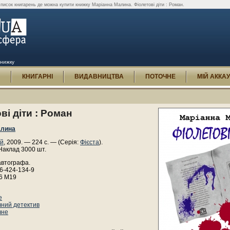
писок книгарень де можна купити книжку Маріанна Малина. Фіолетові діти : Роман.
книжку
И
КНИГАРНІ
ВИДАВНИЦТВА
ПОТОЧНЕ
МІЙ АККА
ві діти : Роман
алина
ій
, 2009. — 224 с. — (Серія:
Фієста
).
Наклад 3000 шт.
автографа.
6-424-134-9
р6 М19
е
ний детектив
чне