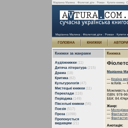
Маріанна Малина : Фіолетові діти : Роман : Купити книжку.
С
Маріанна Малина : Фіолетові діти : Роман : Купити 
ГОЛОВНА
КНИЖКИ
АВТОР
Книжки за жанрами
Книжка
Фіолето
Аудіокнижки
(11)
Дитяча література
(215)
Маріанна М
Драма
(18)
Критика
(62)
—
Країна мр
Культурологія
(47)
— м.Київ. — 
Мистецькі книжки
(11)
Можливість 
Переклади
(116)
ISBN: 978-96
Періодика
(149)
ББК: 84.4Ук
Піксельні книжки
(56)
Жанр:
Поезія
(517)
—
Молодіжн
Проза
(1098)
—
Фантастич
—
Фантасти
Пропонується
видавцям
(21)
Анотація: