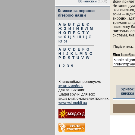
Всі книжки
(1660)
Вони прилеті
Читання думо
виявляється,
Книжки за першою
вони — інди
літерою назви
виродки, здат
тримають під
А
Б
В
Г
Д
Е
Є
психологу Да
Ж
З
И
І
Й
К
Л
М
вчительки оп
Н
О
П
Р
С
Т
У
системи, яка
Ф
Х
Ц
Ч
Ш
Щ
Э
Ю
Я
Поділитись:
A
B
C
D
E
F
G
H
I
J
K
L
M
N
O
Лінк із зоб
P
R
S
T
U
V
W
1
2
3
9
Книголюбам пропонуємо
купить мебель
Уривок 
для ваших книг.
книжки
Шафи зручні для всіх
видів книг, окрім електронних.
www.vsi-mebli.ua