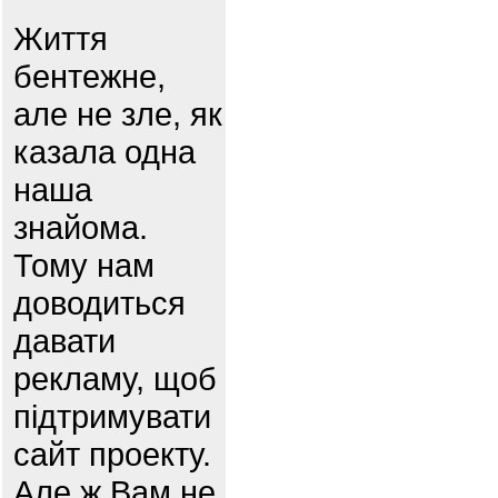
Життя
бентежне,
але не зле, як
казала одна
наша
знайома.
Тому нам
доводиться
давати
рекламу, щоб
підтримувати
сайт проекту.
Але ж Вам не