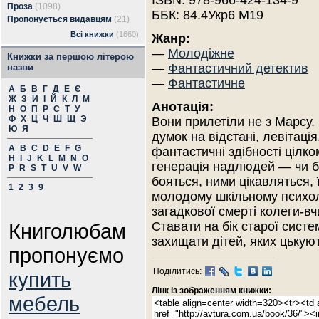
ISBN: 978-966-424-134-9
Проза
(1098)
ББК: 84.4Укр6 М19
Пропонується видавцям
(21)
Всі книжки
(1660)
Жанр:
—
Молодіжне
Книжки за першою літерою
—
Фантастичний детектив
назви
—
Фантастичне
А
Б
В
Г
Д
Е
Є
Ж
З
И
І
Й
К
Л
М
Анотація:
Н
О
П
Р
С
Т
У
Ф
Х
Ц
Ч
Ш
Щ
Э
Вони прилетіли не з Марсу.
Ю
Я
думок на відстані, левітація
A
B
C
D
E
F
G
фантастичні здібності цілк
H
I
J
K
L
M
N
O
генерація надлюдей — чи бе
P
R
S
T
U
V
W
бояться, ними цікавляться, 
1
2
3
9
молодому шкільному психоло
загадкової смерті колеги-в
Книголюбам
Ставати на бік старої систе
захищати дітей, яких цькуют
пропонуємо
Поділитись:
купить
Лінк із зображенням книжки:
мебель