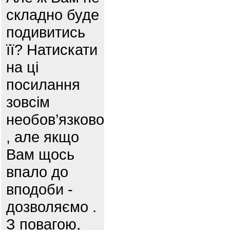
складно буде
подивитись
її? Натискати
на ці
посилання
зовсім
необов’язково
, але якщо
Вам щось
впало до
вподоби -
дозволяємо .
З повагою,