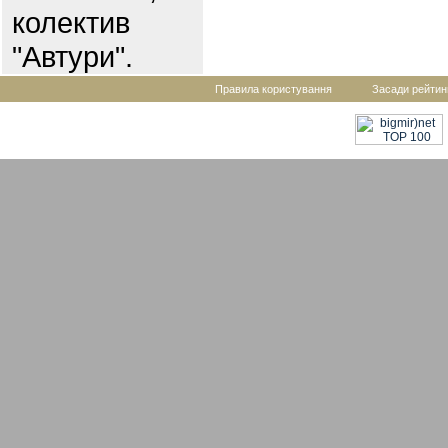
колектив
"Автури".
Правила користування
Засади рейтин