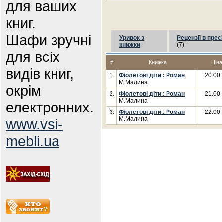
для ваших
книг.
Шафи зручні
Уривок з
Рецензії в прес
книжки
(7)
для всіх
#
Книжка
Ціна
видів книг,
1.
Фіолетові діти : Роман
20.00 
М.Малина
окрім
2.
Фіолетові діти : Роман
21.00 
М.Малина
електронних.
3.
Фіолетові діти : Роман
22.00 
М.Малина
www.vsi-
mebli.ua