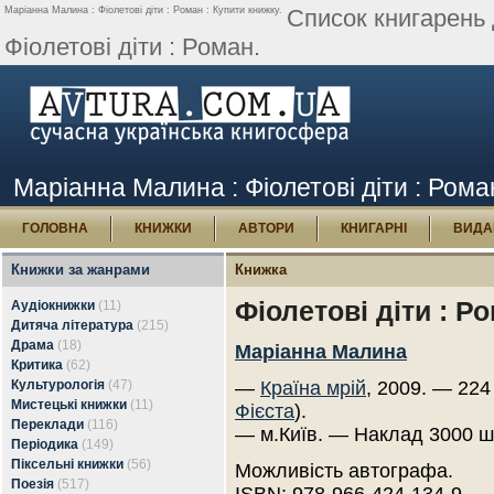
Маріанна Малина : Фіолетові діти : Роман : Купити книжку.
Список книгарень
Фіолетові діти : Роман.
Маріанна Малина : Фіолетові діти : Рома
ГОЛОВНА
КНИЖКИ
АВТОРИ
КНИГАРНІ
ВИДА
Книжки за жанрами
Книжка
Фіолетові діти : Р
Аудіокнижки
(11)
Дитяча література
(215)
Драма
(18)
Маріанна Малина
Критика
(62)
Культурологія
(47)
—
Країна мрій
, 2009. — 224
Мистецькі книжки
(11)
Фієста
).
Переклади
(116)
— м.Київ. — Наклад 3000 ш
Періодика
(149)
Піксельні книжки
(56)
Можливість автографа.
Поезія
(517)