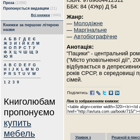
ISBN: 9789664412312
Проза
(1098)
ББК: 84 (4Укр) Д 54
Пропонується видавцям
(21)
Всі книжки
(1660)
Жанр:
—
Молодіжне
Книжки за першою літерою
—
Маргінальне
назви
—
Автобіографічне
А
Б
В
Г
Д
Е
Є
Ж
З
И
І
Й
К
Л
М
Анотація:
Н
О
П
Р
С
Т
У
Ф
Х
Ц
Ч
Ш
Щ
Э
"Пацики" - центральний ром
Ю
Я
("Місто уповільненої дії", 2
A
B
C
D
E
F
G
відбувається в депресивни
H
I
J
K
L
M
N
O
років СРСР, в середовищі п
P
R
S
T
U
V
W
сімей.
1
2
3
9
Поділитись:
Книголюбам
Лінк із зображенням книжки:
пропонуємо
купить
мебель
Уривок з
Рецензії в прес