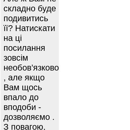
складно буде
подивитись
її? Натискати
на ці
посилання
зовсім
необов’язково
, але якщо
Вам щось
впало до
вподоби -
дозволяємо .
З повагою,