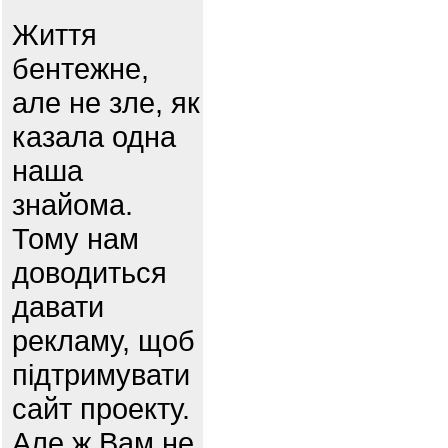
Життя
бентежне,
але не зле, як
казала одна
наша
знайома.
Тому нам
доводиться
давати
рекламу, щоб
підтримувати
сайт проекту.
Але ж Вам не