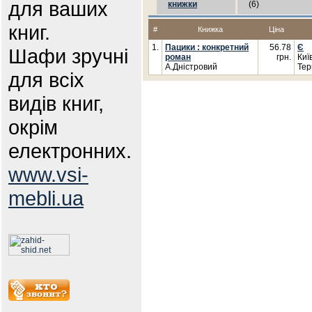
для ваших
книжки
(6)
книг.
#
Книжка
Ціна
1.
Пацики : конкретний
56.78
Є
Шафи зручні
роман
грн.
Киї
А.Дністровий
Тер
для всіх
видів книг,
окрім
електронних.
www.vsi-
mebli.ua