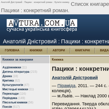
Анатолій Дністровий : Пацики : конкретний роман : Купити книжку.
Список книгаре
Пацики : конкретний роман.
Анатолій Дністровий : Пацики : конкретн
ГОЛОВНА
КНИЖКИ
АВТОРИ
КНИГАРНІ
ВИДА
Книжки за жанрами
Книжка
Пацики : конкретн
Аудіокнижки
(11)
Дитяча література
(215)
Драма
(18)
Анатолій Дністровий
Критика
(62)
Культурологія
(47)
—
Піраміда
, 2011. — 244 с
Мистецькі книжки
(11)
колекція).
Переклади
(116)
— м.Львів. — Наклад 2000 
Періодика
(149)
Піксельні книжки
(56)
Перевидання. Тверда обкл
Поезія
(517)