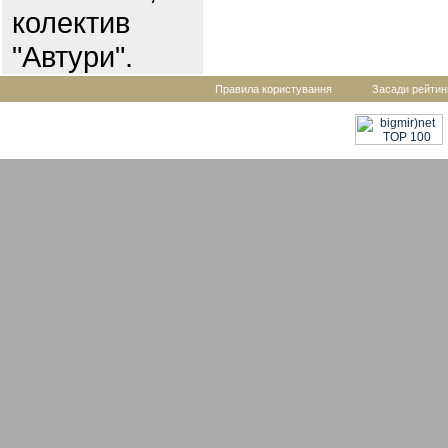
колектив
"Автури".
Правила користування
Засади рейтин