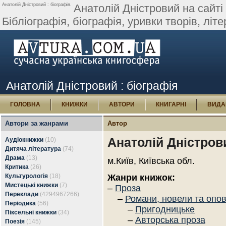
Анатолій Дністровий : біографія.
Анатолій Дністровий на сайті 
Бібліографія, біографія, уривки творів, літер
Анатолій Дністровий : біографія
ГОЛОВНА
КНИЖКИ
АВТОРИ
КНИГАРНІ
ВИДА
Автори за жанрами
Автор
Анатолій Дністров
Аудіокнижки
(10)
Дитяча література
(74)
Драма
(13)
м.Київ, Київська обл.
Критика
(26)
Культурологія
(18)
Жанри книжок:
Мистецькі книжки
(7)
–
Проза
Переклади
(4294967266)
–
Романи, новели та опо
Періодика
(56)
–
Пригодницьке
Піксельні книжки
(34)
–
Авторська проза
Поезія
(145)