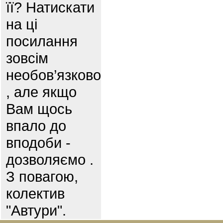
її? Натискати
на ці
посилання
зовсім
необов’язково
, але якщо
Вам щось
впало до
вподоби -
дозволяємо .
З повагою,
колектив
"Автури".