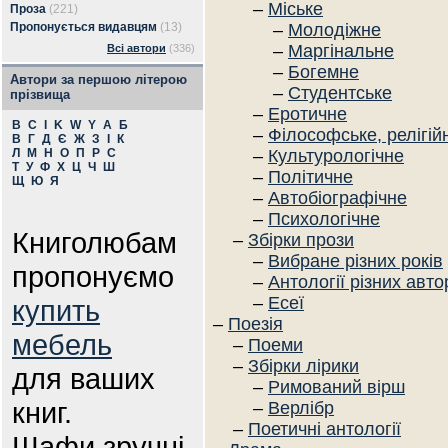
–
Міське
Проза
(221)
Пропонується видавцям
(13)
–
Молодіжне
–
Маргінальне
Всі автори
(336)
–
Богемне
Автори за першою літерою
–
Студентське
прізвища
–
Еротичне
B
C
I
K
W
Y
А
Б
–
Філософське, релігій
В
Г
Д
Є
Ж
З
І
К
Л
М
Н
О
П
Р
С
–
Культурологічне
Т
У
Ф
Х
Ц
Ч
Ш
–
Політичне
Щ
Ю
Я
–
Автобіографічне
–
Психологічне
Книголюбам
–
Збірки прози
–
Вибране різних років
пропонуємо
–
Антології різних авто
–
Есеї
купить
–
Поезія
мебель
–
Поеми
–
Збірки лірики
для ваших
–
Римований вірш
книг.
–
Верлібр
–
Поетичні антології
Шафи зручні