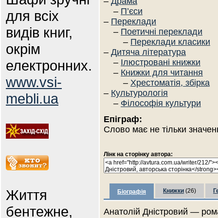
–
Драма
–
П’єси
для всіх
–
Переклади
видів книг,
–
Поетичні переклади
–
Переклади класики
окрім
–
Дитяча література
електронних.
–
Ілюстровані книжки
–
Книжки для читання
www.vsi-
–
Хрестоматія, збірка
–
Культурологія
mebli.ua
–
Філософія культури
Епіграф:
Слово має не тільки значен
Лінк на сторінку автора:
Життя
Книжки
(26)
Г
Біографія
бентежне,
Анатолій Дністровий — роман