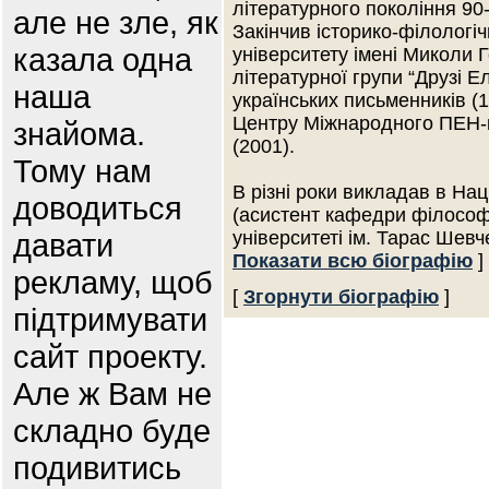
літературного покоління 90-
але не зле, як
Закінчив історико-філологі
казала одна
університету імені Миколи Г
літературної групи “Друзі Ел
наша
українських письменників (
Центру Міжнародного ПЕН-к
знайома.
(2001).
Тому нам
В різні роки викладав в На
доводиться
(асистент кафедри філософ
давати
університеті ім. Тарас Шевч
Показати всю біографію
]
рекламу, щоб
[
Згорнути біографію
]
підтримувати
сайт проекту.
Але ж Вам не
складно буде
подивитись