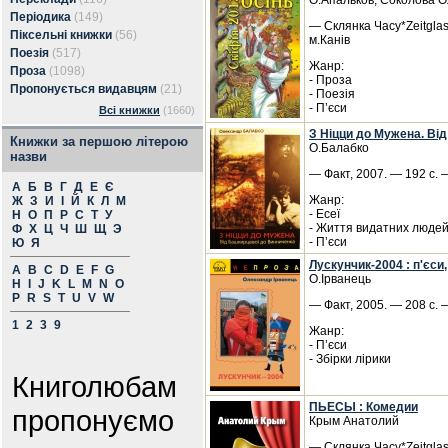
О.Апальков, Соколова О
Періодика
(149)
— Склянка Часу*Zeitglas
Піксельні книжки
(56)
м.Канів
Поезія
(517)
Жанр:
Проза
(1098)
- Проза
Пропонується видавцям
(21)
- Поезія
- П’єси
Всі книжки
(1660)
З Ніцци до Мужена. Від
Книжки за першою літерою
О.Балабко
назви
— Факт, 2007. — 192 с. 
А
Б
В
Г
Д
Е
Є
Жанр:
Ж
З
И
І
Й
К
Л
М
- Есеї
Н
О
П
Р
С
Т
У
- Життя видатних люде
Ф
Х
Ц
Ч
Ш
Щ
Э
- П’єси
Ю
Я
Лускунчик-2004 : п'єси,
A
B
C
D
E
F
G
О.Ірванець
H
I
J
K
L
M
N
O
P
R
S
T
U
V
W
— Факт, 2005. — 208 с. 
1
2
3
9
Жанр:
- П’єси
- Збірки лірики
Книголюбам
ПЬЕСЫ : Комедии
пропонуємо
Крым Анатолий
— Склянка Часу*Zeitglas