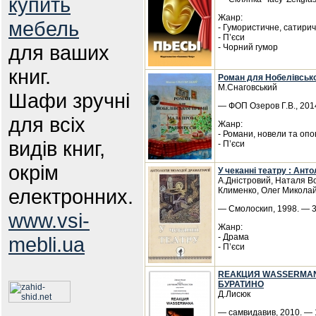
купить
Жанр:
мебель
- Гумористичне, сатири
- П’єси
для ваших
- Чорний гумор
книг.
Роман для Нобелівської
М.Снаговський
Шафи зручні
— ФОП Озеров Г.В., 2014
для всіх
Жанр:
- Романи, новели та опо
видів книг,
- П’єси
окрім
У чеканні театру : Анто
А.Дністровий, Наталя В
електронних.
Клименко, Олег Микола
— Смолоскип, 1998. — 3
www.vsi-
Жанр:
- Драма
mebli.ua
- П’єси
RЕАКЦИЯ WАSSЕRМАNА 
БУРАТИНО
Д.Лисюк
— самвидавив, 2010. — 