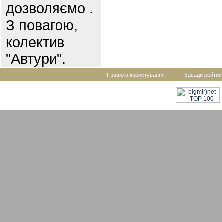
дозволяємо .
З повагою,
колектив
"Автури".
Правила користування
Засади рейтин