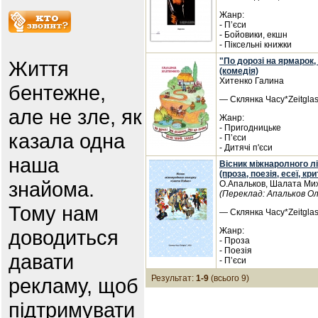
Жанр:
- П’єси
- Бойовики, екшн
- Піксельні книжки
"По дорозі на ярмарок,
Життя
(комедія)
Хитенко Галина
бентежне,
— Склянка Часу*Zeitglas,
але не зле, як
Жанр:
- Пригодницьке
казала одна
- П’єси
- Дитячі п'єси
наша
Вісник міжнаролного лі
(проза, поезія, есеї, кри
знайома.
О.Апальков, Шалата Ми
(Переклад: Апальков О
Тому нам
— Склянка Часу*Zeitglas,
доводиться
Жанр:
- Проза
- Поезія
давати
- П’єси
Результат:
1-9
(всього 9)
рекламу, щоб
підтримувати