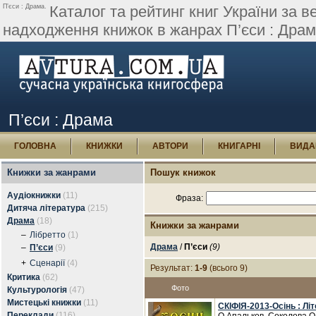
П’єси : Драма.
Каталог та рейтинг книг України за в
надходження книжок в жанрах П’єси : Дра
П’єси : Драма
ГОЛОВНА
КНИЖКИ
АВТОРИ
КНИГАРНІ
ВИДА
Книжки за жанрами
Пошук книжок
Аудіокнижки
(11)
Фраза:
Дитяча література
(215)
Драма
(18)
Книжки за жанрами
–
Лібретто
(1)
Драма
/
П’єси
(9)
–
П’єси
(9)
+
Сценарії
(4)
Результат:
1-9
(всього 9)
Критика
(62)
Фото
Культурологія
(47)
Мистецькі книжки
(11)
СКІФІЯ-2013-Осінь : Л
Переклади
(116)