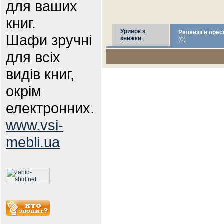
для ваших
книг.
Уривок з
Рецензії в прес
Шафи зручні
книжки
(0)
для всіх
видів книг,
окрім
електронних.
www.vsi-
mebli.ua