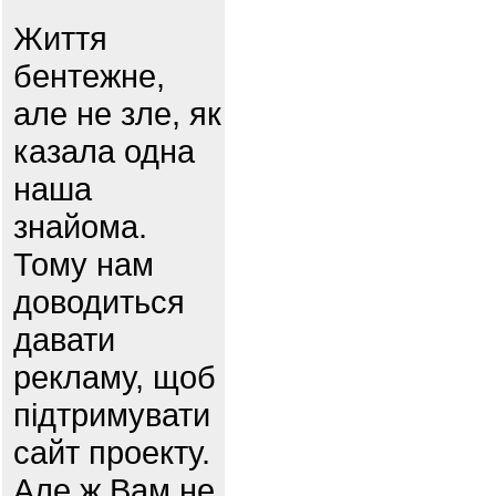
Життя
бентежне,
але не зле, як
казала одна
наша
знайома.
Тому нам
доводиться
давати
рекламу, щоб
підтримувати
сайт проекту.
Але ж Вам не