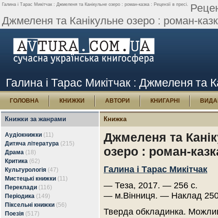
Галина і Тарас Микітчак : Джмеленя та Канікульне озеро : роман-казка : Рецензії в пресі.
Рецен
Джмеленя та Канікульне озеро : роман-казка
Галина і Тарас Микітчак : Джмеленя та Ка
ГОЛОВНА
КНИЖКИ
АВТОРИ
КНИГАРНІ
ВИДА
Книжки за жанрами
Книжка
Джмеленя та Кані
Аудіокнижки
(11)
Дитяча література
(215)
озеро : роман-казк
Драма
(18)
Критика
(62)
Галина і Тарас Микітчак
Культурологія
(47)
Мистецькі книжки
(11)
— Теза, 2017. — 256 с.
Переклади
(116)
— м.Вінниця. — Наклад 250
Періодика
(149)
Піксельні книжки
(56)
Тверда обкладинка. Можлив
Поезія
(517)