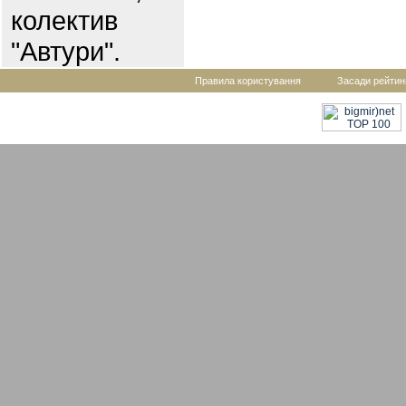
колектив
"Автури".
Правила користування
Засади рейтин