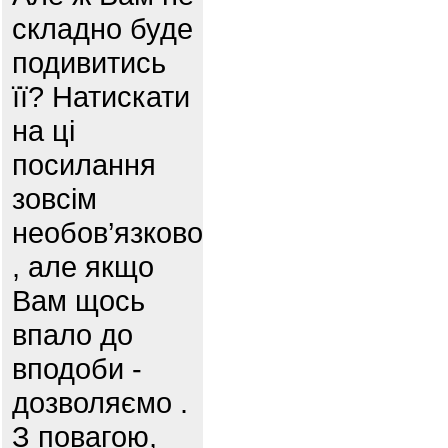
складно буде
подивитись
її? Натискати
на ці
посилання
зовсім
необов’язково
, але якщо
Вам щось
впало до
вподоби -
дозволяємо .
З повагою,