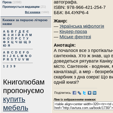
автографа.
Проза
(1098)
ISBN: 978-966-421-254-7
Пропонується видавцям
(21)
ББК: 84.4УКР6-4
Всі книжки
(1660)
Книжки за першою літерою
Жанр:
назви
—
Українська міфологія
—
Кіндер-проза
А
Б
В
Г
Д
Е
Є
Ж
З
И
І
Й
К
Л
М
—
Міське фентезі
Н
О
П
Р
С
Т
У
Ф
Х
Ц
Ч
Ш
Щ
Э
Анотація:
Ю
Я
А почалося все з протікаль
A
B
C
D
E
F
G
сантехніка. Хто ж знав, що 
H
I
J
K
L
M
N
O
P
R
S
T
U
V
W
доведеться рятувати Каніку
місто. Сантехнік - водяник,
1
2
3
9
каналізації, а мер - безхреб
скарбник з дна озера! Що в
Книголюбам
одній книзі?
пропонуємо
Поділитись:
купить
Лінк із зображенням книжки:
мебель