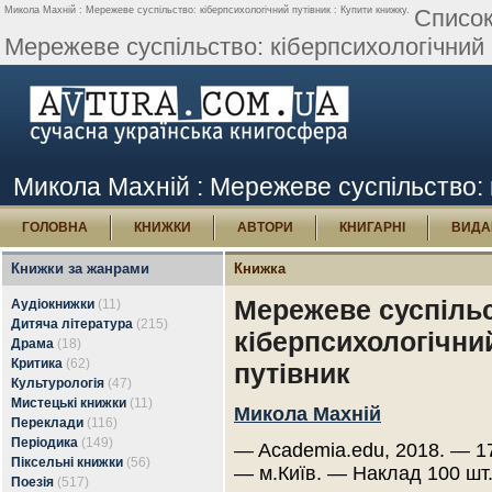
Микола Махній : Мережеве суспільство: кіберпсихологічний путівник : Купити книжку.
Список
Мережеве суспільство: кіберпсихологічний 
Микола Махній : Мережеве суспільство: к
ГОЛОВНА
КНИЖКИ
АВТОРИ
КНИГАРНІ
ВИДА
Книжки за жанрами
Книжка
Мережеве суспільс
Аудіокнижки
(11)
Дитяча література
(215)
кіберпсихологічни
Драма
(18)
Критика
(62)
путівник
Культурологія
(47)
Мистецькі книжки
(11)
Микола Махній
Переклади
(116)
Періодика
(149)
— Academia.edu, 2018. — 17
Піксельні книжки
(56)
— м.Київ. — Наклад 100 шт
Поезія
(517)