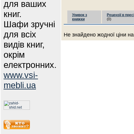
для ваших
книг.
Уривок з
Рецензії в прес
книжки
(0)
Шафи зручні
для всіх
Не знайдено жодної ціни на
видів книг,
окрім
електронних.
www.vsi-
mebli.ua