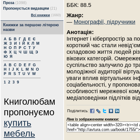
Проза
(1098)
ББК: 88.5
Пропонується видавцям
(21)
Жанр:
Всі книжки
(1660)
—
Монографії, підручники
Книжки за першою літерою
назви
Анотація:
Інтернет і кіберпростір за п
А
Б
В
Г
Д
Е
Є
Ж
З
И
І
Й
К
Л
М
короткий час стали невід’є
Н
О
П
Р
С
Т
У
складовою життя людей різ
Ф
Х
Ц
Ч
Ш
Щ
Э
Ю
Я
вікових категорій. Омереж
суспільство залучило до тра
A
B
C
D
E
F
G
H
I
J
K
L
M
N
O
молодіжної аудиторії вірту
P
R
S
T
U
V
W
уваги вплив віртуальних і
1
2
3
9
соціабельності, у пропонов
особливості мережевої комун
медіаповедінки підлітків ві
Книголюбам
пропонуємо
Поділитись:
Лінк із зображенням книжки:
купить
мебель