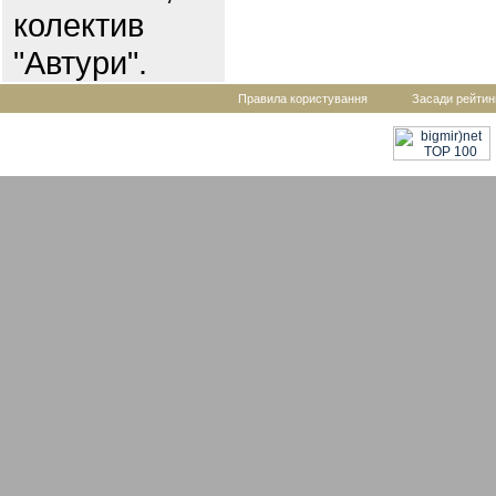
колектив
"Автури".
Правила користування
Засади рейтин