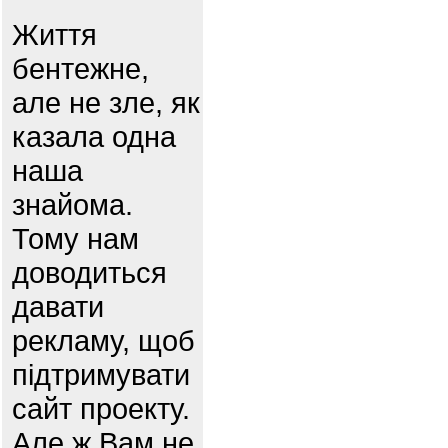
Життя
бентежне,
але не зле, як
казала одна
наша
знайома.
Тому нам
доводиться
давати
рекламу, щоб
підтримувати
сайт проекту.
Але ж Вам не