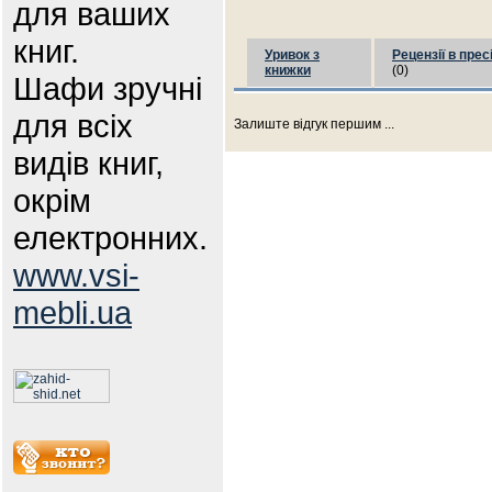
для ваших
книг.
Уривок з
Рецензії в прес
книжки
(0)
Шафи зручні
для всіх
Залиште відгук першим ...
видів книг,
окрім
електронних.
www.vsi-
mebli.ua