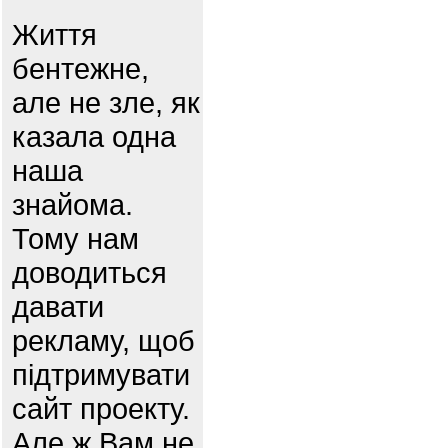
Життя
бентежне,
але не зле, як
казала одна
наша
знайома.
Тому нам
доводиться
давати
рекламу, щоб
підтримувати
сайт проекту.
Але ж Вам не