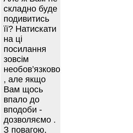
складно буде
подивитись
її? Натискати
на ці
посилання
зовсім
необов’язково
, але якщо
Вам щось
впало до
вподоби -
дозволяємо .
З повагою,