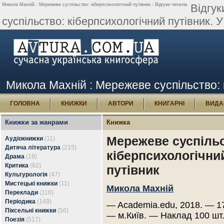
Микола Махній : Мережеве суспільство: кіберпсихологічний путівник : Відгуки читачів.
Відгук
суспільство: кіберпсихологічний путівник. У
Микола Махній : Мережеве суспільство: к
ГОЛОВНА
КНИЖКИ
АВТОРИ
КНИГАРНІ
ВИДА
Книжки за жанрами
Книжка
Мережеве суспільс
Аудіокнижки
(11)
Дитяча література
(215)
кіберпсихологічни
Драма
(18)
Критика
(62)
путівник
Культурологія
(47)
Мистецькі книжки
(11)
Микола Махній
Переклади
(116)
Періодика
(149)
— Academia.edu, 2018. — 17
Піксельні книжки
(56)
— м.Київ. — Наклад 100 шт
Поезія
(517)