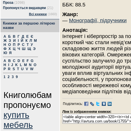
Проза
(1098)
ББК: 88.5
Пропонується видавцям
(21)
Жанр:
Всі книжки
(1660)
—
Монографії, підручники
Книжки за першою літерою
назви
Анотація:
Інтернет і кіберпростір за п
А
Б
В
Г
Д
Е
Є
Ж
З
И
І
Й
К
Л
М
короткий час стали невід’є
Н
О
П
Р
С
Т
У
складовою життя людей різ
Ф
Х
Ц
Ч
Ш
Щ
Э
Ю
Я
вікових категорій. Омереж
суспільство залучило до тра
A
B
C
D
E
F
G
H
I
J
K
L
M
N
O
молодіжної аудиторії вірту
P
R
S
T
U
V
W
уваги вплив віртуальних і
1
2
3
9
соціабельності, у пропонов
особливості мережевої комун
медіаповедінки підлітків ві
Книголюбам
пропонуємо
Поділитись:
Лінк із зображенням книжки:
купить
мебель