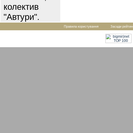
колектив
"Автури".
Правила користування
Засади рейтин