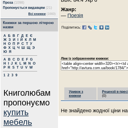
ББК: 84.4 Укр 6
Проза
(1098)
Пропонується видавцям
(21)
Жанр:
Всі книжки
(1660)
—
Поезія
Книжки за першою літерою
назви
Поділитись:
А
Б
В
Г
Д
Е
Є
Ж
З
И
І
Й
К
Л
М
Н
О
П
Р
С
Т
У
Ф
Х
Ц
Ч
Ш
Щ
Э
Ю
Я
Лінк із зображенням книжки:
A
B
C
D
E
F
G
H
I
J
K
L
M
N
O
P
R
S
T
U
V
W
1
2
3
9
Книголюбам
Уривок з
Рецензії в прес
книжки
(0)
пропонуємо
купить
Не знайдено жодної ціни на
мебель