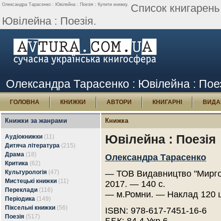
Олександра Тарасенко : Ювілейна : Поезія : Купити книжку.
Список книгарень
Ювілейна : Поезія.
Олександра Тарасенко : Ювілейна : Поез
ГОЛОВНА
КНИЖКИ
АВТОРИ
КНИГАРНІ
ВИДА
Книжки за жанрами
Книжка
Ювілейна : Поезія
Аудіокнижки
(11)
Дитяча література
(215)
Драма
(18)
Олександра Тарасенко
Критика
(62)
Культурологія
(47)
— ТОВ Видавництво "Мирго
Мистецькі книжки
(11)
2017. — 140 с.
Переклади
(116)
— м.Ромни. — Наклад 120 
Періодика
(149)
Піксельні книжки
(56)
ISBN: 978-617-7451-16-6
Поезія
(517)