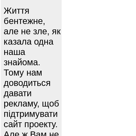
Життя
бентежне,
але не зле, як
казала одна
наша
знайома.
Тому нам
доводиться
давати
рекламу, щоб
підтримувати
сайт проекту.
Але ж Вам не