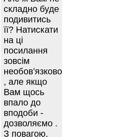
складно буде
подивитись
її? Натискати
на ці
посилання
зовсім
необов’язково
, але якщо
Вам щось
впало до
вподоби -
дозволяємо .
З повагою,