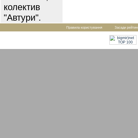
колектив
"Автури".
Правила користування
Засади рейтин