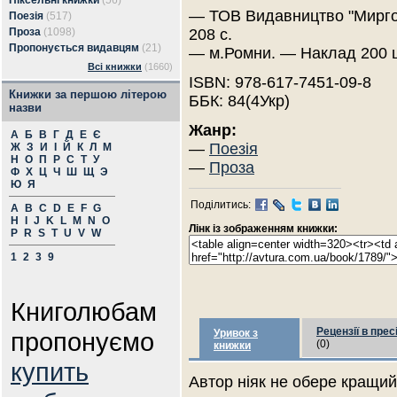
Піксельні книжки
(56)
— ТОВ Видавництво "Мирго
Поезія
(517)
Проза
(1098)
208 с.
Пропонується видавцям
(21)
— м.Ромни. — Наклад 200 
Всі книжки
(1660)
ISBN: 978-617-7451-09-8
Книжки за першою літерою
ББК: 84(4Укр)
назви
Жанр:
А
Б
В
Г
Д
Е
Є
—
Поезія
Ж
З
И
І
Й
К
Л
М
Н
О
П
Р
С
Т
У
—
Проза
Ф
Х
Ц
Ч
Ш
Щ
Э
Ю
Я
Поділитись:
A
B
C
D
E
F
G
H
I
J
K
L
M
N
O
Лінк із зображенням книжки:
P
R
S
T
U
V
W
1
2
3
9
Книголюбам
Рецензії в прес
пропонуємо
Уривок з
(0)
книжки
купить
Автор ніяк не обере кращий 