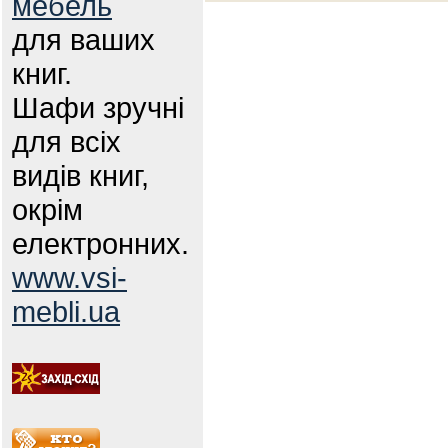
мебель
для ваших
книг.
Шафи зручні
для всіх
видів книг,
окрім
електронних.
www.vsi-
mebli.ua