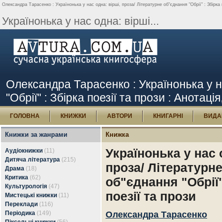
Олександра Тарасенко : Українонька у нас одна: вірші, проза/ Літературне об"єднання "Обрії" : Збірка п
Українонька у нас одна: вірші...
Олександра Тарасенко : Українонька у н
"Обрії" : Збірка поезії та прози : Анотація
ГОЛОВНА
КНИЖКИ
АВТОРИ
КНИГАРНІ
ВИДА
Книжки за жанрами
Книжка
Українонька у нас 
Аудіокнижки
(11)
Дитяча література
(215)
проза/ Літературн
Драма
(18)
Критика
(62)
об"єднання "Обрії"
Культурологія
(47)
поезії та прози
Мистецькі книжки
(11)
Переклади
(116)
Періодика
(149)
Олександра Тарасенко