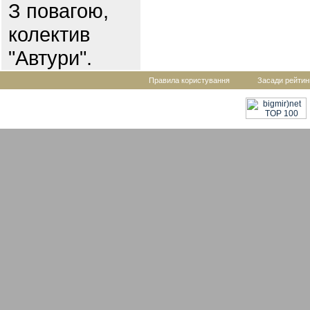
З повагою,
колектив
"Автури".
Правила користування
Засади рейтин