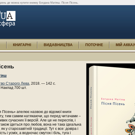
рень де можна купити книжку Богдана Матіяш. Пісня Пісень.
И
КНИГАРНІ
ВИДАВНИЦТВА
ПОТОЧНЕ
МІЙ АККА
ісень
тіяш
во Старого Лева
, 2018. — 142 с.
 Наклад 700 шт.
я Пісень» апелює назвою до відомої книги
ту, тим самим натякаючи, що перед читачами –
вих сучасних її версій. Але це не переспів, і
 також ідеться про любов, вона не така ідеальна
як у старозавітній традиції. Тут є все: довіра і
сть і усміх, а водночас смуток і біль, туга і