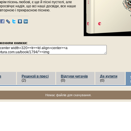
окрім пісень любові, є ще й пісні пустелі, але
просвічує надія, що всі наші досвіди, все наше
вторною і прекрасною піснею.
раженням книжки:
з
Рецензії в пресі
Відгуки читачів
Де купити
(2)
(0)
(0)
Немає файлів для скачування.