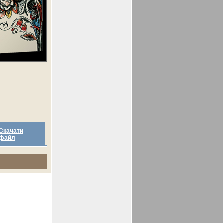
Скачати
файл