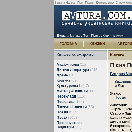
Богдана Матіяш : Пісня Пісень : Купити книжку.
Список книга
Богдана Матіяш : Пісня Пісень : Купити книжку
ГОЛОВНА
КНИЖКИ
АВТОР
Книжки за жанрами
Книжка
Пісня П
Аудіокнижки
(11)
Дитяча література
(215)
Богдана Ма
Драма
(18)
Критика
(62)
—
Видавницт
Культурологія
(47)
— м.Львів. —
Мистецькі книжки
(11)
Жанр:
Переклади
(116)
—
Поезія
Періодика
(149)
Анотація:
Піксельні книжки
(56)
Збірка «Пісн
Поезія
(517)
Старого Заві
Проза
(1098)
одна із можли
хоч у книжці
Пропонується
й незранена, 
видавцям
(21)
ніжність, раді