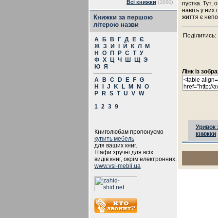
Всі книжки
(1660)
пустка. Тут, 
навіть у них 
Книжки за першою
життя є непо
літерою назви
Поділитись:
А
Б
В
Г
Д
Е
Є
Ж
З
И
І
Й
К
Л
М
Н
О
П
Р
С
Т
У
Ф
Х
Ц
Ч
Ш
Щ
Э
Ю
Я
Лінк із зоб
A
B
C
D
E
F
G
H
I
J
K
L
M
N
O
P
R
S
T
U
V
W
1
2
3
9
Уривок 
Книголюбам пропонуємо
книжки
купить мебель
для ваших книг.
Шафи зручні для всіх
видів книг, окрім електронних.
www.vsi-mebli.ua