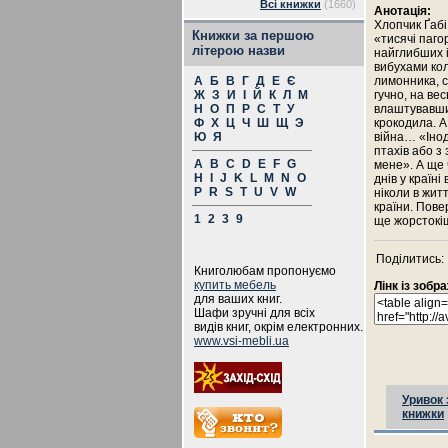
Всі книжки
(1660)
Анотація:
Хлопчик Ґабі 
Книжки за першою
«тисячі паго
літерою назви
найглибших 
вибухами кол
А
Б
В
Г
Д
Е
Є
лимонника, с
Ж
З
И
І
Й
К
Л
М
гучно, на ве
Н
О
П
Р
С
Т
У
влаштувавши 
Ф
Х
Ц
Ч
Ш
Щ
Э
крокодила. А
Ю
Я
війна… «Інод
птахів або з
A
B
C
D
E
F
G
мене». А ще 
H
I
J
K
L
M
N
O
днів у країн
P
R
S
T
U
V
W
ніколи в жит
країни. Пове
1
2
3
9
ще жорстокі
Поділитись:
Книголюбам пропонуємо
купить мебель
Лінк із зоб
для ваших книг.
Шафи зручні для всіх
видів книг, окрім електронних.
www.vsi-mebli.ua
Уривок 
книжки