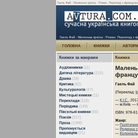
Гаель Фай : Маленька країна : Роман. Переклад з французької
Гаель Фай : Маленька країна : Роман. Переклад з фр
ГОЛОВНА
КНИЖКИ
АВТОР
Книжки за жанрами
Книжка
Маленьк
Аудіокнижки
(11)
Дитяча література
(215)
францу
Драма
(18)
Критика
(62)
Гаель Фай
Культурологія
(47)
(Переклад:
М
Мистецькі книжки
(11)
—
К.І.С.
, 201
Переклади
(116)
— м.Київ. — 
Періодика
(149)
Піксельні книжки
(56)
ISBN: 978-61
Поезія
(517)
Жанр:
Проза
(1098)
—
Політичне
Пропонується
—
Родинна с
видавцям
(21)
—
Колоніаль