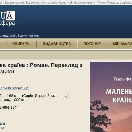
 : Відгуки читачів.
Відгуки читачів на книжку Гаель Фай. Маленька країна : Роман. Переклад з француз
анцузької : Відгуки читачів
И
КНИГАРНІ
ВИДАВНИЦТВА
ПОТОЧНЕ
МІЙ АККА
а країна : Роман. Переклад з
зької
арина Марченко
)
7. — 168 с. — (Серія: Європейська проза).
Наклад 1000 шт.
7-684-194-4
ага
не