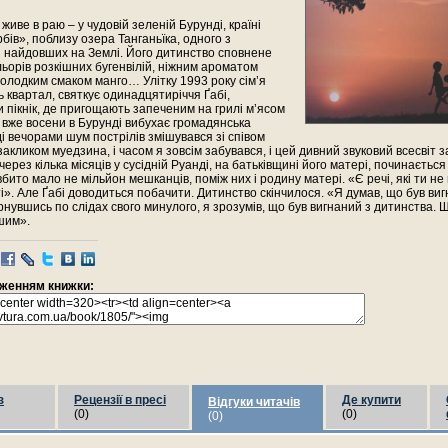
живе в раю – у чудовій зеленій Бурунді, країні
рбів», поблизу озера Танганьїка, одного з
і найдовших на Землі. Його дитинство сповнене
ьорів розкішних бугенвілій, ніжним ароматом
олодким смаком манго… Улітку 1993 року сім’я
сь квартал, святкує одинадцятиріччя Ґабі,
пікнік, де пригощають запеченим на грилі м’ясом
 вже восени в Бурунді вибухає громадянська
і вечорами шум пострілів змішувався зі співом
 закликом муедзина, і часом я зовсім забувався, і цей дивний звуковий всесвіт
через кілька місяців у сусідній Руанді, на батьківщині його матері, починається
і вбито мало не мільйон мешканців, поміж них і родину матері. «Є речі, які ти н
ті». Але Ґабі доводиться побачити. Дитинство скінчилося. «Я думав, що був виг
рнувшись по слідах свого минулого, я зрозумів, що був вигнаний з дитинства. 
шим».
раженням книжки:
з
Рецензії в пресі
Де купити
Відгуки читачів
(0)
(0)
(0)