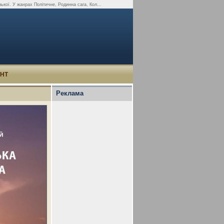
ької. У жанрах Політичне, Родинна сага, Кол...
УНТ
Реклама