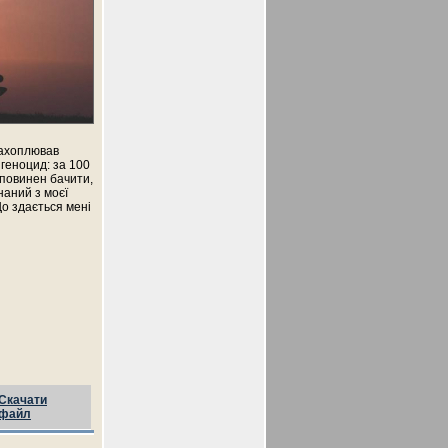
 захоплював
 геноцид: за 100
е повинен бачити,
наний з моєї
Що здається мені
Скачати
файл