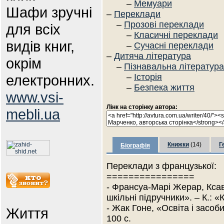
–
Мемуари
Шафи зручні
–
Переклади
–
Прозові переклади
для всіх
–
Класичні переклади
видів книг,
–
Сучасні переклади
–
Дитяча література
окрім
–
Пізнавальна література
електронних.
–
Історія
–
Безпека життя
www.vsi-
Лінк на сторінку автора:
mebli.ua
Книжки
(14)
Г
Біографія
Переклади з французької:
================
- Франсуа-Марі Жерар, Ксав
шкільні підручники». – К.: «К
- Жак Гоне, «Освіта і засоби
Життя
100 с.