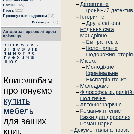
–
Детективне
Поезія
(145)
–
Іронічний детектив
Проза
(221)
Пропонується видавцям
(13)
–
Історичне
–
Друга світова
Всі автори
(336)
–
Родинна сага
Автори за першою літерою
–
Мандрівне
прізвища
–
Емігрантське
B
C
I
K
W
Y
А
Б
–
Колоніальне
В
Г
Д
Є
Ж
З
І
К
Л
М
Н
О
П
Р
С
–
Подорожня історія
Т
У
Ф
Х
Ц
Ч
Ш
–
Міське
Щ
Ю
Я
–
Молодіжне
–
Кримінальне
Книголюбам
–
Експатріантське
–
Мелодрама
пропонуємо
–
Філософське, релігій
–
Політичне
купить
–
Автобіографічне
мебель
–
Роман-життєпис
–
Казки для дорослих
для ваших
–
Роман-нарис
книг.
–
Документальна проза