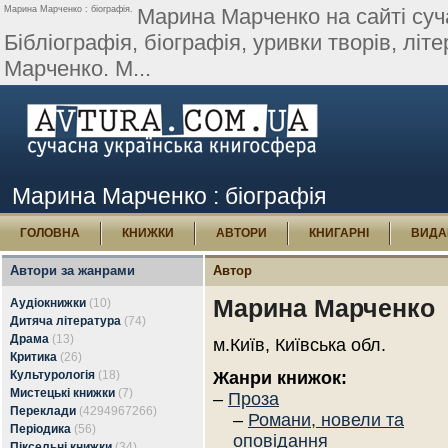
Марина Марченко : біографія.
Марина Марченко на сайті суча
Бібліографія, біографія, уривки творів, літе
Марченко. М...
Марина Марченко : біографія
ГОЛОВНА
КНИЖКИ
АВТОРИ
КНИГАРНІ
ВИДА
Автори за жанрами
Автор
Марина Марченко
Аудіокнижки
(10)
Дитяча література
(74)
Драма
(13)
м.Київ, Київська обл.
Критика
(26)
Культурологія
(18)
Жанри книжок:
Мистецькі книжки
(7)
–
Проза
Переклади
(4294967266)
–
Романи, новели та
Періодика
(56)
оповідання
Піксельні книжки
(34)