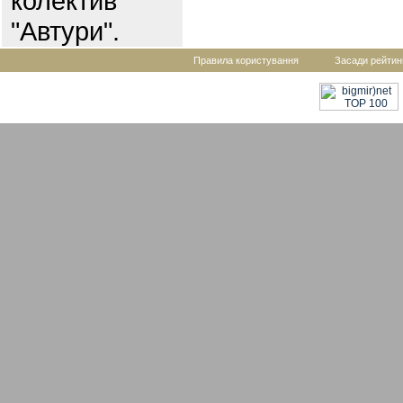
колектив
"Автури".
Правила користування
Засади рейтин