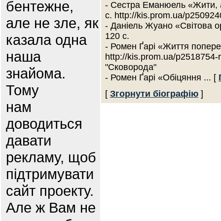
бентежне,
- Сестра Еманюель «Жити, а 
с. http://kis.prom.ua/p250924
але не зле, як
- Даніель Жуано «Світова орг
120 с.
казала одна
- Ромен Ґарі «Життя попереду
наша
http://kis.prom.ua/p2518754-
"Сковорода"
знайома.
- Ромен Ґарі «Обіцяння
... [
Тому
[
Згорнути біографію
]
нам
доводиться
давати
рекламу, щоб
підтримувати
сайт проекту.
Але ж Вам не