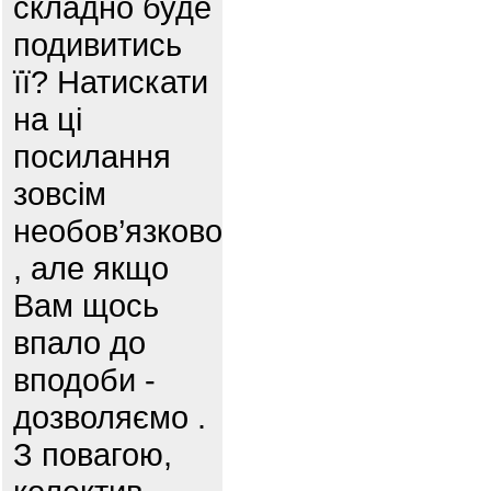
складно буде
подивитись
її? Натискати
на ці
посилання
зовсім
необов’язково
, але якщо
Вам щось
впало до
вподоби -
дозволяємо .
З повагою,